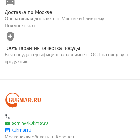
directions_car
Доставка по Москве
Оперативная доставка по Москве и ближнему
Подмосковью
health_and_safety
100% гарантия качества посуды
Вся посуда сертифицирована и имеет ГОСТ на пищевую
продукцию
local_phone
admin@kukmar.ru
email
kukmar.ru
web
Московская область, г. Королев