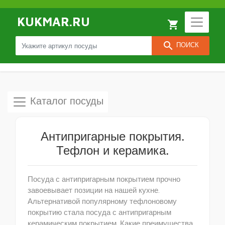
KUKMAR.RU
local_grocery_store
search
ПОИСК
Каталог посуды
Антипригарные покрытия.
Тефлон и керамика.
Посуда с антипригарным покрытием прочно
завоевывает позиции на нашей кухне.
Альтернативой популярному тефлоновому
покрытию стала посуда с антипригарным
керамическим покрытием. Какие преимущества