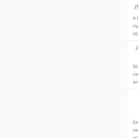
Л
А 
го
по
Мн
го
ан
Ке
на
мо