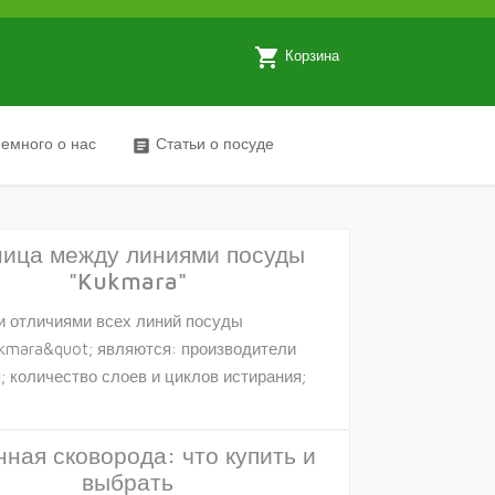
local_grocery_store
Корзина
емного о нас
Статьи о посуде
article
ница между линиями посуды
"Kukmara"
 отличиями всех линий посуды
kmara&quot; являются: производители
; количество слоев и циклов истирания;
ная сковорода: что купить и
выбрать