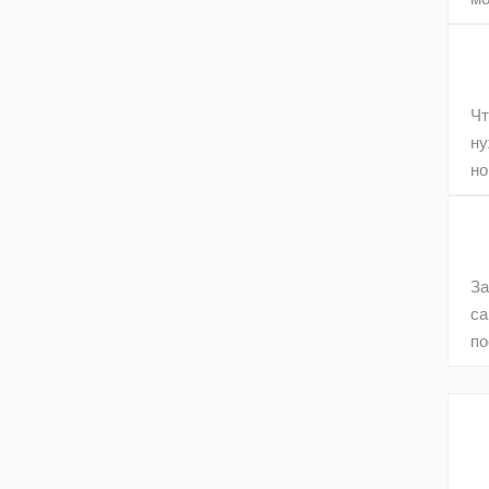
Чт
ну
но
За
са
по