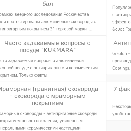
бал
Популярн
рамках веерного исследования Роскачества
с антипр
ли протестированы алюминиевые сковороды с
эффектом
типригарным покрытием 31 торговой марки. …
&quot;Гр
Часто задаваемые вопросы о
Антип
посуде "KUKMARA"
Greblon 
сто задаваемые вопросы о алюминиевой
производ
хонной посуде с антипригарным и керамическим
Coatings.
крытием. Только факты!
Мраморная (гранитная) сковорода
7 фак
- сковорода с мраморным
покрытием
Некоторы
аморные сковороды - антипригарные сковроды
удобств
покрытием нового поколения, усиленным
неральными керамическими частицами