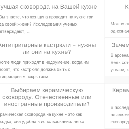
учшая сковорода на Вашей кухне
К
Вы знаете, что женщина проводит на кухне три
Можно ли
да своей жизни? Исследования ученых
однознач
дтверждают, …
Антипригарные кастрюли – нужны
Зачем
ли они на кухне?
В арсена
огие люди приходят в недоумение, когда им
Ведь сот
ворят, что кастрюля должна быть с
утвари, 
типригарным покрытием. …
Выбираем керамическую
Керам
сковороду. Отечественные или
иностранные производители?
В послед
рамическая сковорода на кухне – это как
не алюми
ходка, она удобна в использовании: легко
сковород
ется, не …