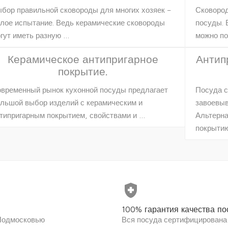
бор правильной сковороды для многих хозяек –
Сковород
лое испытание. Ведь керамические сковороды
посуды. 
гут иметь разную …
можно по
Керамическое антипригарное
Антип
покрытие.
временный рынок кухонной посуды предлагает
Посуда с
льшой выбор изделий с керамическим и
завоевыв
типригарным покрытием, свойствами и …
Альтерна
покрыти
health_and_safety
100% гарантия качества по
 Подмосковью
Вся посуда сертифицирована