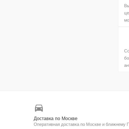
Вы
це
мо
Со
бо
ан
directions_car
Доставка по Москве
Оперативная доставка по Москве и ближнему