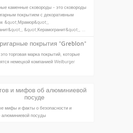
ые каменные сковороды - это сковороды
игарным покрытием с декоративным
. &quot;Мрамор&quot;,
анит&quot;, &quot;Керамогранит&quot;, …
ригарные покрытия "Greblon"
– это торговая марка покрытий, которые
ятся немецкой компанией Weilburger
тов и мифов об алюминиевой
посуде
е мифы и факты о безопасности и
е алюминиевой посуды