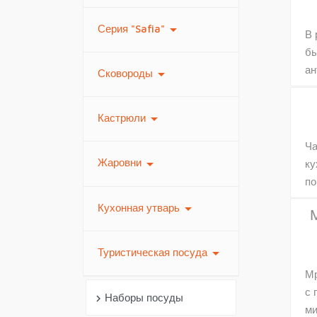
arrow_drop_down
Серия "Safia"
В 
бы
ан
arrow_drop_down
Сковороды
arrow_drop_down
Кастрюли
Ча
arrow_drop_down
Жаровни
ку
по
arrow_drop_down
Кухонная утварь
arrow_drop_down
Туристическая посуда
Мр
с 
Наборы посуды
chevron_right
ми