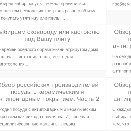
бирая набор посуды, можно ограничиться
проблем 
мплектом нескольких кастрюль разного объема,
 покупать утятницу или гриль. …
ыбираем сковороду или кастрюлю
Обзор
под Вашу плиту
антип
 времен оседлого образа жизни атрибутом дома
На сегод
ал очаг – источник тепла, место для
разнообр
иготовления …
антиприг
бзор российских производителей
Обзор
посуды с керамическим и
нтипригарным покрытием. Часть 2
антип
годня посуда с антипригарным и керамическим
С каждым
крытием как никогда популярна. И, посещая
выбирают
ециализированные магазины, людям …
тем, что