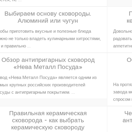
Выбираем основу сковороды.
Алюминий или чугун
к
обы приготовить вкусные и полезные блюда
Довольно
жно не только владеть кулинарными хитростями,
радовать
 и правильно …
аппетит
Обзор антипригарных сковород
О
«Нева Металл Посуда»
вод «Нева Металл Посуда» является одним из
На протя
мых крупных российских производителей
завода м
суды с антипригарным покрытием. …
спросом 
Правильная керамическая
Че
сковорода - как выбрать
ан
керамическую сковороду