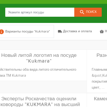
search
ПОИСК
nfo
Доставка и оплата
Н
Варианты посуды "Kukmara"
local_shipping
business_center
Новый литой логотип на посуде
Раз
"Kukmara"
йствительны оба вида литого отличительного
Главными
ака ТМ Kukmara
&quot;Ku
покрытия
цвет, …
Эксперты Роскачества оценили
Камен
сковороды "KUKMARA" на высший