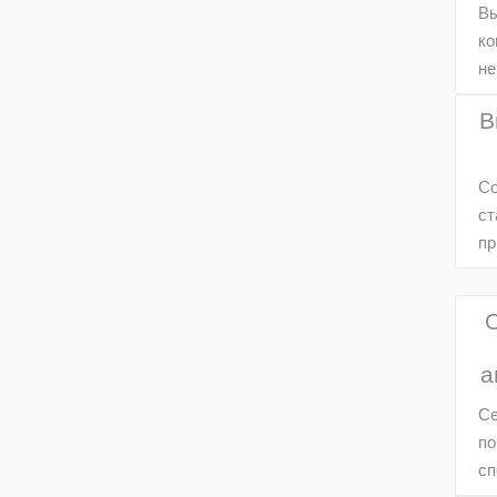
Вы
ко
не
В
Со
ст
пр
О
а
Се
по
сп