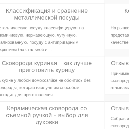
Классификация и сравнение
К
металлической посуды
таллическую посуду классифицируют на
На рынке
юминиевую, нержавеющую, чугунную,
представ
алированную, посуду с антипригарным
качестве
крытием (на стальной и …
Сковорода куриная - как лучше
Отзыв
приготовить курицу
Принимая
 кухне у любой домохозяйке не обойтись без
сковород
овороды, которая наилучшим способом
отзывами
дходит для приготовления …
Керамическая сковорода со
Отзыв
съемной ручкой - выбор для
Собрав и
духовки
сковород