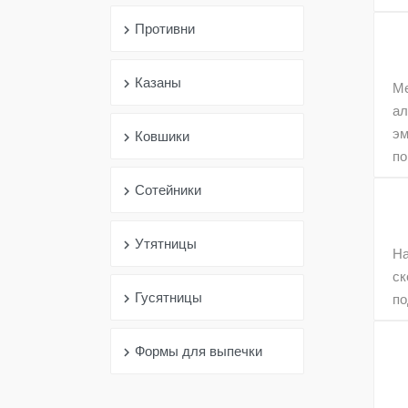
Противни
chevron_right
Казаны
chevron_right
Ме
ал
эм
Ковшики
chevron_right
по
Сотейники
chevron_right
Утятницы
chevron_right
На
ск
Гусятницы
chevron_right
по
Формы для выпечки
chevron_right