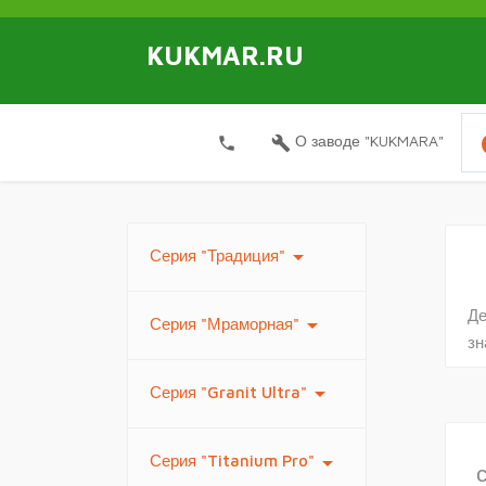
KUKMAR.RU
i
О заводе "KUKMARA"
local_phone
build
arrow_drop_down
Серия "Традиция"
Де
arrow_drop_down
Серия "Мраморная"
зн
arrow_drop_down
Серия "Granit Ultra"
arrow_drop_down
Серия "Titanium Pro"