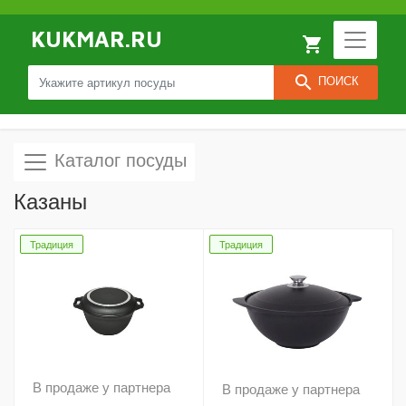
KUKMAR.RU
local_grocery_store
search
ПОИСК
Каталог посуды
Казаны
Традиция
Традиция
В продаже у партнера
В продаже у партнера