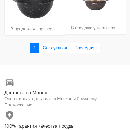
В продаже у партнера
В продаже у партнера
1
Следующая
Последняя
directions_car
Доставка по Москве
Оперативная доставка по Москве и ближнему
Подмосковью
health_and_safety
100% гарантия качества посуды