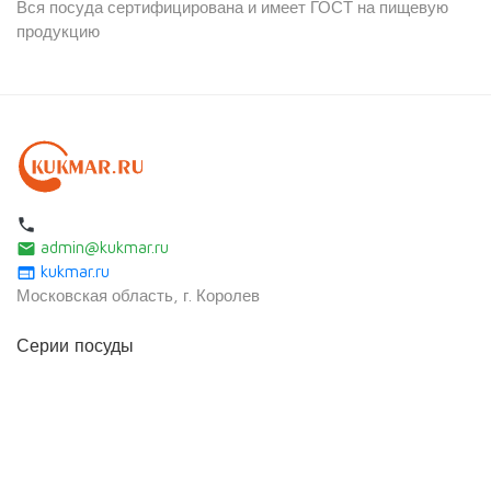
Вся посуда сертифицирована и имеет ГОСТ на пищевую
продукцию
local_phone
admin@kukmar.ru
email
kukmar.ru
web
Московская область, г. Королев
Серии посуды