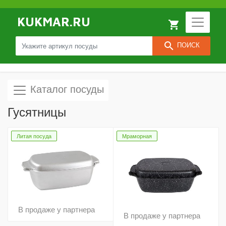
KUKMAR.RU
local_grocery_store
search
ПОИСК
Каталог посуды
Гусятницы
Литая посуда
Мраморная
В продаже у партнера
В продаже у партнера