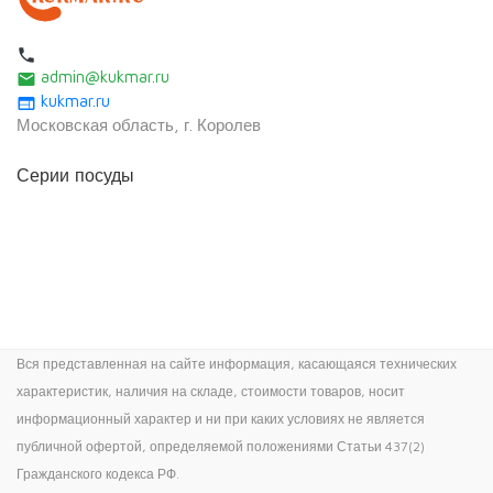
local_phone
admin@kukmar.ru
email
kukmar.ru
web
Московская область, г. Королев
Серии посуды
Вся представленная на сайте информация, касающаяся технических
характеристик, наличия на складе, стоимости товаров, носит
информационный характер и ни при каких условиях не является
публичной офертой, определяемой положениями Статьи 437(2)
Гражданского кодекса РФ.