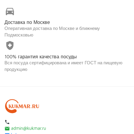
directions_car
Доставка по Москве
Оперативная доставка по Москве и ближнему
Подмосковью
health_and_safety
100% гарантия качества посуды
Вся посуда сертифицирована и имеет ГОСТ на пищевую
продукцию
local_phone
admin@kukmar.ru
email