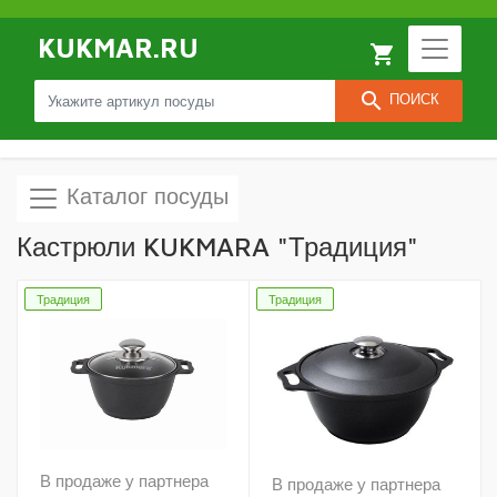
KUKMAR.RU
local_grocery_store
search
ПОИСК
Каталог посуды
Кастрюли KUKMARA "Традиция"
Традиция
Традиция
В продаже у партнера
В продаже у партнера