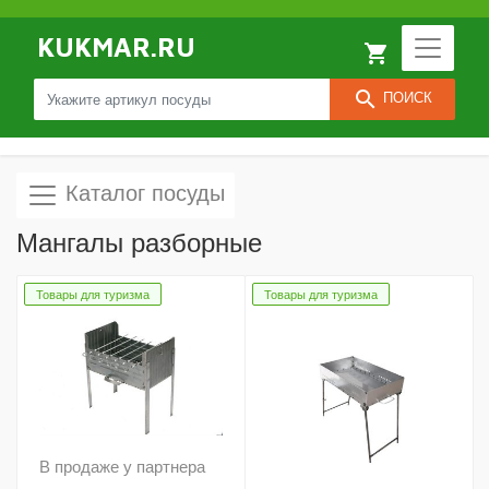
KUKMAR.RU
local_grocery_store
search
ПОИСК
Каталог посуды
Мангалы разборные
Товары для туризма
Товары для туризма
В продаже у партнера