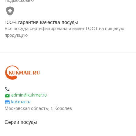
Подмосковью
health_and_safety
100% гарантия качества посуды
Вся посуда сертифицирована и имеет ГОСТ на пищевую
продукцию
local_phone
admin@kukmar.ru
email
kukmar.ru
web
Московская область, г. Королев
Серии посуды