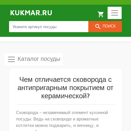
KUKMAR.RU
local_grocery_store
search
ПОИСК
Каталог посуды
Чем отличается сковорода с
антипригарным покрытием от
керамической?
Сковорода – незаменимый элемент кухонной
посуды. Ведь на сковороде и ароматные
котлетки можно поджарить, и яичницу, и