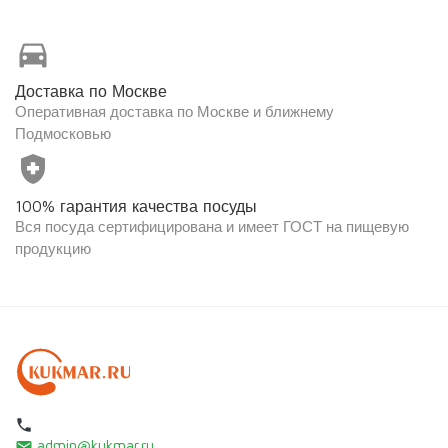
directions_car
Доставка по Москве
Оперативная доставка по Москве и ближнему
Подмосковью
health_and_safety
100% гарантия качества посуды
Вся посуда сертифицирована и имеет ГОСТ на пищевую
продукцию
local_phone
admin@kukmar.ru
email