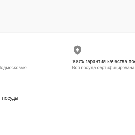
health_and_safety
100% гарантия качества по
 Подмосковью
Вся посуда сертифицирована
 посуды