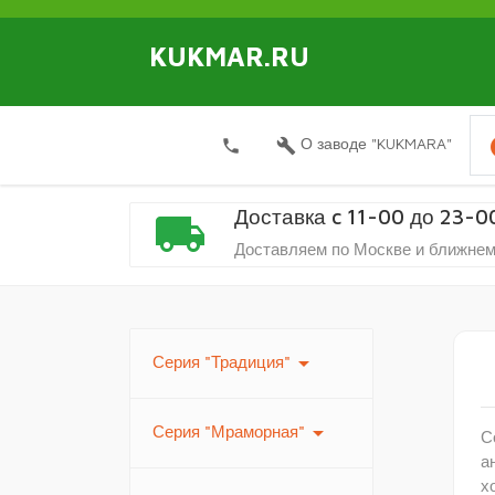
KUKMAR.RU
i
О заводе "KUKMARA"
local_phone
build
Доставка c 11-00 до 23-0
local_shipping
Доставляем по Москве и ближнем
arrow_drop_down
Серия "Традиция"
arrow_drop_down
Серия "Мраморная"
С
а
х