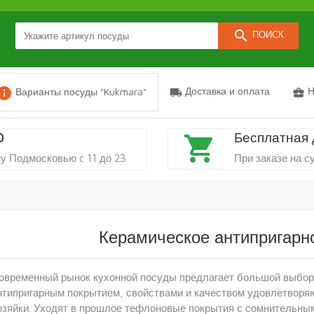
search
ПОИСК
nfo
Доставка и оплата
Н
Варианты посуды "Kukmara"
local_shipping
business_center
0
Бесплатная 
shopping_cart
у Подмосковью c 11 до 23
При заказе на с
Керамическое антипригарн
овременный рынок кухонной посуды предлагает большой выбор 
нтипригарным покрытием, свойствами и качеством удовлетвор
озяйки. Уходят в прошлое тефлоновые покрытия с сомнительны