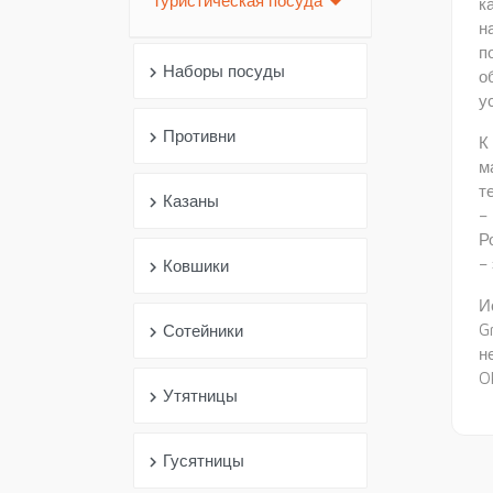
arrow_drop_down
Туристическая посуда
к
н
п
Наборы посуды
chevron_right
о
у
Противни
chevron_right
К
м
т
Казаны
chevron_right
–
Р
–
Ковшики
chevron_right
И
G
Сотейники
chevron_right
н
O
Утятницы
chevron_right
Гусятницы
chevron_right