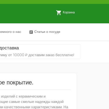
local_grocery_store
Корзина
емного о нас
Статьи о посуде
article
доставка
умму от 10000 ₽ доставим заказ бесплатно!
ое покрытие.
изделий с керамическим и
яющие самые смелые надежды каждой
ми качественными характеристиками. На