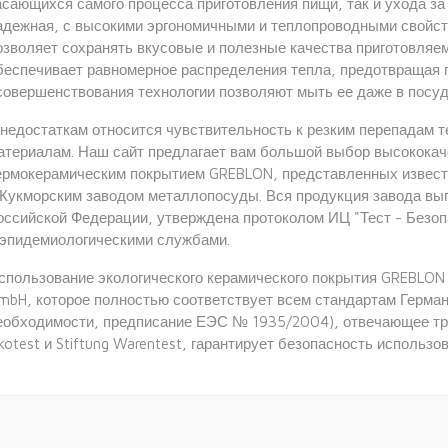
асающихся самого процесса приготовления пищи, так и ухода за
адежная, с высокими эргономичными и теплопроводными свойст
озволяет сохранять вкусовые и полезные качества приготовляе
беспечивает равномерное распределения тепла, предотвращая п
совершенствования технологии позволяют мыть ее даже в посу
 недостаткам относится чувствительность к резким перепадам 
атериалам. Наш сайт предлагает вам большой выбор высококач
ермокерамическим покрытием GREBLON, представленных извес
Кукморским заводом металлопосуды
. Вся продукция завода вы
оссийской Федерации, утверждена протоколом ИЦ "Тест - Безоп
 эпидемиологическими службами.
спользование экологического керамического покрытия
GREBLON
mbH
, которое полностью соответствует всем стандартам Герман
еобходимости, предписание ЕЭС № 1935/2004), отвечающее тр
kotest и Stiftung Warentest, гарантирует безопасность использо