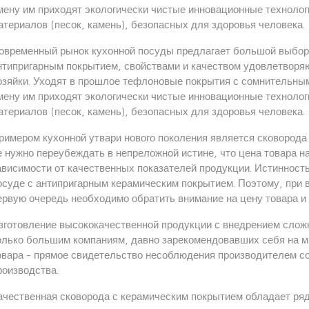
мену им приходят экологически чистые инновационные техноло
атериалов (песок, камень), безопасных для здоровья человека.
овременный рынок кухонной посуды предлагает большой выбор 
нтипригарным покрытием, свойствами и качеством удовлетвор
озяйки. Уходят в прошлое тефлоновые покрытия с сомнительны
мену им приходят экологически чистые инновационные техноло
атериалов (песок, камень), безопасных для здоровья человека.
римером кухонной утвари нового поколения является сковорода
е нужно переубеждать в непреложной истине, что цена товара н
ависимости от качественных показателей продукции. Истинность
осуде с антипригарным керамическим покрытием. Поэтому, при 
ервую очередь необходимо обратить внимание на цену товара и 
зготовление высококачественной продукции с внедрением слож
олько большим компаниям, давно зарекомендовавших себя на м
овара - прямое свидетельство несоблюдения производителем с
роизводства.
ачественная сковорода с керамическим покрытием обладает р