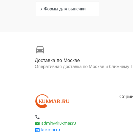
Формы для выпечки
chevron_right
directions_car
Доставка по Москве
Оперативная доставка по Москве и ближнему
Серии
local_phone
admin@kukmar.ru
email
kukmar.ru
web