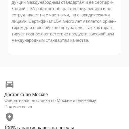
дукции международным стандартам и ее сертифи­
кацией. LGA работает абсолютно независимо и не
сотрудничает ни с частными, ни с юридическими
ли­цами. Сертификат LGA много лет является ориен­
тиром для европейского покупателя, так как гаран­
тирует полное соответствие продукта высочайшим
международным стандартам качества.
directions_car
Доставка по Москве
Оперативная доставка по Москве и ближнему
Подмосковью
health_and_safety
100% гарантия качества посуды