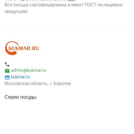
Вся посуда сертифицирована и имеет ГОСТ на пищевую
продукцию
local_phone
admin@kukmar.ru
email
kukmar.ru
web
Московская область, г. Королев
Серии посуды