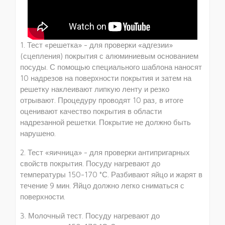
1. Тест «решетка» - для проверки «адгезии»
(сцепления) покрытия с алюминиевым основанием
посуды. С помощью специального шаблона наносят
10 надрезов на поверхности покрытия и затем на
решетку наклеивают липкую ленту и резко
отрывают. Процедуру проводят 10 раз, в итоге
оцени­вают качество покрытия в области
надрезанной решетки. Покрытие не должно быть
нарушено.
2. Тест «яичница» - для проверки антипригарных
свойств покрытия. Посуду нагревают до
температуры 150-170 °С. Разбивают яйцо и жарят в
течение 9 мин. Яйцо должно легко сниматься с
поверхности.
3. Молочный тест. Посуду нагревают до