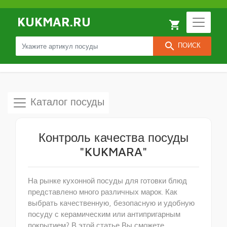
KUKMAR.RU
local_grocery_store
search
ПОИСК
Каталог посуды
Контроль качества посуды
"KUKMARA"
На рынке кухонной посуды для готовки блюд
представлено много различных марок. Как
выбрать качественную, безопасную и удобную
посуду с керамическим или антипригарным
покрытием? В этой статье Вы сможете