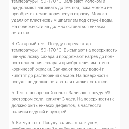
температуры 150-170 °С. Заливают молоком и
продолжают нагревать до тех пор, пока молоко не
приобретет темно-коричневую окраску. Молоко
удаляют пластиковым шпателем под струей воды.
На поверхности не должно оставаться никаких
остатков.
4. Сахарный тест. Посуду нагре­вают до
температуры 150-170 °С. Высы­пают на поверхность
чайную ложку сахара и продолжают нагрев до пол­
ного плавления сахара и приобрете­ния им темно-
коричневой окраски. За­ливают посуду водой и
кипятят до рас­творения сахара. На поверхности
посу­ды не должно оставаться никаких остатков.
5. Тест с поваренной солью. Заливают посуду 5%
раствором соли, кипятят 3 часа. На поверхности не
должно быть никаких дефектов, в частности
наличия вздутий и пузырей.
6. Кетчуп-тест. Посуду заливают кетчупом,
разбавленным водой с добавле­нием соли, кипятят 1