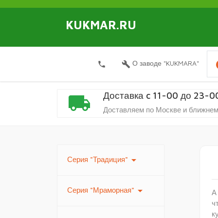
KUKMAR.RU
i
О заводе "KUKMARA"
local_phone
build
Доставка c 11-00 до 23-0
local_shipping
Доставляем по Москве и ближнем
arrow_drop_down
Серия "Традиция"
arrow_drop_down
Серия "Мраморная"
А
ч
к