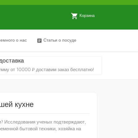
local_grocery_store
Корзина
емного о нас
Статьи о посуде
article
доставка
умму от 10000 ₽ доставим заказ бесплатно!
шей кухне
ни? Исследования ученых подтверждают,
ременной бытовой техники, хозяйка на