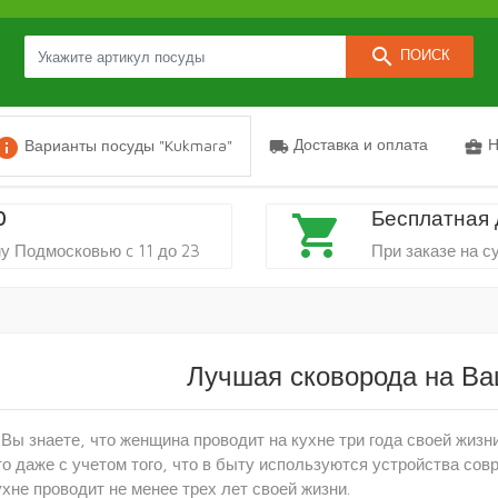
search
ПОИСК
nfo
Доставка и оплата
Н
Варианты посуды "Kukmara"
local_shipping
business_center
0
Бесплатная 
shopping_cart
у Подмосковью c 11 до 23
При заказе на с
Лучшая сковорода на Ва
 Вы знаете, что женщина проводит на кухне три года своей жиз
то даже с учетом того, что в быту используются устройства сов
ухне проводит не менее трех лет своей жизни.