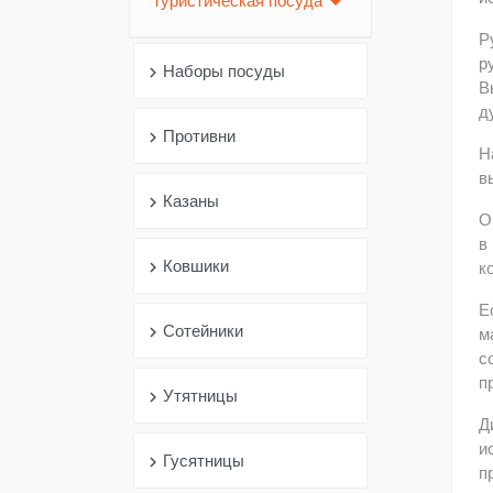
arrow_drop_down
Туристическая посуда
Р
р
Наборы посуды
chevron_right
В
д
Противни
chevron_right
Н
в
Казаны
chevron_right
О
в
Ковшики
chevron_right
к
Е
Сотейники
chevron_right
м
с
п
Утятницы
chevron_right
Д
и
Гусятницы
chevron_right
п