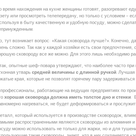
о время нахождения на кухне женщины готовят, разогревают ед
азету или просмотреть телепередачу, но только с условием – е
спользуя в быту качественную и удобную посуду, можно сделат
епринужденным.
о, тут возникает вопрос: «Какая сковорода лучше?». Конечно, д
чень сложно. Так как у каждой хозяйки есть свои предпочтения,
орошую сковороду все же можно. Для этого лишь необходимо р
так, опытные шеф-повара утверждают, что наиболее часто при
ухонная утварь
средней величины с длинной ручкой
. Лучшая
окатые края, которые не позволят горячему пару задерживаться 
 профессионалы, работающие на ведущих предприятиях по прои
то
хорошая сковорода должна иметь толстое дно и стенки
. 
авномерно нагреваться, не будет деформироваться и прослужит
еталл, который используется в производстве сковородок, влияе
амыми распространенными являются сковороды из алюминия и чу
осуду можно использовать не только для жарки, но и для тушен
спользующие такие сковороды, знают, что в них сохраняется «э