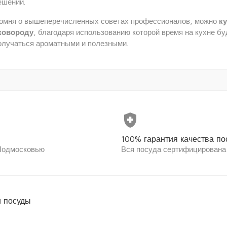
ешений.
омня о вышеперечисленных советах профессионалов, можно
к
ковороду
, благодаря использованию которой время на кухне бу
олучаться ароматными и полезными.
health_and_safety
100% гарантия качества по
 Подмосковью
Вся посуда сертифицирована
 посуды