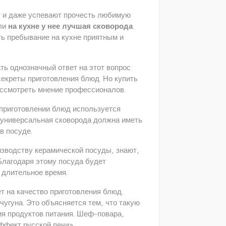
у и даже успевают прочесть любимую
сли
на кухне у нее лучшая сковорода
.
ь пребывание на кухне приятным и
ать однозначный ответ на этот вопрос
 секреты приготовления блюд. Но купить
ассмотреть мнение профессионалов.
 приготовлении блюд используется
 универсальная сковорода должна иметь
в посуде.
зводству керамической посуды, знают,
Благодаря этому посуда будет
 длительное время.
т на качество приготовления блюд.
гуна. Это объясняется тем, что такую
ия продуктов питания. Шеф-повара,
ффект русской печи».