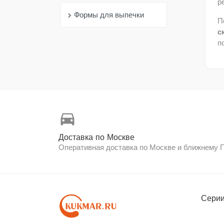
р
Формы для выпечки
chevron_right
П
с
п
directions_car
Доставка по Москве
Оперативная доставка по Москве и ближнему
Серии