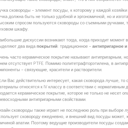
учка сковороды – элемент посуды, к которому у каждой хозяйки
учка должна быть не только удобной и эргономичной, но и изгот
ысоким спросом пользуются сковороды со съемными ручками, та
уховом шкафу.
аибольшие дискуссии возникают тогда, когда приходит момент в
ыделяют два вида
покрытий
: традиционное –
антипригарное и
чень часто керамическое покрытие называют антипригарным, но, 
 нем отсутствует PTFE. Помимо политетрафторэтилена, в антип
омпоненты – связующие, красители и растворители.
сли Вас действительно интересует, какая сковорода лучше, то 
атериалы относятся к IV классу в соответствии с нормативным 
оздается керамическое покрытие, которое не только не несет оп
ревосходными антипригарными свойствами.
изайн сковороды также играет не последнюю роль при выборе л
спользует сковороду ежедневно, и внешний вид посуды может, к
ричиной апатии. Поэтому ведущие производители посуды созда