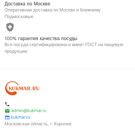
Доставка по Москве
Оперативная доставка по Москве и ближнему
Подмосковью
health_and_safety
100% гарантия качества посуды
Вся посуда сертифицирована и имеет ГОСТ на пищевую
продукцию
local_phone
admin@kukmar.ru
email
kukmar.ru
web
Московская область, г. Королев