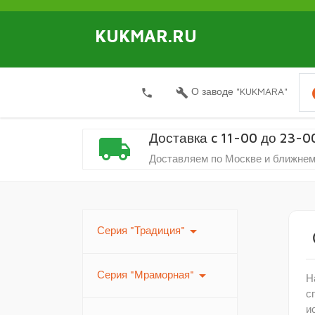
KUKMAR.RU
i
О заводе "KUKMARA"
local_phone
build
Доставка c 11-00 до 23-0
local_shipping
Доставляем по Москве и ближнем
arrow_drop_down
Серия "Традиция"
arrow_drop_down
Серия "Мраморная"
Н
с
и