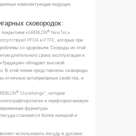
надежные комплектующие ведущих
игарных сковородок:
®
ым покрытием «GREBLON
NewTec»
отсутствуют PFOA и PTFE, которые при
роблемы со здоровьем. Скороды из этой
нтом длительного срока эксплуатации и
 «Традиция» обладает высокой
о. В этой линии представлены сковороды
ы отличные антипригарные свойства, и
®
GREBLON
Stonehenge", которое
политетрафторэтилен и перфтороктановую
современная фурнитура:
 посуда становится более изящной и
воляет использовать посуду в духовке.