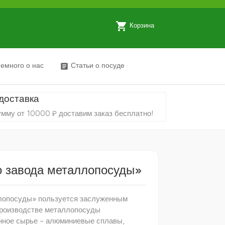
local_grocery_store
Корзина
емного о нас
Статьи о посуде
article
доставка
умму от 10000 ₽ доставим заказ бесплатно!
 завода металлопосуды»
ллопосуды» пользуется заслуженным
 производстве металлопосуды
нное сырье – алюминиевые сплавы,