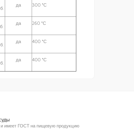
да
300 °С
б.
да
260 °С
б.
да
400 °С
б.
да
400 °С
б.
суды
 и имеет ГОСТ на пищевую продукцию