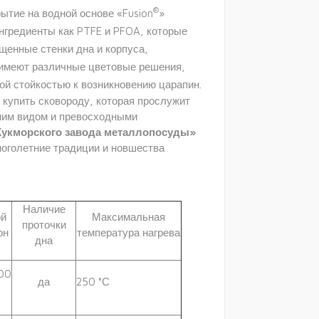
®
ытие на водной основе «Fusion
»
ингредиенты как PTFE и PFOA, которые
щенные стенки дна и корпуса,
 имеют различные цветовые решения,
й стойкостью к возникновению царапин.
купить сковороду, которая прослужит
ним видом и превосходными
укморского завода металлопосуды»
ноголетние традиции и новшества
Наличие
ой
Максимальная
проточки
он
температура нагрева
дна
00
да
250 °С