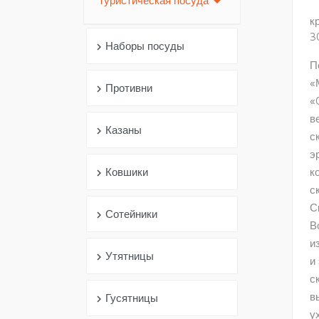
arrow_drop_down
Туристическая посуда
к
3
Наборы посуды
chevron_right
П
«
Противни
chevron_right
«
в
Казаны
chevron_right
с
э
к
Ковшики
chevron_right
с
С
Сотейники
chevron_right
В
и
Утятницы
chevron_right
и
с
в
Гусятницы
chevron_right
у