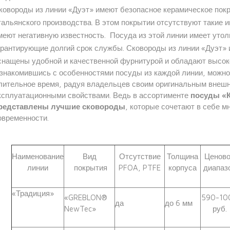
ковороды из линии «Дуэт» имеют безопасное керамическое покр
тальянского производства. В этом покрытии отсутствуют такие 
меют негативную известность. Посуда из этой линии имеет утол
арантирующие долгий срок службы. Сковороды из линии «Дуэт»
снащены удобной и качественной фурнитурой и обладают высоко
знакомившись с особенностями посуды из каждой линии, можно 
лительное время, радуя владельцев своим оригинальным внеш
ксплуатационными свойствами. Ведь в ассортименте
посуды «К
редставлены лучшие сковороды
, которые сочетают в себе м
овременности.
Наименование
Вид
Отсутствие
Толщина
Ценов
линии
покрытия
PFOA, PTFE
корпуса
диапаз
«Традиция»
«GREBLON®
590-10
да
до 6 мм
NewTec»
руб.