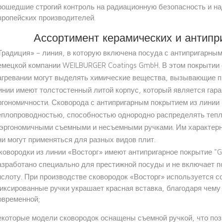
рошедшие строгий контроль на радиационную безопасность и 
вропейских производителей.
Ассортимент керамических и антипр
Традиция» – линия, в которую включена посуда с антипригарн
емецкой компании WEILBURGER Coatings GmbH. В этом покрытии 
агревании могут выделять химические вещества, вызывающие п
инии имеют толстостенный литой корпус, который является гара
ргономичности. Сковорода с антипригарным покрытием из линии
еплопроводностью, способностью однородно распределять тепл
 эргономичными съемными и несъемными ручками. Им характерн
ни могут применяться для разных видов плит.
ковородки из линии «Восторг» имеют антипригарное покрытие "
азработано специально для престижной посуды и не включает 
ислоту. При производстве сковородок «Восторг» используется 
иксированные ручки украшает красная вставка, благодаря чему
овременной;
екоторые модели сковородок оснащены съемной ручкой, что поз