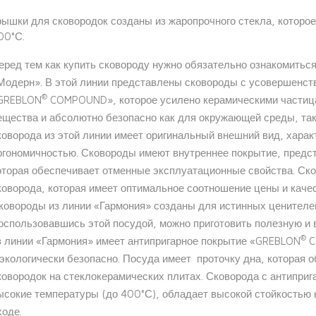
рышки для сковородок созданы из жаропрочного стекла, которо
00°С.
еред тем как купить сковороду нужно обязательно ознакомитьс
Модерн». В этой линии представлены сковороды с усовершенс
®
GREBLON
COMPOUND», которое усилено керамическими частица
ещества и абсолютно безопасно как для окружающей среды, так
коворода из этой линии имеет оригинальный внешний вид, хара
ргономичностью. Сковороды имеют внутреннее покрытие, предс
оторая обеспечивает отменные эксплуатационные свойства. Ск
коворода, которая имеет оптимальное соотношение цены и качес
ковороды из линии «Гармония» созданы для истинных ценителей
оспользовавшись этой посудой, можно приготовить полезную и 
®
з линии «Гармония» имеет антипригарное покрытие «GREBLON
C
 экологически безопасно. Посуда имеет проточку дна, которая 
ковородок на стеклокерамических плитах. Сковорода с антипри
ысокие температуры (до 400°С), обладает высокой стойкостью к
ходе.