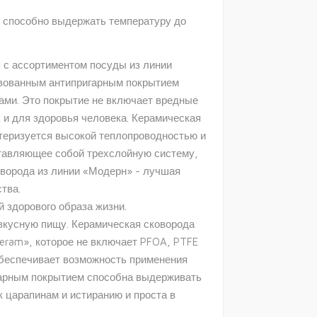
е способно выдержать температуру до
я с ассортиментом посуды из линии
твованным антипригарным покрытием
ми. Это покрытие не включает вредные
 и для здоровья человека. Керамическая
ктеризуется высокой теплопроводностью и
тавляющее собой трехслойную систему,
оворода из линии «Модерн» - лучшая
тва.
 здорового образа жизни.
вкусную пищу. Керамическая сковорода
eram», которое не включает PFOA, PTFE
обеспечивает возможность применения
гарным покрытием способна выдерживать
 царапинам и истиранию и проста в