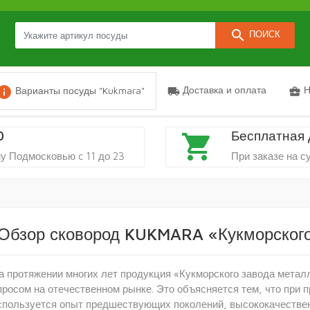
search
ПОИСК
nfo
Доставка и оплата
Н
Варианты посуды "Kukmara"
local_shipping
business_center
0
Бесплатная 
shopping_cart
у Подмосковью c 11 до 23
При заказе на с
Обзор сковород KUKMARA «Кукморского
а протяжении многих лет продукция «Кукморского завода мета
просом на отечественном рынке. Это объясняется тем, что при
спользуется опыт предшествующих поколений, высококачестве