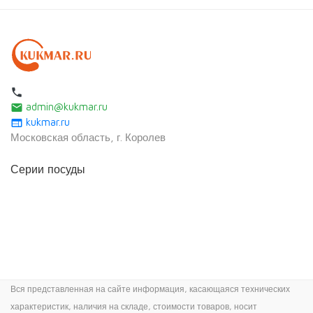
local_phone
admin@kukmar.ru
email
kukmar.ru
web
Московская область, г. Королев
Серии посуды
Вся представленная на сайте информация, касающаяся технических
характеристик, наличия на складе, стоимости товаров, носит