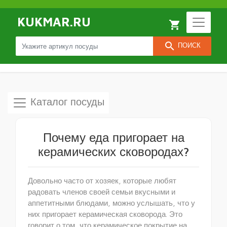
KUKMAR.RU
local_grocery_store
search
ПОИСК
Каталог посуды
Почему еда пригорает на
керамических сковородах?
Довольно часто от хозяек, которые любят
радовать членов своей семьи вкусными и
аппетитными блюдами, можно услышать, что у
них пригорает керамическая сковорода. Это
говорит о том, что керамическое покрытие на