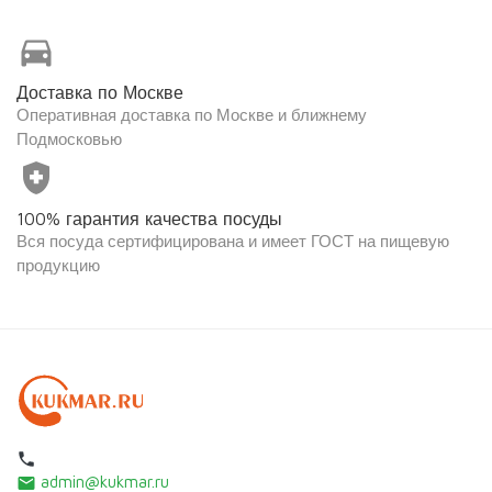
directions_car
Доставка по Москве
Оперативная доставка по Москве и ближнему
Подмосковью
health_and_safety
100% гарантия качества посуды
Вся посуда сертифицирована и имеет ГОСТ на пищевую
продукцию
local_phone
admin@kukmar.ru
email