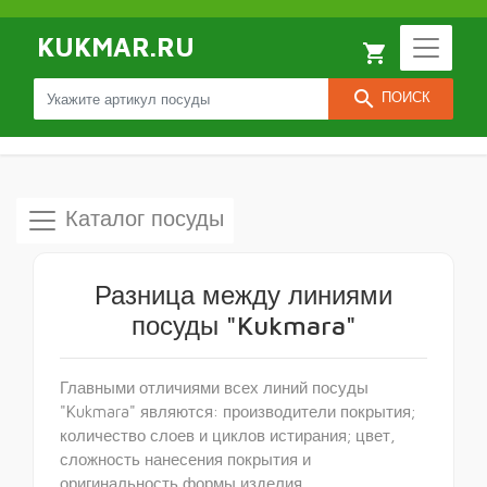
KUKMAR.RU
local_grocery_store
search
ПОИСК
Каталог посуды
Разница между линиями
посуды "Kukmara"
Главными отличиями всех линий посуды
"Kukmara" являются: производители покрытия;
количество слоев и циклов истирания; цвет,
сложность нанесения покрытия и
оригинальность формы изделия