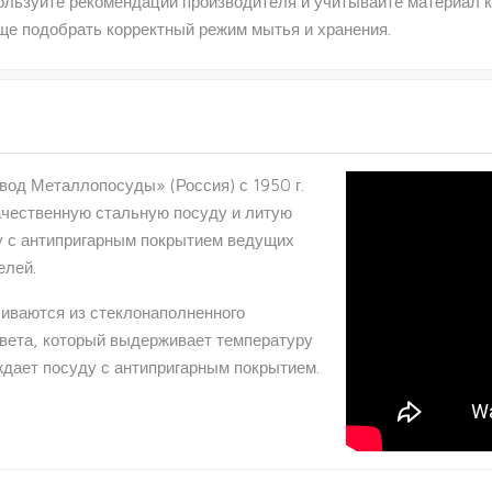
ользуйте рекомендации производителя и учитывайте материал ко
ще подобрать корректный режим мытья и хранения.
од Металлопосуды» (Россия) с 1950 г.
ачественную стальную посуду и литую
 с антипригарным покрытием ведущих
елей.
иваются из стеклонаполненного
вета, который выдерживает температуру
ждает посуду с антипригарным покрытием.