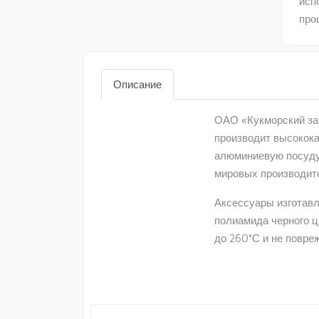
исп
про
Описание
ОАО «Кукморский зав
производит высокок
алюминиевую посуду
мировых производит
Аксессуары изготавл
полиамида черного ц
до 260°С и не повре