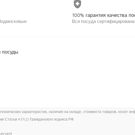
health_and_safety
100% гарантия качества по
 Подмосковью
Вся посуда сертифицирована
 посуды
хнических характеристик, наличия на складе, стоимости товаров, носит ин
 Статьи 437(2) Гражданского кодекса РФ.
eserved