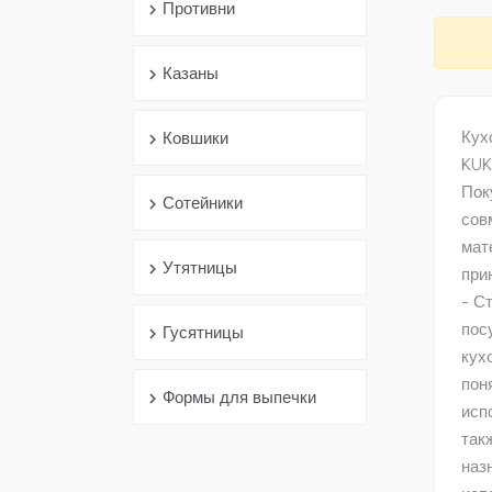
Противни
chevron_right
Казаны
chevron_right
Кух
Ковшики
chevron_right
KUK
Пок
Сотейники
chevron_right
сов
мат
Утятницы
chevron_right
при
- С
пос
Гусятницы
chevron_right
кух
пон
Формы для выпечки
chevron_right
исп
так
наз