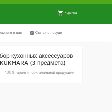
local_grocery_store
Корзина
емного о нас
Статьи о посуде
article
бор кухонных аксессуаров
KUKMARA (3 предмета)
y
100% гарантия оригинальной продукции