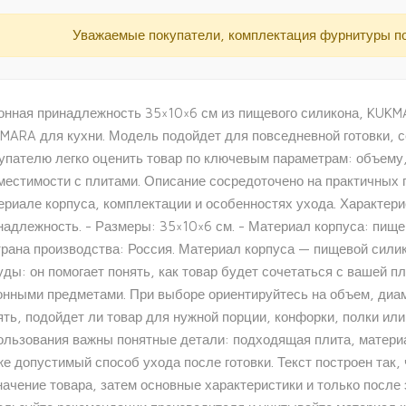
Уважаемые покупатели, комплектация фурнитуры п
онная принадлежность 35×10×6 см из пищевого силикона, KUK
MARA для кухни. Модель подойдет для повседневной готовки, се
упателю легко оценить товар по ключевым параметрам: объему,
местимости с плитами. Описание сосредоточено на практичных п
ериале корпуса, комплектации и особенностях ухода. Характерис
надлежность. - Размеры: 35×10×6 см. - Материал корпуса: пищево
трана производства: Россия. Материал корпуса — пищевой силик
уды: он помогает понять, как товар будет сочетаться с вашей п
онными предметами. При выборе ориентируйтесь на объем, диам
ять, подойдет ли товар для нужной порции, конфорки, полки или
ользования важны понятные детали: подходящая плита, материа
же допустимый способ ухода после готовки. Текст построен так
начение товара, затем основные характеристики и только после