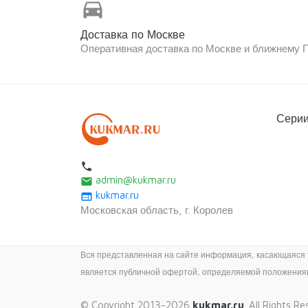
directions_car
Доставка по Москве
Оперативная доставка по Москве и ближнему
Серии
local_phone
admin@kukmar.ru
email
kukmar.ru
web
Московская область, г. Королев
Вся представленная на сайте информация, касающаяся те
является публичной офертой, определяемой положениями
© Copyright 2013-2026
kukmar.ru
. All Rights R