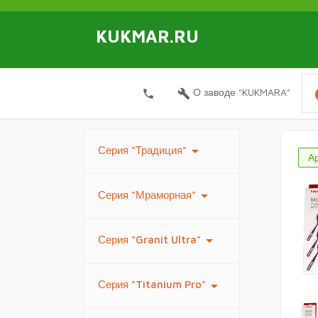
KUKMAR.RU
i
О заводе "KUKMARA"
local_phone
build
arrow_drop_down
Серия "Традиция"
А
arrow_drop_down
Серия "Мраморная"
arrow_drop_down
Серия "Granit Ultra"
arrow_drop_down
Серия "Titanium Pro"