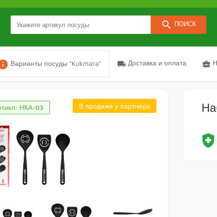
search
ПОИСК
nfo
Доставка и оплата
Н
Варианты посуды "Kukmara"
local_shipping
business_center
На
В продаже у партнера
ртикл: НКА-03
health_and_safet