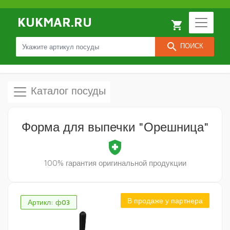
KUKMAR.RU
local_grocery_store
search
ПОИСК
Каталог посуды
Форма для выпечки "Орешница"
health_and_safety
100% гарантия оригинальной продукции
В продаже у партнера
Артикл: ф03