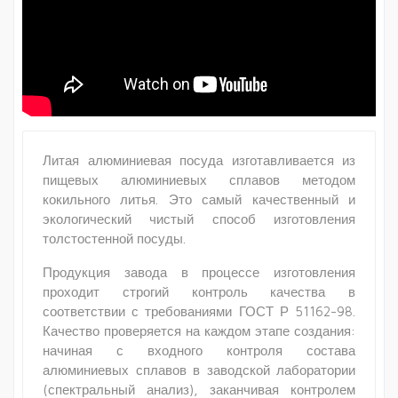
Литая алюминиевая посуда изготавливается из
пищевых алюминиевых сплавов методом
кокильного литья. Это самый качественный и
экологический чистый способ изготовления
толстостенной посуды.
Продукция завода в процессе изготовления
проходит строгий контроль качества в
соответствии с требованиями ГОСТ Р 51162-98.
Качество проверяется на каждом этапе создания:
начиная с входного контроля состава
алюминиевых сплавов в заводской лаборатории
(спектральный анализ), заканчивая контролем