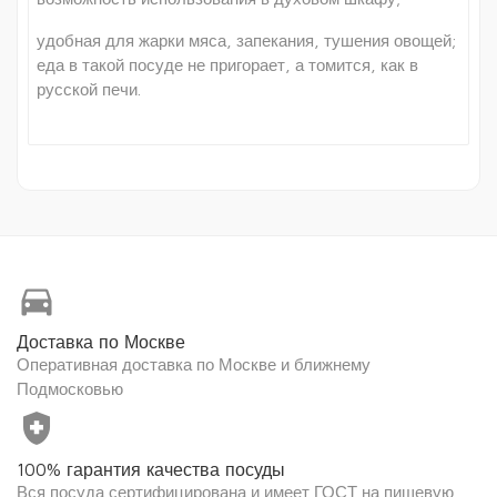
удобная для жарки мяса, запекания, тушения овощей;
еда в такой посуде не пригорает, а томится, как в
русской печи.
directions_car
Доставка по Москве
Оперативная доставка по Москве и ближнему
Подмосковью
health_and_safety
100% гарантия качества посуды
Вся посуда сертифицирована и имеет ГОСТ на пищевую