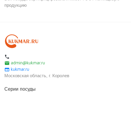
продукцию
local_phone
admin@kukmar.ru
email
kukmar.ru
web
Московская область, г. Королев
Серии посуды