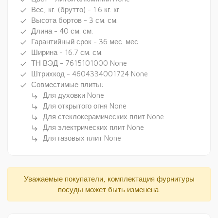
Вес, кг. (брутто) - 1.6 кг. кг.
done
Высота бортов - 3 см. см.
done
Длина - 40 см. см.
done
Гарантийный срок - 36 мес. мес.
done
Ширина - 16.7 см. см.
done
ТН ВЭД - 7615101000 None
done
Штрихкод - 4604334001724 None
done
Совместимые плиты:
done
Для духовки None
subdirectory_arrow_right
Для открытого огня None
subdirectory_arrow_right
Для стеклокерамических плит None
subdirectory_arrow_right
Для электрических плит None
subdirectory_arrow_right
Для газовых плит None
subdirectory_arrow_right
Уважаемые покупатели, комплектация фурнитуры
посуды может быть изменена.