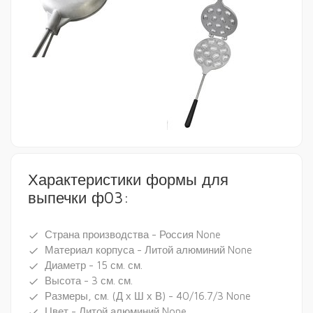
Характеристики формы для
выпечки ф03:
Страна производства - Россия None
done
Материал корпуса - Литой алюминий None
done
Диаметр - 15 см. см.
done
Высота - 3 см. см.
done
Размеры, см. (Д х Ш х В) - 40/16.7/3 None
done
Цвет - Литой алюминий None
done