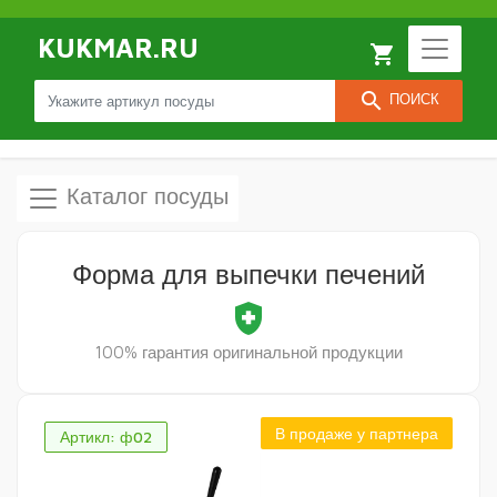
KUKMAR.RU
local_grocery_store
search
ПОИСК
Каталог посуды
Форма для выпечки печений
health_and_safety
100% гарантия оригинальной продукции
В продаже у партнера
Артикл: ф02