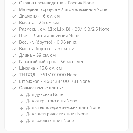
Страна производства - Россия None
done
Материал корпуса - Литой алюминий None
done
Диаметр - 16 см. см.
done
Высота - 2.5 см. см.
done
Размеры, см. (Д х Ш х В) - 39/15.8/2.5 None
done
Цвет - Литой алюминий None
done
Вес, кг. (брутто) - 0.98 кг. кг.
done
Высота бортов - 2.5 см. см.
done
Длина - 39 см. см.
done
Гарантийный срок - 36 мес. мес.
done
Ширина - 15.8 см. см.
done
ТН ВЭД - 7615101000 None
done
Штрихкод - 4604334001731 None
done
Совместимые плиты:
done
Для духовки None
subdirectory_arrow_right
Для открытого огня None
subdirectory_arrow_right
Для стеклокерамических плит None
subdirectory_arrow_right
Для электрических плит None
subdirectory_arrow_right
Для газовых плит None
subdirectory_arrow_right