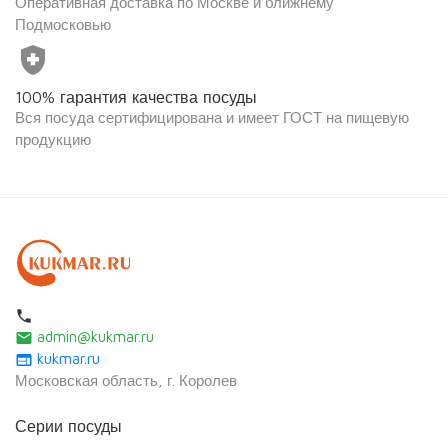
Оперативная доставка по Москве и ближнему
Подмосковью
health_and_safety
100% гарантия качества посуды
Вся посуда сертифицирована и имеет ГОСТ на пищевую
продукцию
local_phone
admin@kukmar.ru
email
kukmar.ru
web
Московская область, г. Королев
Серии посуды