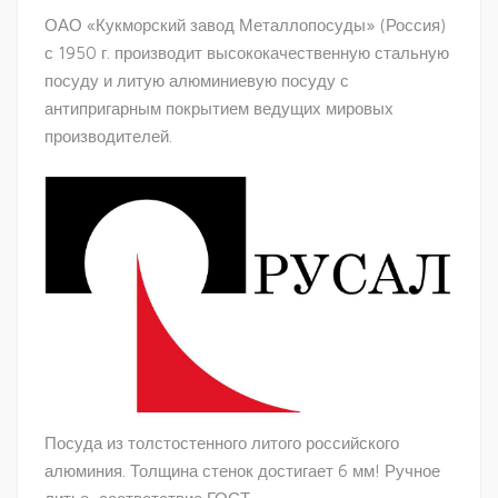
ОАО «Кукморский завод Металлопосуды» (Россия)
с 1950 г. производит высококачественную стальную
посуду и литую алюминиевую посуду с
антипригарным покрытием ведущих мировых
производителей.
Посуда из толстостенного литого российского
алюминия. Толщина стенок достигает 6 мм! Ручное