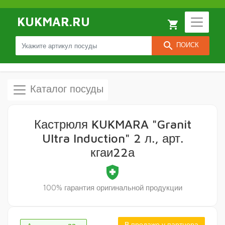
KUKMAR.RU
local_grocery_store
search
ПОИСК
Каталог посуды
Кастрюля KUKMARA "Granit
Ultra Induction" 2 л., арт.
кгаи22а
health_and_safety
100% гарантия оригинальной продукции
В продаже у партнера