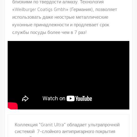
близкими по твердости алмазу. Технология
«Weilburger Coatigs Gmbh» (Германия), позволяет
использовать даже неострые металлические
кухонные принадлежности и продлевает срок
службы посуды более чем в 7 раз!
Коллекция “Granit Ultra” обладает ультрапрочной
системой 7-слойного антипригарного покрытия