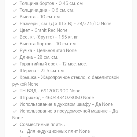
Толщина бортов - 0.45 см. см.
done
Толщина дна - 0.6 см. см.
done
Высота - 10 см. см.
done
Размеры, см. (Д х Ш х В) - 28/22.5/10 None
done
Цвет - Granit Red None
done
Вес, кг. (брутто) - 1.65 кг. кг.
done
Высота бортов - 10 см. см.
done
Ручка - Цельнолитая None
done
Длина - 28 см. см.
done
Гарантийный срок - 12 мес. мес.
done
Ширина - 22.5 см. см.
done
Крышка - Жаропрочное стекло, с бакелитовой
done
ручкой None
ТН ВЭД - 6912002900 None
done
Штрихкод - 4604334028080 None
done
Использование в духовом шкафу - Да None
done
Использование в посудомоечной машине - Да
done
None
Совместимые плиты:
done
Для индукционных плит None
subdirectory_arrow_right