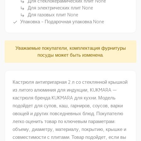
Для стеклокерамических плит None
subdirectory_arrow_right
Для электрических плит None
subdirectory_arrow_right
Для газовых плит None
subdirectory_arrow_right
Упаковка - Подарочная упаковка None
done
Уважаемые покупатели, комплектация фурнитуры
посуды может быть изменена.
Кастрюля антипригарная 2 л со стеклянной крышкой
из литого алюминия для индукции, KUKMARA —
кастрюля бренда KUKMARA для кухни. Модель
подойдет для супов, каш, гарниров, соусов, варки
овощей и других повседневных блюд. Покупателю
легко оценить товар по ключевым параметрам:
объему, диаметру, материалу, покрытию, крышке и
совместимости с плитами. Товар подойдет, если вы