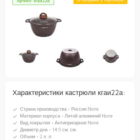
Артикл: кгаи22а
Характеристики кастрюли кгаи22а:
Страна производства - Россия None
done
Материал корпуса - Литой алюминий None
done
Вид покрытия - Антипригарное None
done
Диаметр дна - 14.5 см. см.
done
Объем - 2 л. л.
done