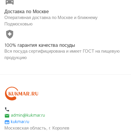
directions_car
Доставка по Москве
Оперативная доставка по Москве и ближнему
Подмосковью
health_and_safety
100% гарантия качества посуды
Вся посуда сертифицирована и имеет ГОСТ на пищевую
продукцию
local_phone
admin@kukmar.ru
email
kukmar.ru
web
Московская область, г. Королев