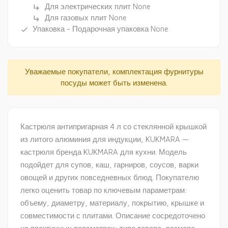
Для электрических плит None
subdirectory_arrow_right
Для газовых плит None
subdirectory_arrow_right
Упаковка - Подарочная упаковка None
done
Уважаемые покупатели, комплектация фурнитуры
посуды может быть изменена.
Кастрюля антипригарная 4 л со стеклянной крышкой
из литого алюминия для индукции, KUKMARA —
кастрюля бренда KUKMARA для кухни. Модель
подойдет для супов, каш, гарниров, соусов, варки
овощей и других повседневных блюд. Покупателю
легко оценить товар по ключевым параметрам:
объему, диаметру, материалу, покрытию, крышке и
совместимости с плитами. Описание сосредоточено