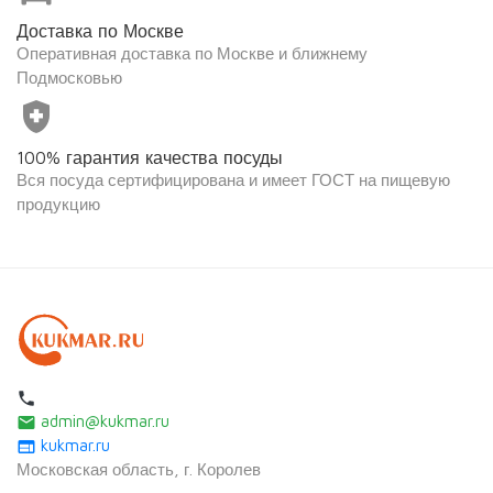
Доставка по Москве
Оперативная доставка по Москве и ближнему
Подмосковью
health_and_safety
100% гарантия качества посуды
Вся посуда сертифицирована и имеет ГОСТ на пищевую
продукцию
local_phone
admin@kukmar.ru
email
kukmar.ru
web
Московская область, г. Королев