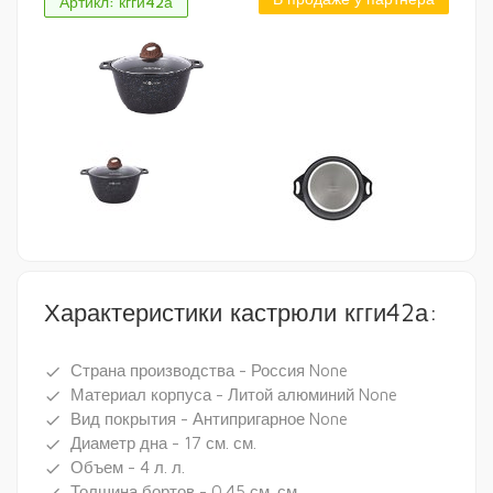
Артикл: кгги42а
Характеристики кастрюли кгги42а:
Страна производства - Россия None
done
Материал корпуса - Литой алюминий None
done
Вид покрытия - Антипригарное None
done
Диаметр дна - 17 см. см.
done
Объем - 4 л. л.
done
Толщина бортов - 0.45 см. см.