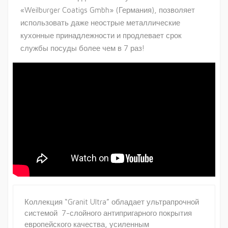
«Weilburger Coatigs Gmbh» (Германия), позволяет
использовать даже неострые металлические
кухонные принадлежности и продлевает срок
службы посуды более чем в 7 раз!
Коллекция “Granit Ultra” обладает ультрапрочной
системой 7-слойного антипригарного покрытия
европейского качества, усиленным