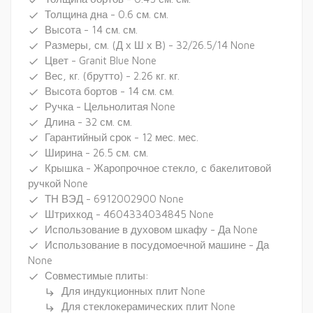
done
Толщина дна - 0.6 см. см.
done
Высота - 14 см. см.
done
Размеры, см. (Д х Ш х В) - 32/26.5/14 None
done
Цвет - Granit Blue None
done
Вес, кг. (брутто) - 2.26 кг. кг.
done
Высота бортов - 14 см. см.
done
Ручка - Цельнолитая None
done
Длина - 32 см. см.
done
Гарантийный срок - 12 мес. мес.
done
Ширина - 26.5 см. см.
done
Крышка - Жаропрочное стекло, с бакелитовой
done
ручкой None
ТН ВЭД - 6912002900 None
done
Штрихкод - 4604334034845 None
done
Использование в духовом шкафу - Да None
done
Использование в посудомоечной машине - Да
done
None
Совместимые плиты:
done
Для индукционных плит None
subdirectory_arrow_right
Для стеклокерамических плит None
subdirectory_arrow_right