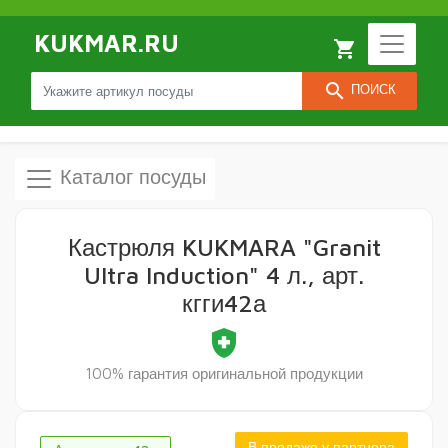
KUKMAR.RU
local_grocery_store
search
ПОИСК
Каталог посуды
Кастрюля KUKMARA "Granit
Ultra Induction" 4 л., арт.
кгги42а
health_and_safety
100% гарантия оригинальной продукции
В продаже у партнера