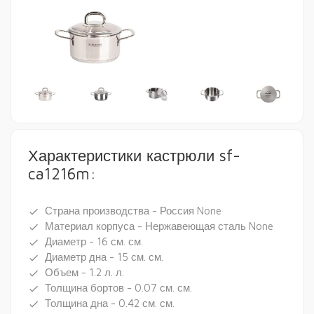
Характеристики кастрюли sf-
ca1216m:
Страна производства - Россия None
done
Материал корпуса - Нержавеющая сталь None
done
Диаметр - 16 см. см.
done
Диаметр дна - 15 см. см.
done
Объем - 1.2 л. л.
done
Толщина бортов - 0.07 см. см.
done
Толщина дна - 0.42 см. см.
done