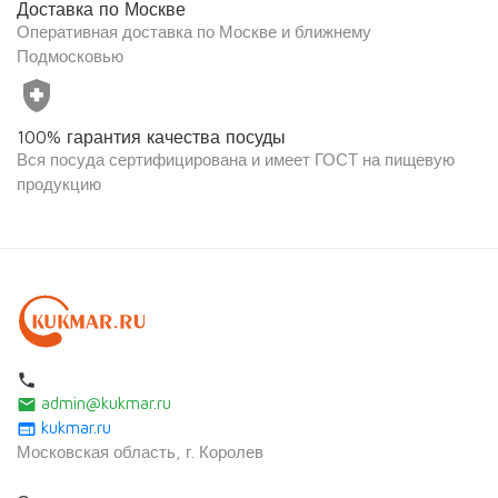
Доставка по Москве
Оперативная доставка по Москве и ближнему
Подмосковью
health_and_safety
100% гарантия качества посуды
Вся посуда сертифицирована и имеет ГОСТ на пищевую
продукцию
local_phone
admin@kukmar.ru
email
kukmar.ru
web
Московская область, г. Королев