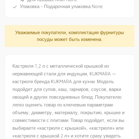
subdirectory_arrow_right
Упаковка - Подарочная упаковка None
done
Уважаемые покупатели, комплектация фурнитуры
посуды может быть изменена.
Кастрюля 1,2 л с металлической крышкой из
нержавеющей стали для индукции, KUKMARA —
кастрюля бренда KUKMARA для кухни. Модель
подойдет для супов, каш, гарниров, соусов, варки
овощей и других повседневных блюд. Покупателю
легко оценить товар по ключевым параметрам:
объему, диаметру, материалу, покрытию, крышке и
совместимости с плитами. Товар подойдет, если вы
выбираете «кастрюля с крышкой», «кастрюля» или
«кастрюля с крышкой 2 л» и хотите сразу увидеть