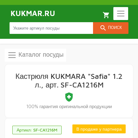
KUKMAR.RU
local_grocery_store
search
ПОИСК
Каталог посуды
Кастрюля KUKMARA "Safia" 1.2
л., арт. SF-CA1216M
health_and_safety
100% гарантия оригинальной продукции
В продаже у партнера
Артикл: SF-CA1216M