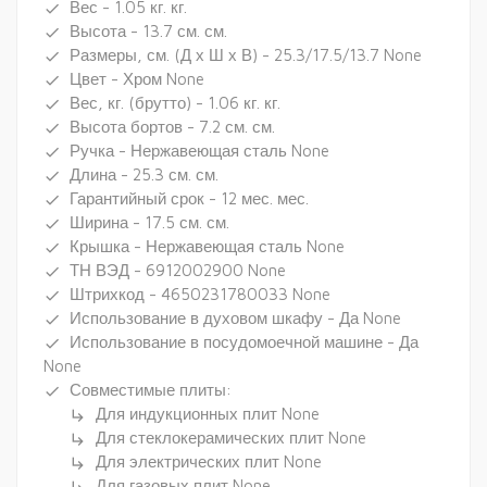
Вес - 1.05 кг. кг.
done
Высота - 13.7 см. см.
done
Размеры, см. (Д х Ш х В) - 25.3/17.5/13.7 None
done
Цвет - Хром None
done
Вес, кг. (брутто) - 1.06 кг. кг.
done
Высота бортов - 7.2 см. см.
done
Ручка - Нержавеющая сталь None
done
Длина - 25.3 см. см.
done
Гарантийный срок - 12 мес. мес.
done
Ширина - 17.5 см. см.
done
Крышка - Нержавеющая сталь None
done
ТН ВЭД - 6912002900 None
done
Штрихкод - 4650231780033 None
done
Использование в духовом шкафу - Да None
done
Использование в посудомоечной машине - Да
done
None
Совместимые плиты:
done
Для индукционных плит None
subdirectory_arrow_right
Для стеклокерамических плит None
subdirectory_arrow_right
Для электрических плит None
subdirectory_arrow_right
Для газовых плит None