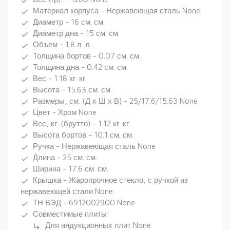
done
Материал корпуса - Нержавеющая сталь None
done
Диаметр - 16 см. см.
done
Диаметр дна - 15 см. см.
done
Объем - 1.8 л. л.
done
Толщина бортов - 0.07 см. см.
done
Толщина дна - 0.42 см. см.
done
Вес - 1.18 кг. кг.
done
Высота - 15.63 см. см.
done
Размеры, см. (Д х Ш х В) - 25/17.6/15.63 None
done
Цвет - Хром None
done
Вес, кг. (брутто) - 1.12 кг. кг.
done
Высота бортов - 10.1 см. см.
done
Ручка - Нержавеющая сталь None
done
Длина - 25 см. см.
done
Ширина - 17.6 см. см.
done
Крышка - Жаропрочное стекло, с ручкой из
done
нержавеющей стали None
ТН ВЭД - 6912002900 None
done
Совместимые плиты:
done
Для индукционных плит None
subdirectory_arrow_right