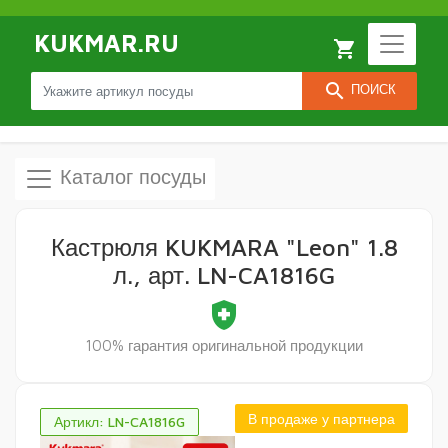
KUKMAR.RU
local_grocery_store
search
ПОИСК
Каталог посуды
Кастрюля KUKMARA "Leon" 1.8
л., арт. LN-CA1816G
health_and_safety
100% гарантия оригинальной продукции
В продаже у партнера
Артикл: LN-CA1816G