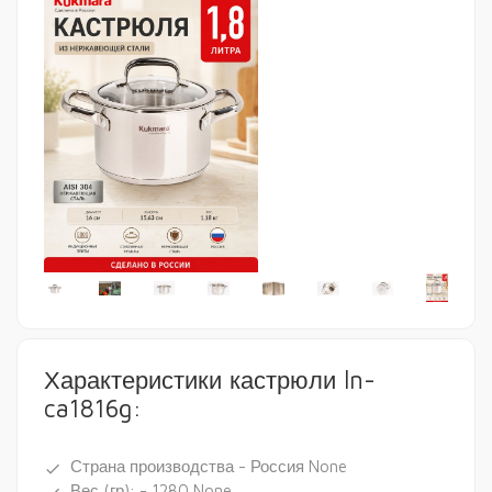
Характеристики кастрюли ln-
ca1816g:
Страна производства - Россия None
done
Вес (гр): - 1280 None