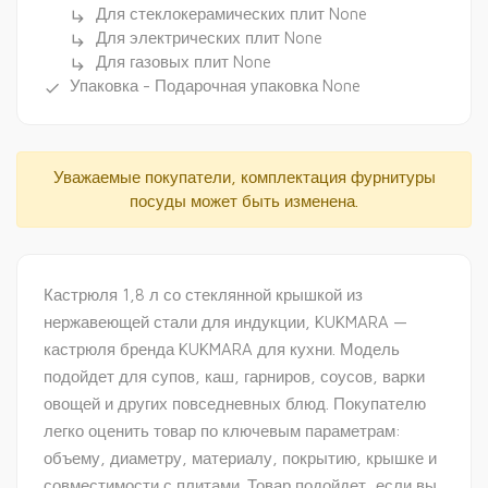
Для стеклокерамических плит None
subdirectory_arrow_right
Для электрических плит None
subdirectory_arrow_right
Для газовых плит None
subdirectory_arrow_right
Упаковка - Подарочная упаковка None
done
Уважаемые покупатели, комплектация фурнитуры
посуды может быть изменена.
Кастрюля 1,8 л со стеклянной крышкой из
нержавеющей стали для индукции, KUKMARA —
кастрюля бренда KUKMARA для кухни. Модель
подойдет для супов, каш, гарниров, соусов, варки
овощей и других повседневных блюд. Покупателю
легко оценить товар по ключевым параметрам:
объему, диаметру, материалу, покрытию, крышке и
совместимости с плитами. Товар подойдет, если вы