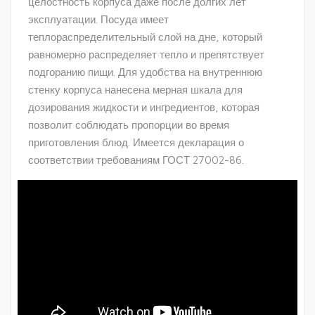
целостность корпуса даже после долгих лет
эксплуатации. Посуда имеет
теплораспределительный слой на дне, который
равномерно распределяет тепло и препятствует
подгоранию пищи. Для удобства на внутреннюю
стенку корпуса нанесена мерная шкала для
дозирования жидкости и ингредиентов, которая
позволит соблюдать пропорции во время
приготовления блюд. Имеется декларация о
соответствии требованиям ГОСТ 27002-86.