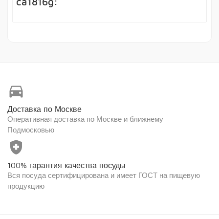
ca1816g:
directions_car
Доставка по Москве
Оперативная доставка по Москве и ближнему
Подмосковью
health_and_safety
100% гарантия качества посуды
Вся посуда сертифицирована и имеет ГОСТ на пищевую
продукцию