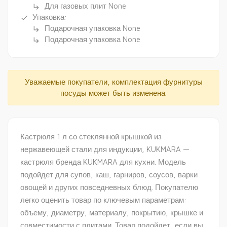
Для газовых плит None
subdirectory_arrow_right
Упаковка:
done
Подарочная упаковка None
subdirectory_arrow_right
Подарочная упаковка None
subdirectory_arrow_right
Уважаемые покупатели, комплектация фурнитуры
посуды может быть изменена.
Кастрюля 1 л со стеклянной крышкой из
нержавеющей стали для индукции, KUKMARA —
кастрюля бренда KUKMARA для кухни. Модель
подойдет для супов, каш, гарниров, соусов, варки
овощей и других повседневных блюд. Покупателю
легко оценить товар по ключевым параметрам:
объему, диаметру, материалу, покрытию, крышке и
совместимости с плитами. Товар подойдет, если вы