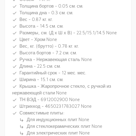
Толщина бортов - 0.05 см. см.
done
Толщина дна - 0.3 см. см.
done
Вес - 0.87 кг. кг.
done
Высота - 14.5 см. см.
done
Размеры, см. (Д х Ш х В) - 22.5/15.1/14.5 None
done
Цвет - Хром None
done
Вес, кг. (брутто) - 0.78 кг. кг.
done
Высота бортов - 7.2 см. см.
done
Ручка - Нержавеющая сталь None
done
Длина - 22.5 см. см.
done
Гарантийный срок - 12 мес. мес.
done
Ширина - 15.1 см. см.
done
Крышка - Жаропрочное стекло, с ручкой из
done
нержавеющей стали None
ТН ВЭД - 6912002900 None
done
Штрихкод - 4650231783027 None
done
Совместимые плиты:
done
Для индукционных плит None
subdirectory_arrow_right
Для стеклокерамических плит None
subdirectory_arrow_right
Для электрических плит None
subdirectory_arrow_right