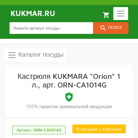
KUKMAR.RU
local_grocery_store
search
ПОИСК
Каталог посуды
Кастрюля KUKMARA "Orion" 1
л., арт. ORN-CA1014G
health_and_safety
100% гарантия оригинальной продукции
В продаже у партнера
Артикл: ORN-CA1014G