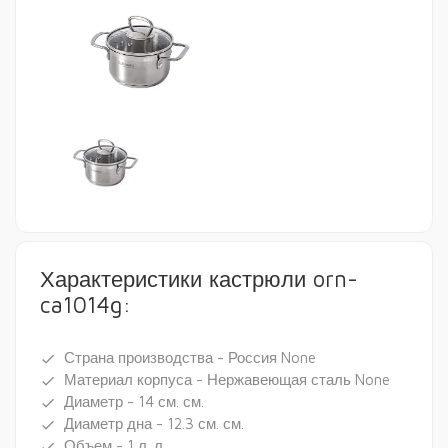
Характеристики кастрюли orn-
ca1014g:
Страна производства - Россия None
done
Материал корпуса - Нержавеющая сталь None
done
Диаметр - 14 см. см.
done
Диаметр дна - 12.3 см. см.
done
Объем - 1 л. л.
done