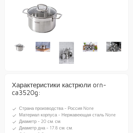
Характеристики кастрюли orn-
ca3520g:
Страна производства - Россия None
done
Материал корпуса - Нержавеющая сталь None
done
Диаметр - 20 см. см.
done
Диаметр дна - 17.8 см. см.
done