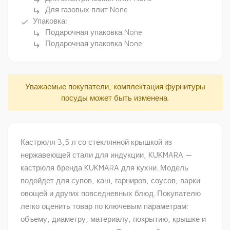
Для газовых плит None
subdirectory_arrow_right
Упаковка:
done
Подарочная упаковка None
subdirectory_arrow_right
Подарочная упаковка None
subdirectory_arrow_right
Уважаемые покупатели, комплектация фурнитуры
посуды может быть изменена.
Кастрюля 3,5 л со стеклянной крышкой из
нержавеющей стали для индукции, KUKMARA —
кастрюля бренда KUKMARA для кухни. Модель
подойдет для супов, каш, гарниров, соусов, варки
овощей и других повседневных блюд. Покупателю
легко оценить товар по ключевым параметрам:
объему, диаметру, материалу, покрытию, крышке и