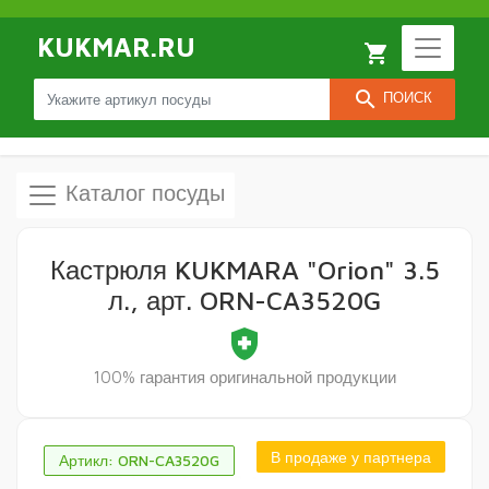
KUKMAR.RU
local_grocery_store
search
ПОИСК
Каталог посуды
Кастрюля KUKMARA "Orion" 3.5
л., арт. ORN-CA3520G
health_and_safety
100% гарантия оригинальной продукции
В продаже у партнера
Артикл: ORN-CA3520G