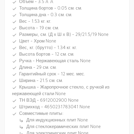
Объем - 3.5 л. л.
done
Толщина бортов - 0.05 см. см.
done
Толщина дна - 0.3 см. см.
done
Вес - 1.53 кг. кг.
done
Высота - 19 см. см.
done
Размеры, см. (Д х Ш х В) - 29/21.5/19 None
done
Цвет - Хром None
done
Вес, кг. (брутто) - 1.34 кг. кг.
done
Высота бортов - 12 см. см.
done
Ручка - Нержавеющая сталь None
done
Длина - 29 см. см.
done
Гарантийный срок - 12 мес. мес.
done
Ширина - 21.5 см. см.
done
Крышка - Жаропрочное стекло, с ручкой из
done
нержавеющей стали None
ТН ВЭД - 6912002900 None
done
Штрихкод - 4650231783041 None
done
Совместимые плиты:
done
Для индукционных плит None
subdirectory_arrow_right
Для стеклокерамических плит None
subdirectory_arrow_right
Для электрических плит None
subdirectory_arrow_right