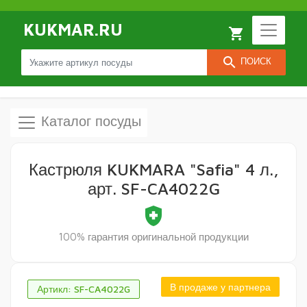
KUKMAR.RU
local_grocery_store
search
ПОИСК
Каталог посуды
Кастрюля KUKMARA "Safia" 4 л.,
арт. SF-CA4022G
health_and_safety
100% гарантия оригинальной продукции
В продаже у партнера
Артикл: SF-CA4022G