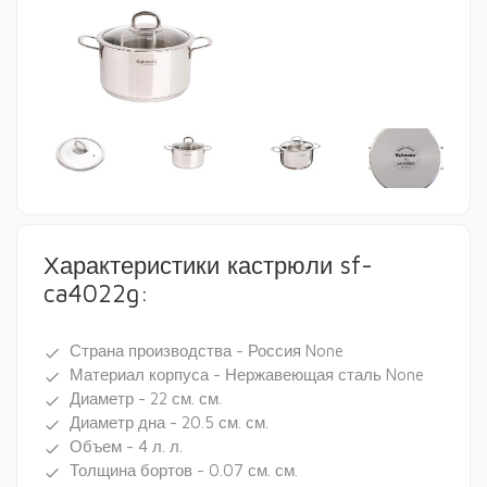
Характеристики кастрюли sf-
ca4022g:
Страна производства - Россия None
done
Материал корпуса - Нержавеющая сталь None
done
Диаметр - 22 см. см.
done
Диаметр дна - 20.5 см. см.
done
Объем - 4 л. л.
done
Толщина бортов - 0.07 см. см.
done