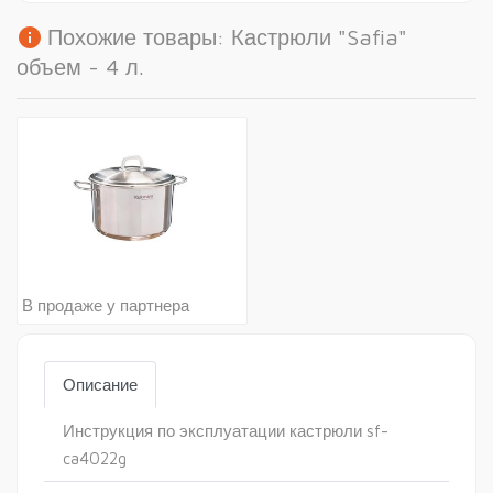
info
Похожие товары: Кастрюли "Safia"
объем - 4 л.
В продаже у партнера
Описание
Инструкция по эксплуатации кастрюли sf-
ca4022g