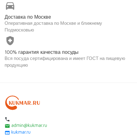
directions_car
Доставка по Москве
Оперативная доставка по Москве и ближнему
Подмосковью
health_and_safety
100% гарантия качества посуды
Вся посуда сертифицирована и имеет ГОСТ на пищевую
продукцию
local_phone
admin@kukmar.ru
email
kukmar.ru
web