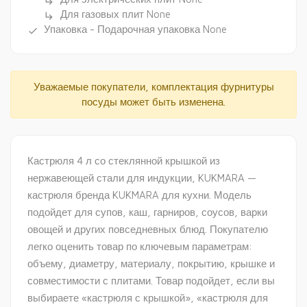
subdirectory_arrow_right
Для газовых плит None
subdirectory_arrow_right
Упаковка - Подарочная упаковка None
done
Уважаемые покупатели, комплектация фурнитуры
посуды может быть изменена.
Кастрюля 4 л со стеклянной крышкой из
нержавеющей стали для индукции, KUKMARA —
кастрюля бренда KUKMARA для кухни. Модель
подойдет для супов, каш, гарниров, соусов, варки
овощей и других повседневных блюд. Покупателю
легко оценить товар по ключевым параметрам:
объему, диаметру, материалу, покрытию, крышке и
совместимости с плитами. Товар подойдет, если вы
выбираете «кастрюля с крышкой», «кастрюля для