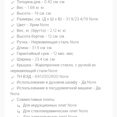
Толщина дна - 0.42 см. см.
done
Вес - 1.68 кг. кг.
done
Высота - 19 см. см.
done
Размеры, см. (Д х Ш х В) - 31.9/23.4/19 None
done
Цвет - Хром None
done
Вес, кг. (брутто) - 2.12 кг. кг.
done
Высота бортов - 12 см. см.
done
Ручка - Нержавеющая сталь None
done
Длина - 31.9 см. см.
done
Гарантийный срок - 12 мес. мес.
done
Ширина - 23.4 см. см.
done
Крышка - Жаропрочное стекло, с ручкой из
done
нержавеющей стали None
ТН ВЭД - 6912002900 None
done
Использование в духовом шкафу - Да None
done
Использование в посудомоечной машине - Да
done
None
Совместимые плиты:
done
Для индукционных плит None
subdirectory_arrow_right
Для стеклокерамических плит None
subdirectory_arrow_right
Для электрических плит None