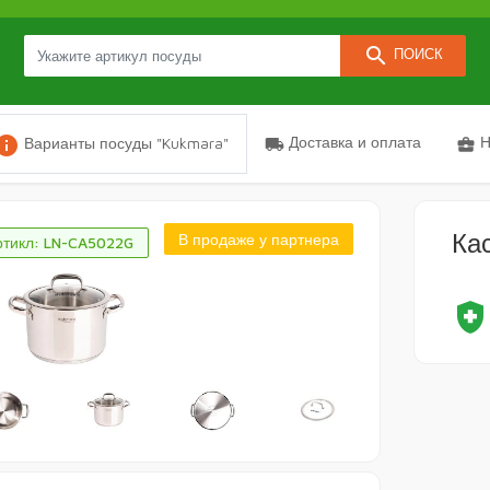
search
ПОИСК
nfo
Доставка и оплата
Н
Варианты посуды "Kukmara"
local_shipping
business_center
Ка
В продаже у партнера
ртикл: LN-CA5022G
health_and_safet