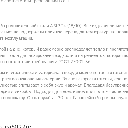
 о соответствии требованиям ГОСТ
 хромоникелевой стали AISI 304 (18/10). Все изделия линии «L
остью: не подвержены влиянию перепадов температур, не цара
ет эксплуатации.
й на дне, который равномерно распределяет тепло и препятст
ая шкала для дозирования жидкости и ингредиентов, которая п
 о соответствии требованиям ГОСТ 27002-86.
м и гигиеничности материала в посуде можно не только готовит
риск возникновения аллергии. За счет скорости готовки, еда н
лностью впитывает в себя вкус и аромат. Благодаря безупречно
ерии и микробы. Подходит для всех видов плит, в том числе 
овом шкафу. Срок службы - 20 лет. Гарантийный срок эксплуата
n-ca5022g: