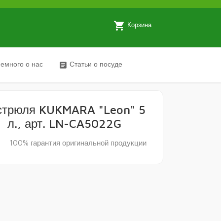
local_grocery_store
Корзина
емного о нас
Статьи о посуде
article
стрюля KUKMARA "Leon" 5
л., арт. LN-CA5022G
y
100% гарантия оригинальной продукции