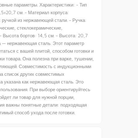
овные параметры. Характеристики: - Тип
,5×20,7 см. - Материал корпуса:
 ручкой из нержавеющей стали. - Ручка:
ческие, стеклокерамические,
- Высота бортов: 14,5 см. - Высота: 20,7
уса — нержавеющая сталь. Этот параметр
етаться с вашей плитой, способом готовки и
и товара. Она полезна при варке, тушении,
авляющей. Совместимость с индукционными
на список других совместимых
ка указана как нержавеющая сталь. Это
спользования. При выборе ориентируйтесь
ойдет ли товар для нужной порции,
ния важны понятные детали: подходящая
тимый способ ухода после готовки.