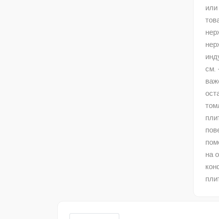
или
тов
нер
нер
инд
см.
важ
ост
том
пли
пов
пом
на 
кон
пли