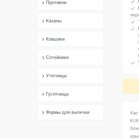
done
Противни
chevron_right
done
нер
Казаны
chevron_right
done
done
subdir
Ковшики
chevron_right
subdir
subdir
subdir
Сотейники
chevron_right
done
Утятницы
chevron_right
Гусятницы
chevron_right
Формы для выпечки
chevron_right
Кас
KUK
блю
кры