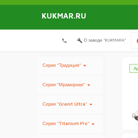
KUKMAR.RU
i
О заводе "KUKMARA"
local_phone
build
arrow_drop_down
Серия "Традиция"
А
arrow_drop_down
Серия "Мраморная"
arrow_drop_down
Серия "Granit Ultra"
arrow_drop_down
Серия "Titanium Pro"