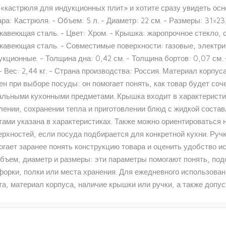
 «кастрюля для индукционных плит» и хотите сразу увидеть осн
ара: Кастрюля. - Объем: 5 л. - Диаметр: 22 см. - Размеры: 31×23
жавеющая сталь. - Цвет: Хром. - Крышка: жаропрочное стекло, с
жавеющая сталь. - Совместимые поверхности: газовые, электри
укционные. - Толщина дна: 0,42 см. - Толщина бортов: 0,07 см. 
 - Вес: 2,44 кг. - Страна производства: Россия. Материал корп
ен при выборе посуды: он помогает понять, как товар будет соч
альными кухонными предметами. Крышка входит в характеристик
лении, сохранении тепла и приготовлении блюд с жидкой сост
тами указана в характеристиках. Также можно ориентироваться 
ерхностей, если посуда подбирается для конкретной кухни. Руч
огает заранее понять конструкцию товара и оценить удобство и
объем, диаметр и размеры: эти параметры помогают понять, под
форки, полки или места хранения. Для ежедневного использова
та, материал корпуса, наличие крышки или ручки, а также допус