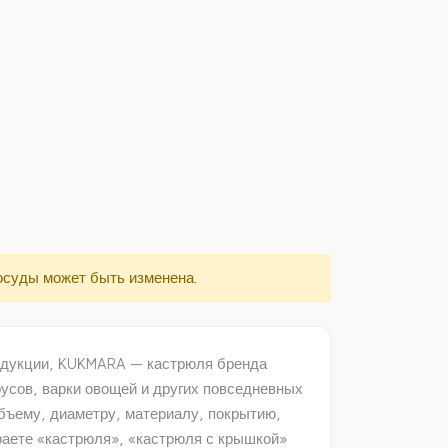
осуды может быть изменена.
индукции, KUKMARA — кастрюля бренда
усов, варки овощей и других повседневных
бъему, диаметру, материалу, покрытию,
раете «кастрюля», «кастрюля с крышкой»