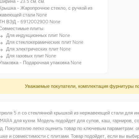
Ширина - 23.5 см. см.
Крышка - Жаропрочное стекло, с ручкой из
жавеющей стали None
ТН ВЭД - 6912002900 None
Совместимые плиты:
Для индукционных плит None
ectory_arrow_right
Для стеклокерамических плит None
ectory_arrow_right
Для электрических плит None
ectory_arrow_right
Для газовых плит None
ectory_arrow_right
Упаковка - Подарочная упаковка None
Уважаемые покупатели, комплектация фурнитуры п
трюля 5 л со стеклянной крышкой из нержавеющей стали для 
MARA для кухни. Модель подойдет для супов, каш, гарниров, со
д. Покупателю легко оценить товар по ключевым параметрам: о
шке и совместимости с плитами. Товар подойдет, если вы выби