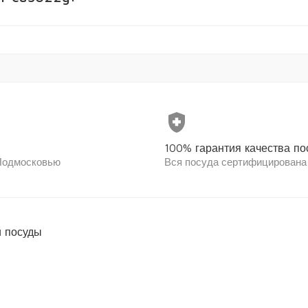
health_and_safety
100% гарантия качества по
 Подмосковью
Вся посуда сертифицирована
 посуды