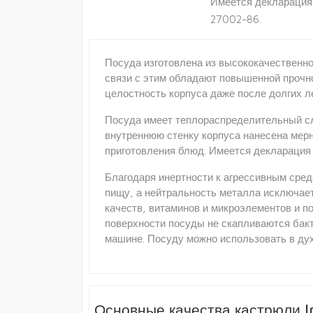
Имеется декларация
27002-86.
Посуда изготовлена из высококачественной
связи с этим обладают повышенной прочн
целостность корпуса даже после долгих л
Посуда имеет теплораспределительный сло
внутреннюю стенку корпуса нанесена мерн
приготовления блюд. Имеется декларация
Благодаря инертности к агрессивным среда
пищу, а нейтральность металла исключает 
качеств, витаминов и микроэлементов и по
поверхности посуды не скапливаются бакт
машине. Посуду можно использовать в дух
Основные качества кастрюли l