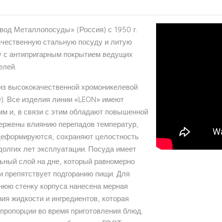
од Металлопосуды» (Россия) с 1950 г.
ачественную стальную посуду и литую
 с антипригарным покрытием ведущих
елей.
из высококачественной хромоникелевой
0). Все изделия линии «LEON» имеют
мм и, в связи с этим обладают повышенной
вержены влиянию перепадов температур,
 деформируются, сохраняют целостность
долгих лет эксплуатации. Посуда имеет
ьный слой на дне, который равномерно
и препятствует подгоранию пищи. Для
нюю стенку корпуса нанесена мерная
ия жидкости и ингредиентов, которая
пропорции во время приготовления блюд.