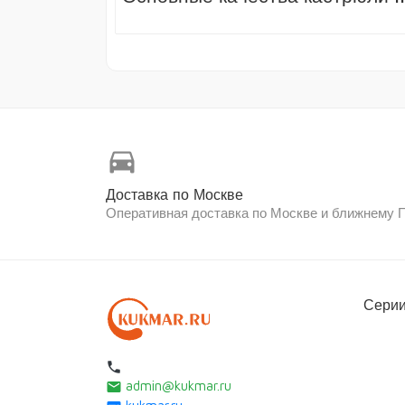
directions_car
Доставка по Москве
Оперативная доставка по Москве и ближнему
Серии
local_phone
admin@kukmar.ru
email