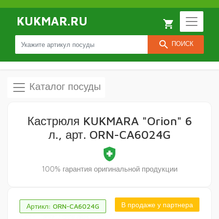
KUKMAR.RU
local_grocery_store
search
ПОИСК
Каталог посуды
Кастрюля KUKMARA "Orion" 6
л., арт. ORN-CA6024G
health_and_safety
100% гарантия оригинальной продукции
В продаже у партнера
Артикл: ORN-CA6024G