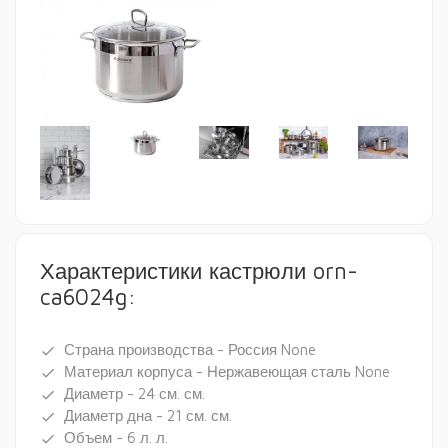
Характеристики кастрюли orn-
ca6024g:
Страна производства - Россия None
done
Материал корпуса - Нержавеющая сталь None
done
Диаметр - 24 см. см.
done
Диаметр дна - 21 см. см.
done
Объем - 6 л. л.
done