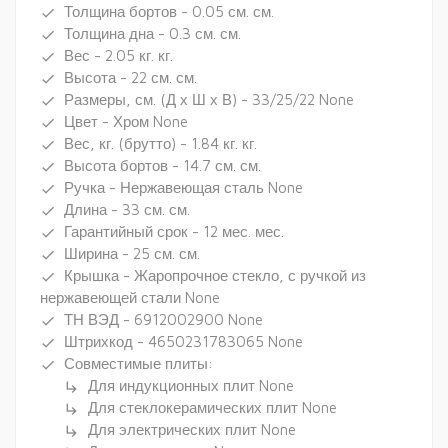
Толщина бортов - 0.05 см. см.
done
Толщина дна - 0.3 см. см.
done
Вес - 2.05 кг. кг.
done
Высота - 22 см. см.
done
Размеры, см. (Д х Ш х В) - 33/25/22 None
done
Цвет - Хром None
done
Вес, кг. (брутто) - 1.84 кг. кг.
done
Высота бортов - 14.7 см. см.
done
Ручка - Нержавеющая сталь None
done
Длина - 33 см. см.
done
Гарантийный срок - 12 мес. мес.
done
Ширина - 25 см. см.
done
Крышка - Жаропрочное стекло, с ручкой из
done
нержавеющей стали None
ТН ВЭД - 6912002900 None
done
Штрихкод - 4650231783065 None
done
Совместимые плиты:
done
Для индукционных плит None
subdirectory_arrow_right
Для стеклокерамических плит None
subdirectory_arrow_right
Для электрических плит None
subdirectory_arrow_right