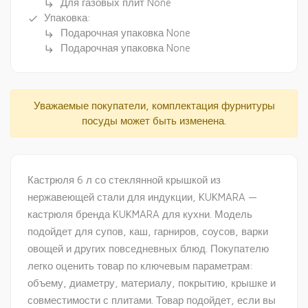
Для газовых плит None
subdirectory_arrow_right
Упаковка:
done
Подарочная упаковка None
subdirectory_arrow_right
Подарочная упаковка None
subdirectory_arrow_right
Уважаемые покупатели, комплектация фурнитуры
посуды может быть изменена.
Кастрюля 6 л со стеклянной крышкой из
нержавеющей стали для индукции, KUKMARA —
кастрюля бренда KUKMARA для кухни. Модель
подойдет для супов, каш, гарниров, соусов, варки
овощей и других повседневных блюд. Покупателю
легко оценить товар по ключевым параметрам:
объему, диаметру, материалу, покрытию, крышке и
совместимости с плитами. Товар подойдет, если вы