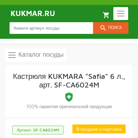
KUKMAR.RU
local_grocery_store
search
ПОИСК
Каталог посуды
Кастрюля KUKMARA "Safia" 6 л.,
арт. SF-CA6024M
health_and_safety
100% гарантия оригинальной продукции
В продаже у партнера
Артикл: SF-CA6024M