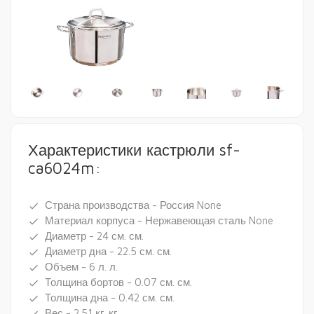
Характеристики кастрюли sf-
ca6024m:
Страна производства - Россия None
done
Материал корпуса - Нержавеющая сталь None
done
Диаметр - 24 см. см.
done
Диаметр дна - 22.5 см. см.
done
Объем - 6 л. л.
done
Толщина бортов - 0.07 см. см.
done
Толщина дна - 0.42 см. см.
done
Вес - 2.51 кг. кг.