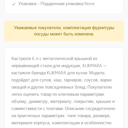
Упаковка - Подарочная упаковка None
done
Уважаемые покупатели, комплектация фурнитуры
посуды может быть изменена.
Кастрюля 6 л с металлической крышкой из
нержавеющей стали для индукции, KUKMARA —
кастрюля бренда KUKMARA для кухни. Модель
подойдет для супов, каш, гарниров, соусов, варки
овощей и других повседневных блюд. Покупателю
легко оценить товар по ключевым параметрам:
объему, диаметру, материалу, покрытию, крышке и
совместимости с плитами. Описание сосредоточено
на практичных параметрах: типе товара, размере,
материале корпуса, комплектации и особенностях