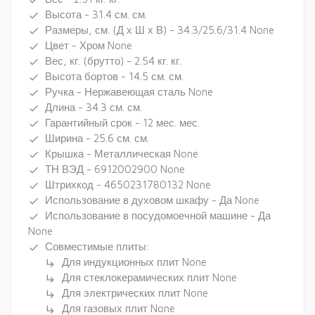
done
Высота - 31.4 см. см.
done
Размеры, см. (Д х Ш х В) - 34.3/25.6/31.4 None
done
Цвет - Хром None
done
Вес, кг. (брутто) - 2.54 кг. кг.
done
Высота бортов - 14.5 см. см.
done
Ручка - Нержавеющая сталь None
done
Длина - 34.3 см. см.
done
Гарантийный срок - 12 мес. мес.
done
Ширина - 25.6 см. см.
done
Крышка - Металлическая None
done
ТН ВЭД - 6912002900 None
done
Штрихкод - 4650231780132 None
done
Использование в духовом шкафу - Да None
done
Использование в посудомоечной машине - Да
done
None
Совместимые плиты:
done
Для индукционных плит None
subdirectory_arrow_right
Для стеклокерамических плит None
subdirectory_arrow_right
Для электрических плит None
subdirectory_arrow_right
Для газовых плит None
subdirectory_arrow_right