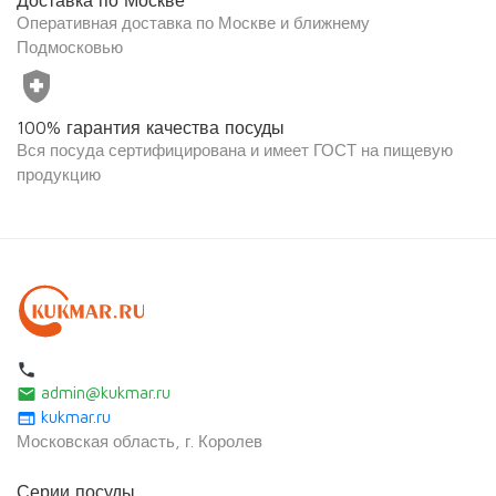
Оперативная доставка по Москве и ближнему
Подмосковью
health_and_safety
100% гарантия качества посуды
Вся посуда сертифицирована и имеет ГОСТ на пищевую
продукцию
local_phone
admin@kukmar.ru
email
kukmar.ru
web
Московская область, г. Королев
Серии посуды