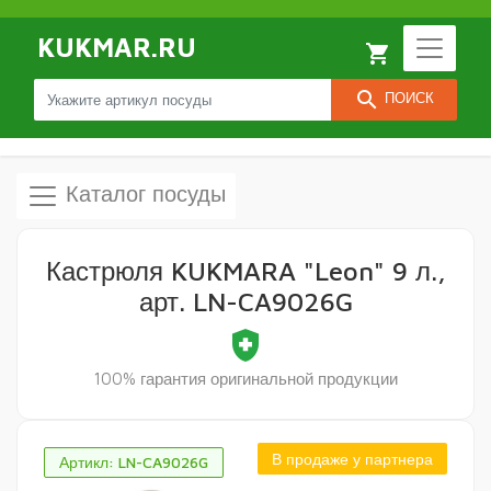
KUKMAR.RU
local_grocery_store
search
ПОИСК
Каталог посуды
Кастрюля KUKMARA "Leon" 9 л.,
арт. LN-CA9026G
health_and_safety
100% гарантия оригинальной продукции
В продаже у партнера
Артикл: LN-CA9026G