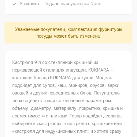
Упаковка - Подарочная упаковка None
done
Уважаемые покупатели, комплектация фурнитуры
посуды может быть изменена.
Кастрюля 9 л со стеклянной крышкой из
нержавеющей стали для индукции, KUKMARA —
кастрюля бренда KUKMARA для кухни. Модель
подойдет для супов, каш, гарниров, соусов, варки
овощей и других повседневных блюд. Покупателю
легко оценить товар по ключевым параметрам:
объему, диаметру, материалу, покрытию, крышке и
совместимости с плитами. Товар подойдет, если вы
выбираете «кастрюля», «кастрюля с крышкой» или
«кастрюля для индукционных плит» и хотите сразу