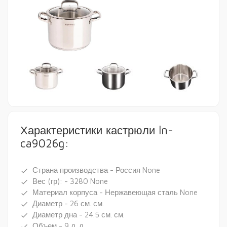
Характеристики кастрюли ln-
ca9026g:
Страна производства - Россия None
done
Вес (гр): - 3280 None
done
Материал корпуса - Нержавеющая сталь None
done
Диаметр - 26 см. см.
done
Диаметр дна - 24.5 см. см.
done
Объем - 9 л. л.
done