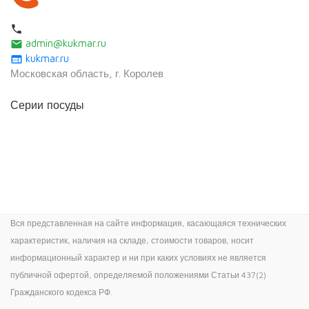
local_phone
admin@kukmar.ru
email
kukmar.ru
web
Московская область, г. Королев
Серии посуды
Вся представленная на сайте информация, касающаяся технических
характеристик, наличия на складе, стоимости товаров, носит
информационный характер и ни при каких условиях не является
публичной офертой, определяемой положениями Статьи 437(2)
Гражданского кодекса РФ.