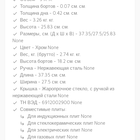
Толщина бортов - 0.07 см. см.
done
Толщина дна - 0.42 см. см.
done
Вес - 3.26 кг. кг.
done
Высота - 25.83 см. см.
done
Размеры, см. (Д х Ш х В) - 37.35/27.5/25.83
done
None
Цвет - Хром None
done
Вес, кг. (брутто) - 2.74 кг. кг.
done
Высота бортов - 18.2 см. см.
done
Ручка - Нержавеющая сталь None
done
Длина - 37.35 см. см.
done
Ширина - 27.5 см. см.
done
Крышка - Жаропрочное стекло, с ручкой из
done
нержавеющей стали None
ТН ВЭД - 6912002900 None
done
Совместимые плиты:
done
Для индукционных плит None
subdirectory_arrow_right
Для стеклокерамических плит None
subdirectory_arrow_right
Для электрических плит None
subdirectory_arrow_right
Для газовых плит None
subdirectory_arrow_right