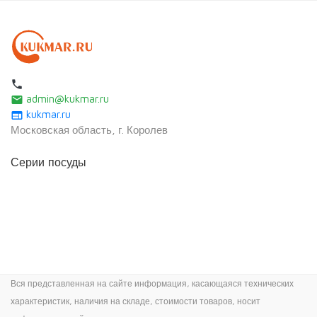
local_phone
admin@kukmar.ru
email
kukmar.ru
web
Московская область, г. Королев
Серии посуды
Вся представленная на сайте информация, касающаяся технических
характеристик, наличия на складе, стоимости товаров, носит