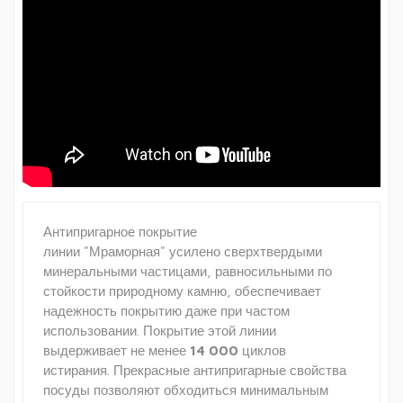
Антипригарное покрытие
линии "Мраморная" усилено сверхтвердыми
минеральными частицами, равносильными по
стойкости природному камню, обеспечивает
надежность покрытию даже при частом
использовании. Покрытие этой линии
выдерживает не менее
14 000
циклов
истирания. Прекрасные антипригарные свойства
посуды позволяют обходиться минимальным