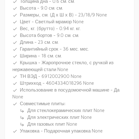
Толщина дна - 0.6 см. см.
done
Высота - 9.0 см. см.
done
Размеры, см. (Д х Ш х В) - 23/18/9 None
done
Цвет - Светлый мрамор None
done
Вес, кг. (брутто) - 0.94 кг. кг.
done
Высота бортов - 9.0 см. см.
done
Длина - 23 см. см.
done
Гарантийный срок - 36 мес. мес.
done
Ширина - 18 см. см.
done
Крышка - Жаропрочное стекло, с ручкой из
done
нержавеющей стали None
ТН ВЭД - 6912002900 None
done
Штрихкод - 4604334018296 None
done
Использование в посудомоечной машине - Да
done
None
Совместимые плиты:
done
Для стеклокерамических плит None
subdirectory_arrow_right
Для электрических плит None
subdirectory_arrow_right
Для газовых плит None
subdirectory_arrow_right
Упаковка - Подарочная упаковка None
done