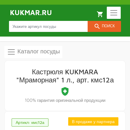
KUKMAR.RU
local_grocery_store
search
ПОИСК
Каталог посуды
Кастрюля KUKMARA
"Мраморная" 1 л., арт. кмс12а
health_and_safety
100% гарантия оригинальной продукции
В продаже у партнера
Артикл: кмс12а