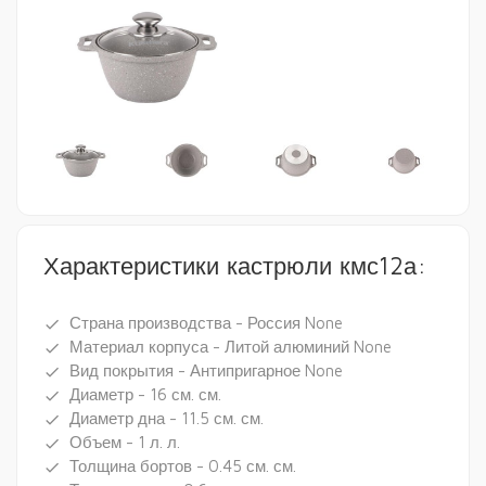
Характеристики кастрюли кмс12а:
Страна производства - Россия None
done
Материал корпуса - Литой алюминий None
done
Вид покрытия - Антипригарное None
done
Диаметр - 16 см. см.
done
Диаметр дна - 11.5 см. см.
done
Объем - 1 л. л.
done
Толщина бортов - 0.45 см. см.
done