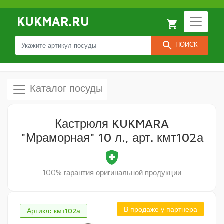
KUKMAR.RU
local_grocery_store
search
ПОИСК
Каталог посуды
Кастрюля KUKMARA
"Мраморная" 10 л., арт. кмт102а
health_and_safety
100% гарантия оригинальной продукции
В продаже у партнера
Артикл: кмт102а