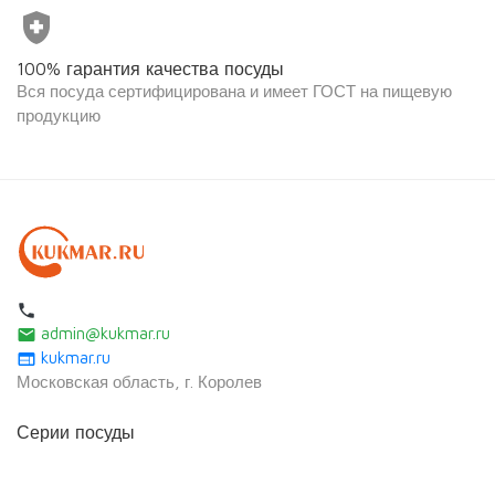
health_and_safety
100% гарантия качества посуды
Вся посуда сертифицирована и имеет ГОСТ на пищевую
продукцию
local_phone
admin@kukmar.ru
email
kukmar.ru
web
Московская область, г. Королев
Серии посуды