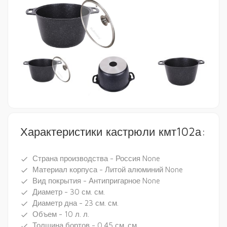
Характеристики кастрюли кмт102а:
Страна производства - Россия None
done
Материал корпуса - Литой алюминий None
done
Вид покрытия - Антипригарное None
done
Диаметр - 30 см. см.
done
Диаметр дна - 23 см. см.
done
Объем - 10 л. л.
done
Толщина бортов - 0.45 см. см.
done