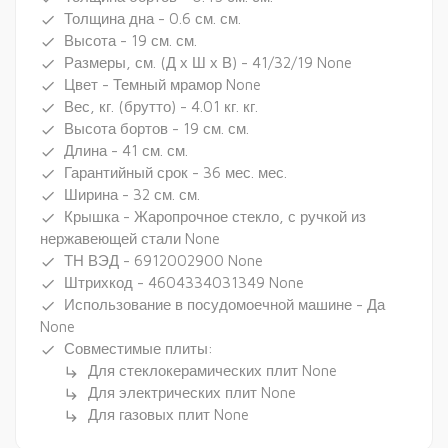
Толщина дна - 0.6 см. см.
done
Высота - 19 см. см.
done
Размеры, см. (Д х Ш х В) - 41/32/19 None
done
Цвет - Темный мрамор None
done
Вес, кг. (брутто) - 4.01 кг. кг.
done
Высота бортов - 19 см. см.
done
Длина - 41 см. см.
done
Гарантийный срок - 36 мес. мес.
done
Ширина - 32 см. см.
done
Крышка - Жаропрочное стекло, с ручкой из
done
нержавеющей стали None
ТН ВЭД - 6912002900 None
done
Штрихкод - 4604334031349 None
done
Использование в посудомоечной машине - Да
done
None
Совместимые плиты:
done
Для стеклокерамических плит None
subdirectory_arrow_right
Для электрических плит None
subdirectory_arrow_right
Для газовых плит None
subdirectory_arrow_right