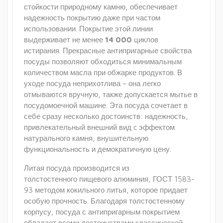
стойкости природному камню, обеспечивает
надежность покрытию даже при частом
использовании. Покрытие этой линии
выдерживает не менее
14 000
циклов
истирания. Прекрасные антипригарные свойства
посуды позволяют обходиться минимальным
количеством масла при обжарке продуктов. В
уходе посуда неприхотлива – она легко
отмываются вручную, также допускается мытье в
посудомоечной машине. Эта посуда сочетает в
себе сразу несколько достоинств: надежность,
привлекательный внешний вид c эффектом
натурального камня, внушительную
функциональность и демократичную цену.
Литая посуда производится из
толстостенного пищевого алюминия, ГОСТ 1583-
93 методом кокильного литья, которое придает
особую прочность. Благодаря толстостенному
корпусу, посуда с антипригарным покрытием
обладает всеми достоинствами классической