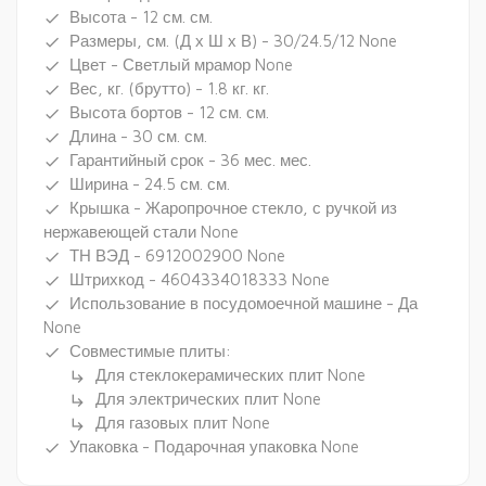
Высота - 12 см. см.
done
Размеры, см. (Д х Ш х В) - 30/24.5/12 None
done
Цвет - Светлый мрамор None
done
Вес, кг. (брутто) - 1.8 кг. кг.
done
Высота бортов - 12 см. см.
done
Длина - 30 см. см.
done
Гарантийный срок - 36 мес. мес.
done
Ширина - 24.5 см. см.
done
Крышка - Жаропрочное стекло, с ручкой из
done
нержавеющей стали None
ТН ВЭД - 6912002900 None
done
Штрихкод - 4604334018333 None
done
Использование в посудомоечной машине - Да
done
None
Совместимые плиты:
done
Для стеклокерамических плит None
subdirectory_arrow_right
Для электрических плит None
subdirectory_arrow_right
Для газовых плит None
subdirectory_arrow_right
Упаковка - Подарочная упаковка None
done