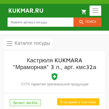
KUKMAR.RU
local_grocery_store
search
ПОИСК
Каталог посуды
Кастрюля KUKMARA
"Мраморная" 3 л., арт. кмс32а
health_and_safety
100% гарантия оригинальной продукции
В продаже у партнера
Артикл: кмс32а