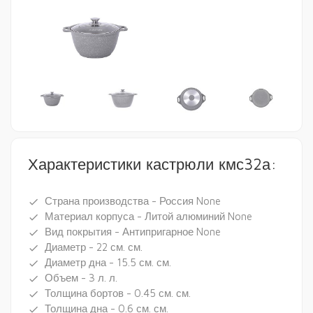
Характеристики кастрюли кмс32а:
Страна производства - Россия None
done
Материал корпуса - Литой алюминий None
done
Вид покрытия - Антипригарное None
done
Диаметр - 22 см. см.
done
Диаметр дна - 15.5 см. см.
done
Объем - 3 л. л.
done
Толщина бортов - 0.45 см. см.
done
Толщина дна - 0.6 см. см.
done