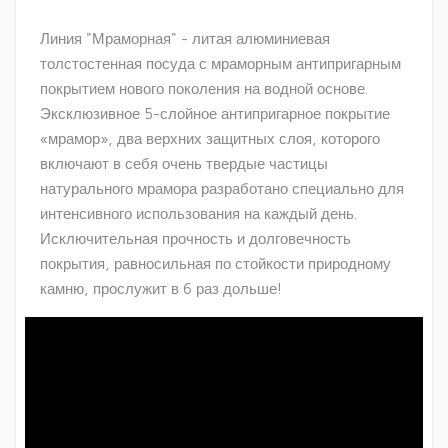
Линия "Мраморная" - литая алюминиевая
толстостенная посуда с мраморным антипригарным
покрытием нового поколения на водной основе.
Эксклюзивное 5-слойное антипригарное покрытие
«мрамор», два верхних защитных слоя, которого
включают в себя очень твердые частицы
натурального мрамора разработано специально для
интенсивного использования на каждый день.
Исключительная прочность и долговечность
покрытия, равносильная по стойкости природному
камню, прослужит в 6 раз дольше!