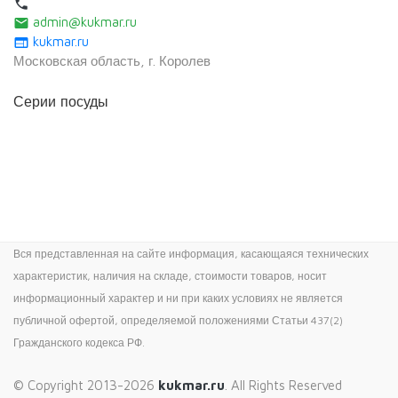
local_phone
admin@kukmar.ru
email
kukmar.ru
web
Московская область, г. Королев
Серии посуды
Вся представленная на сайте информация, касающаяся технических
характеристик, наличия на складе, стоимости товаров, носит
информационный характер и ни при каких условиях не является
публичной офертой, определяемой положениями Статьи 437(2)
Гражданского кодекса РФ.
© Copyright 2013-2026
kukmar.ru
. All Rights Reserved