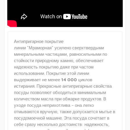
Антипригарное покрытие
линии "Мраморная" усилено сверхтвердыми
минеральными частицами, равносильными по
стойкости природному камню, обеспечивает
надежность покрытию даже при частом
использовании. Покрытие этой линии
выдерживает не менее
14 000
циклов
истирания. Прекрасные антипригарные свойства
посуды позволяют обходиться минимальным
количеством масла при обжарке продуктов. В
уходе посуда неприхотлива – она легко
отмываются вручную, также допускается мытье в
посудомоечной машине. Эта посуда сочетает в
себе сразу несколько достоинств: надежность,