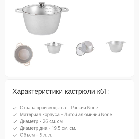
Характеристики кастрюли к61:
Страна производства - Россия None
done
Материал корпуса - Литой алюминий None
done
Диаметр - 26 см. см.
done
Диаметр дна - 19.5 см. см.
done
Объем - 6 л. л.
done