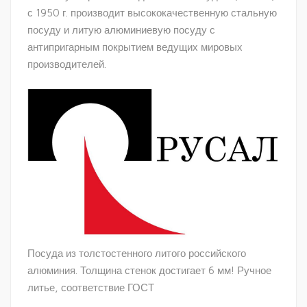
с 1950 г. производит высококачественную стальную
посуду и литую алюминиевую посуду с
антипригарным покрытием ведущих мировых
производителей.
Посуда из толстостенного литого российского
алюминия. Толщина стенок достигает 6 мм! Ручное
литье, соответствие ГОСТ