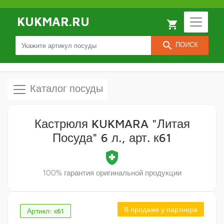
KUKMAR.RU
local_grocery_store
search
ПОИСК
Каталог посуды
Кастрюля KUKMARA "Литая
Посуда" 6 л., арт. к61
health_and_safety
100% гарантия оригинальной продукции
В продаже у партнера
Артикл: к61