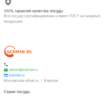
health_and_safety
100% гарантия качества посуды
Вся посуда сертифицирована и имеет ГОСТ на пищевую
продукцию
local_phone
admin@kukmar.ru
email
kukmar.ru
web
Московская область, г. Королев
Серии посуды