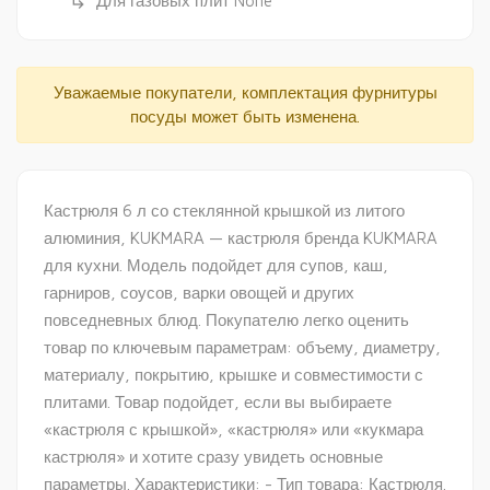
Для газовых плит None
subdirectory_arrow_right
Уважаемые покупатели, комплектация фурнитуры
посуды может быть изменена.
Кастрюля 6 л со стеклянной крышкой из литого
алюминия, KUKMARA — кастрюля бренда KUKMARA
для кухни. Модель подойдет для супов, каш,
гарниров, соусов, варки овощей и других
повседневных блюд. Покупателю легко оценить
товар по ключевым параметрам: объему, диаметру,
материалу, покрытию, крышке и совместимости с
плитами. Товар подойдет, если вы выбираете
«кастрюля с крышкой», «кастрюля» или «кукмара
кастрюля» и хотите сразу увидеть основные
параметры. Характеристики: - Тип товара: Кастрюля.