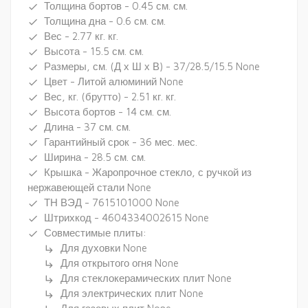
Толщина бортов - 0.45 см. см.
done
Толщина дна - 0.6 см. см.
done
Вес - 2.77 кг. кг.
done
Высота - 15.5 см. см.
done
Размеры, см. (Д х Ш х В) - 37/28.5/15.5 None
done
Цвет - Литой алюминий None
done
Вес, кг. (брутто) - 2.51 кг. кг.
done
Высота бортов - 14 см. см.
done
Длина - 37 см. см.
done
Гарантийный срок - 36 мес. мес.
done
Ширина - 28.5 см. см.
done
Крышка - Жаропрочное стекло, с ручкой из
done
нержавеющей стали None
ТН ВЭД - 7615101000 None
done
Штрихкод - 4604334002615 None
done
Совместимые плиты:
done
Для духовки None
subdirectory_arrow_right
Для открытого огня None
subdirectory_arrow_right
Для стеклокерамических плит None
subdirectory_arrow_right
Для электрических плит None
subdirectory_arrow_right