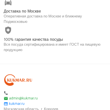
directions_car
Доставка по Москве
Оперативная доставка по Москве и ближнему
Подмосковью
health_and_safety
100% гарантия качества посуды
Вся посуда сертифицирована и имеет ГОСТ на пищевую
продукцию
local_phone
admin@kukmar.ru
email
kukmar.ru
web
Московская область, г. Королев