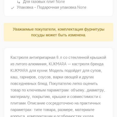
Для газовых плит None
subdirectory_arrow_right
Упаковка - Подарочная упаковка None
done
Уважаемые покупатели, комплектация фурнитуры
посуды может быть изменена.
Кастрюля антипригарная 8 л со стеклянной крышкой
из литого алюминия, KUKMARA — кастрюля бренда
KUKMARA для кухни. Модель подойдет для супов,
каш, гарниров, соусов, варки овощей и других
повседневных блюд. Покупателю легко оценить
товар по ключевым параметрам: объему, диаметру,
материалу, покрытию, крышке и совместимости с
плитами. Описание сосредоточено на практичных
параметрах: типе товара, размере, материале
корпуса, комплектации и особенностях ухода.