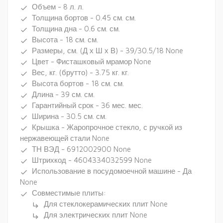
Объем - 8 л. л.
done
Толщина бортов - 0.45 см. см.
done
Толщина дна - 0.6 см. см.
done
Высота - 18 см. см.
done
Размеры, см. (Д х Ш х В) - 39/30.5/18 None
done
Цвет - Фисташковый мрамор None
done
Вес, кг. (брутто) - 3.75 кг. кг.
done
Высота бортов - 18 см. см.
done
Длина - 39 см. см.
done
Гарантийный срок - 36 мес. мес.
done
Ширина - 30.5 см. см.
done
Крышка - Жаропрочное стекло, с ручкой из
done
нержавеющей стали None
ТН ВЭД - 6912002900 None
done
Штрихкод - 4604334032599 None
done
Использование в посудомоечной машине - Да
done
None
Совместимые плиты:
done
Для стеклокерамических плит None
subdirectory_arrow_right
Для электрических плит None
subdirectory_arrow_right