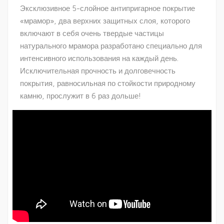
Эксклюзивное 5-слойное антипригарное покрытие
«мрамор», два верхних защитных слоя, которого
включают в себя очень твердые частицы
натурального мрамора разработано специально для
интенсивного использования на каждый день.
Исключительная прочность и долговечность
покрытия, равносильная по стойкости природному
камню, прослужит в 6 раз дольше!