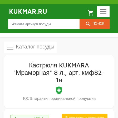
KUKMAR.RU
local_grocery_store
search
ПОИСК
Каталог посуды
Кастрюля KUKMARA
"Мраморная" 8 л., арт. кмф82-
1а
health_and_safety
100% гарантия оригинальной продукции
В продаже у партнера