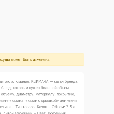
осуды может быть изменена.
 литого алюминия, KUKMARA — казан бренда
и блюд, которым нужен большой объем
 объему, диаметру, материалу, покрытию,
аете «казан», «казан с крышкой» или «печь
тики: - Тип товара: Казан. - Объем: 3,5 л.
са: литой алюминий. - Цвет: Кофейный