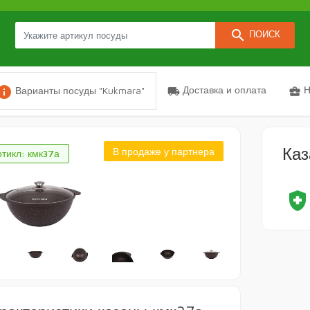
search
ПОИСК
nfo
Доставка и оплата
Н
Варианты посуды "Kukmara"
local_shipping
business_center
Ка
В продаже у партнера
тикл: кмк37а
health_and_safet