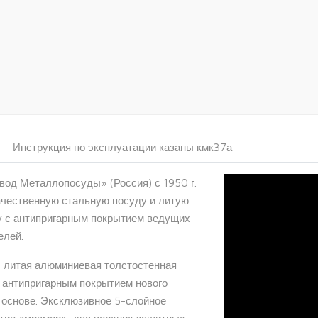
Инструкция по эксплуатации казаны кмк37а
од Металлопосуды» (Россия) с 1950 г.
ачественную стальную посуду и литую
 с антипригарным покрытием ведущих
елей.
- литая алюминиевая толстостенная
 антипригарным покрытием нового
 основе. Эксклюзивное 5-слойное