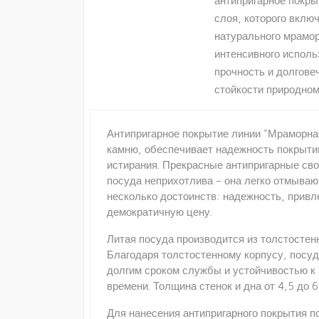
антипригарное покры
слоя, которого вклю
натурального мрамо
интенсивного исполь
прочность и долгове
стойкости природном
Антипригарное покрытие линии "Мраморна
камню, обеспечивает надежность покрыти
истирания. Прекрасные антипригарные св
посуда неприхотлива – она легко отмываю
несколько достоинств: надежность, прив
демократичную цену.
Литая посуда производится из толстостен
Благодаря толстостенному корпусу, посу
долгим сроком службы и устойчивостью к 
времени. Толщина стенок и дна от 4,5 до
Для нанесения антипригарного покрытия 