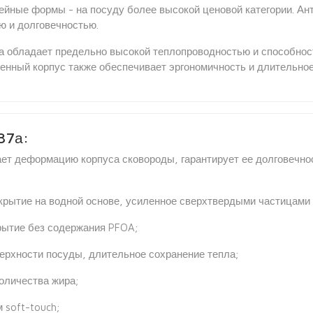
ейные формы - на посуду более высокой ценовой категории. Ан
ю и долговечностью.
да обладает предельно высокой теплопроводностью и способно
тенный корпус также обеспечивает эргономичность и длительное
37а:
ает деформацию корпуса сковороды, гарантирует ее долговечно
крытие на водной основе, усиленное сверхтвердыми частицами
рытие без содержания PFOA;
ерхности посуды, длительное сохранение тепла;
оличества жира;
 soft-touch;