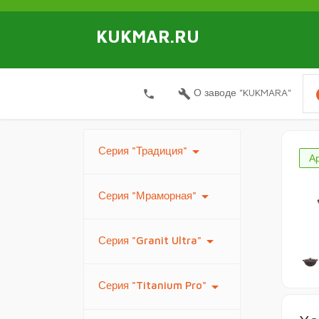
KUKMAR.RU
i
О заводе "KUKMARA"
local_phone
build
arrow_drop_down
Серия "Традиция"
Ар
arrow_drop_down
Серия "Мраморная"
arrow_drop_down
Серия "Granit Ultra"
arrow_drop_down
Серия "Titanium Pro"