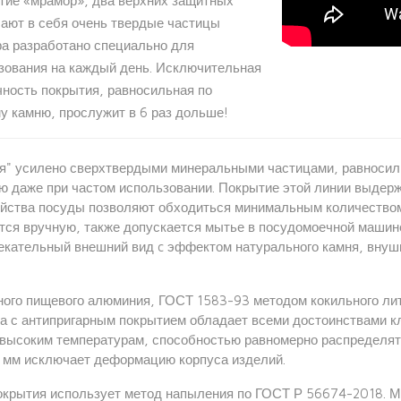
тие «мрамор», два верхних защитных
чают в себя очень твердые частицы
ра разработано специально для
зования на каждый день. Исключительная
чность покрытия, равносильная по
у камню, прослужит в 6 раз дольше!
я" усилено сверхтвердыми минеральными частицами, равносил
ю даже при частом использовании. Покрытие этой линии выдер
ойства посуды позволяют обходиться минимальным количеством
тся вручную, также допускается мытье в посудомоечной машине
лекательный внешний вид c эффектом натурального камня, вну
ного пищевого алюминия, ГОСТ 1583-93 методом кокильного лит
да с антипригарным покрытием обладает всеми достоинствами к
высоким температурам, способностью равномерно распределять 
 6 мм исключает деформацию корпуса изделий.
покрытия использует метод напыления по ГОСТ Р 56674-2018. 