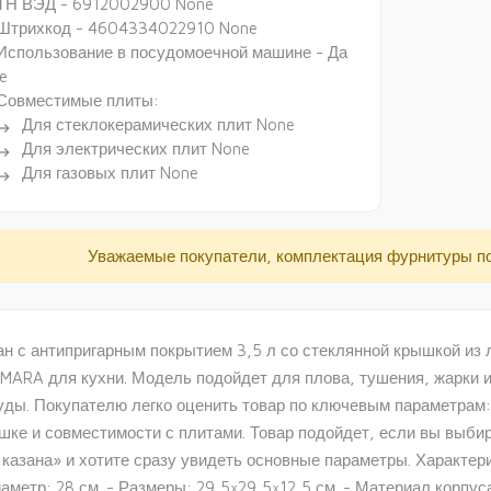
ТН ВЭД - 6912002900 None
Штрихкод - 4604334022910 None
Использование в посудомоечной машине - Да
e
Совместимые плиты:
Для стеклокерамических плит None
ectory_arrow_right
Для электрических плит None
ectory_arrow_right
Для газовых плит None
ectory_arrow_right
Уважаемые покупатели, комплектация фурнитуры п
ан с антипригарным покрытием 3,5 л со стеклянной крышкой из
MARA для кухни. Модель подойдет для плова, тушения, жарки 
уды. Покупателю легко оценить товар по ключевым параметрам:
шке и совместимости с плитами. Товар подойдет, если вы выбир
 казана» и хотите сразу увидеть основные параметры. Характерис
иаметр: 28 см. - Размеры: 29,5×29,5×12,5 см. - Материал корпу