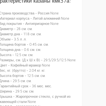
рактеристики казаны кмк37а:
Страна производства - Россия None
Материал корпуса - Литой алюминий None
Вид покрытия - Антипригарное None
Диаметр - 28 см. см.
Диаметр дна - 11.8 см. см.
Объем - 3.5 л. л.
Толщина бортов - 0.45 см. см.
Толщина дна - 0.6 см. см.
Высота - 12.5 см. см.
Размеры, см. (Д х Ш х В) - 29.5/29.5/12.5 None
Цвет - Кофейный мрамор None
Вес, кг. (брутто) - 2.04 кг. кг.
Высота бортов - 12.5 см. см.
Длина - 29.5 см. см.
Гарантийный срок - 36 мес. мес.
Ширина - 29.5 см. см.
Крышка - Жаропрочное стекло, с ручкой из
жавеющей стали None