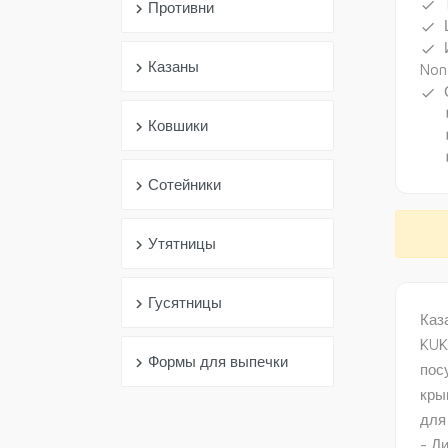
done
Противни
chevron_right
done
done
Казаны
chevron_right
Non
done
subdir
Ковшики
chevron_right
subdir
subdir
Сотейники
chevron_right
Утятницы
chevron_right
Гусятницы
chevron_right
Каз
KUK
Формы для выпечки
chevron_right
пос
кры
для
- Д