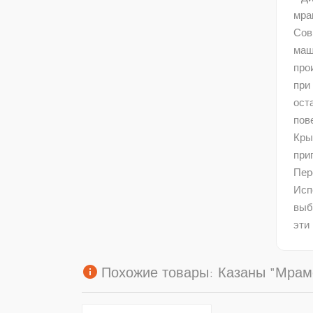
мра
Сов
маши
про
при
ост
пов
Кры
при
Пер
Исп
выб
эти
info
Похожие товары: Казаны "Мрамо