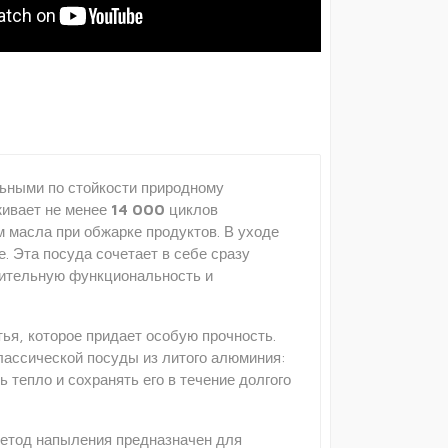
ьными по стойкости природному
живает не менее
14 000
циклов
 масла при обжарке продуктов. В уходе
. Эта посуда сочетает в себе сразу
шительную функциональность и
ья, которое придает особую прочность.
лассической посуды из литого алюминия:
тепло и сохранять его в течение долгого
Метод напыления предназначен для