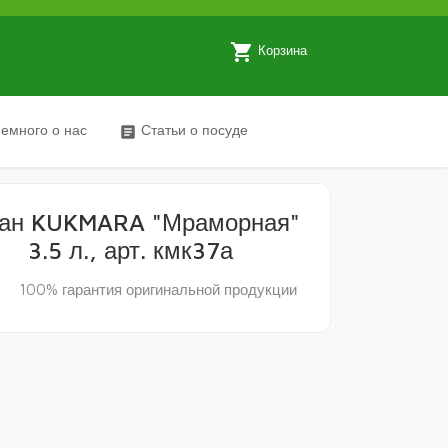
local_grocery_store
Корзина
емного о нас
Статьи о посуде
article
зан KUKMARA "Мраморная"
3.5 л., арт. кмк37а
y
100% гарантия оригинальной продукции