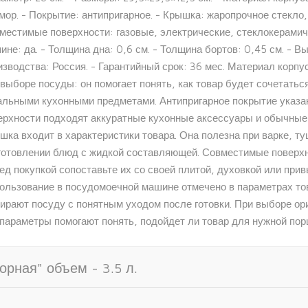
мор. - Покрытие: антипригарное. - Крышка: жаропрочное стекло,
местимые поверхности: газовые, электрические, стеклокерамич
не: да. - Толщина дна: 0,6 см. - Толщина бортов: 0,45 см. - Выс
изводства: Россия. - Гарантийный срок: 36 мес. Материал корп
 выборе посуды: он помогает понять, как товар будет сочетатьс
альными кухонными предметами. Антипригарное покрытие указан
ерхности подходят аккуратные кухонные аксессуары и обычные 
шка входит в характеристики товара. Она полезна при варке, ту
готовлении блюд с жидкой составляющей. Совместимые поверхн
ед покупкой сопоставьте их со своей плитой, духовкой или при
ользование в посудомоечной машине отмечено в параметрах тов
ирают посуду с понятным уходом после готовки. При выборе ор
 параметры помогают понять, подойдет ли товар для нужной пор
рная" объем - 3.5 л.