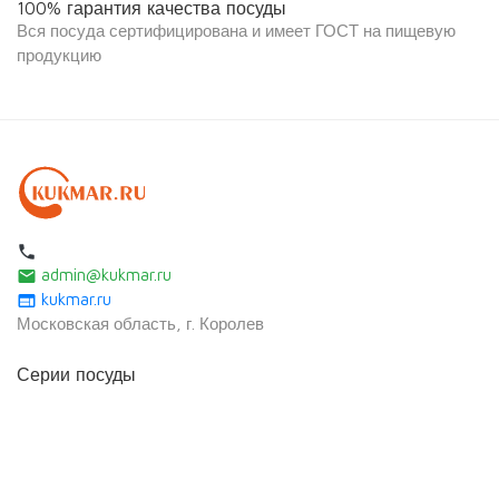
100% гарантия качества посуды
Вся посуда сертифицирована и имеет ГОСТ на пищевую
продукцию
local_phone
admin@kukmar.ru
email
kukmar.ru
web
Московская область, г. Королев
Серии посуды