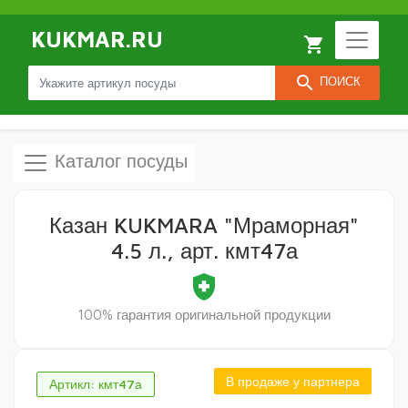
KUKMAR.RU
local_grocery_store
search
ПОИСК
Каталог посуды
Казан KUKMARA "Мраморная"
4.5 л., арт. кмт47а
health_and_safety
100% гарантия оригинальной продукции
В продаже у партнера
Артикл: кмт47а