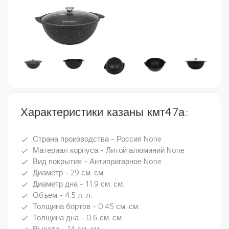
Характеристики казаны кмт47а:
Страна производства - Россия None
done
Материал корпуса - Литой алюминий None
done
Вид покрытия - Антипригарное None
done
Диаметр - 29 см. см.
done
Диаметр дна - 11.9 см. см.
done
Объем - 4.5 л. л.
done
Толщина бортов - 0.45 см. см.
done
Толщина дна - 0.6 см. см.
done
Высота - 14 см. см.