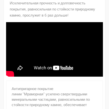
Исключительная прочность и долговечность
покрытия, равносильная по стойкости природному
камню, прослужит в 6 раз дольше!
Антипригарное покрытие
линии "Мраморная" усилено сверхтвердыми
минеральными частицами, равносильными по
стойкости природному камню, обеспечивает