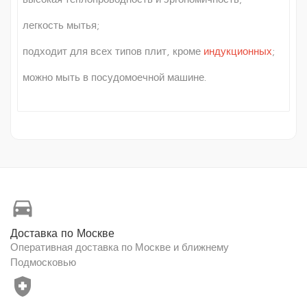
легкость мытья;
подходит для всех типов плит, кроме
индукционных
;
можно мыть в посудомоечной машине.
directions_car
Доставка по Москве
Оперативная доставка по Москве и ближнему
Подмосковью
health_and_safety