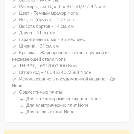
done
Размеры, см. (Д х Ш х В) - 31/31/14 None
done
Цвет - Темный мрамор None
done
Вес, кг. (брутто) - 2.27 кг. кг.
done
Высота бортов - 14 см. см.
done
Длина - 31 см. см.
done
Гарантийный срок - 36 мес. мес.
done
Ширина - 31 см. см.
done
Крышка - Жаропрочное стекло, с ручкой из
done
нержавеющей стали None
ТН ВЭД - 6912002900 None
done
Штрихкод - 4604334022583 None
done
Использование в посудомоечной машине - Да
done
None
Совместимые плиты:
done
Для стеклокерамических плит None
subdirectory_arrow_right
Для электрических плит None
subdirectory_arrow_right
Для газовых плит None
subdirectory_arrow_right