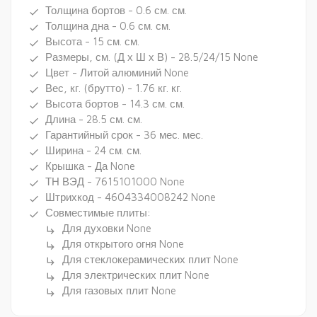
Толщина бортов - 0.6 см. см.
done
Толщина дна - 0.6 см. см.
done
Высота - 15 см. см.
done
Размеры, см. (Д х Ш х В) - 28.5/24/15 None
done
Цвет - Литой алюминий None
done
Вес, кг. (брутто) - 1.76 кг. кг.
done
Высота бортов - 14.3 см. см.
done
Длина - 28.5 см. см.
done
Гарантийный срок - 36 мес. мес.
done
Ширина - 24 см. см.
done
Крышка - Да None
done
ТН ВЭД - 7615101000 None
done
Штрихкод - 4604334008242 None
done
Совместимые плиты:
done
Для духовки None
subdirectory_arrow_right
Для открытого огня None
subdirectory_arrow_right
Для стеклокерамических плит None
subdirectory_arrow_right
Для электрических плит None
subdirectory_arrow_right
Для газовых плит None
subdirectory_arrow_right