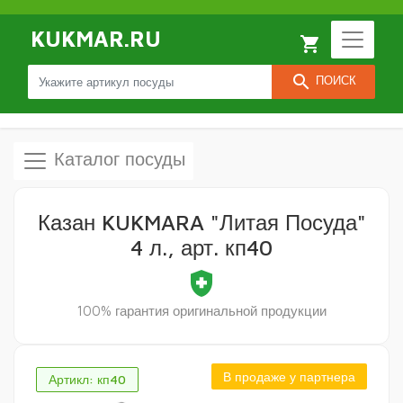
KUKMAR.RU
local_grocery_store
search
ПОИСК
Каталог посуды
Казан KUKMARA "Литая Посуда"
4 л., арт. кп40
health_and_safety
100% гарантия оригинальной продукции
В продаже у партнера
Артикл: кп40