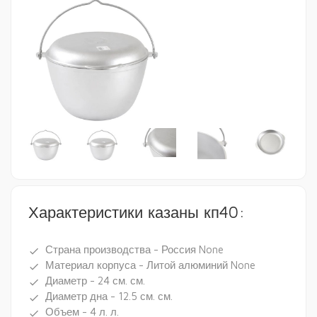
Характеристики казаны кп40:
Страна производства - Россия None
done
Материал корпуса - Литой алюминий None
done
Диаметр - 24 см. см.
done
Диаметр дна - 12.5 см. см.
done
Объем - 4 л. л.
done