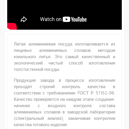
Литая алюминиевая посуда изготавливается из
пищевых алюминиевых сплавов методом
кокильного литья. Это самый качественный и
экологический чистый способ изготовления
толстостенной посуды.
Продукция завода в процессе изготовления
проходит строгий контроль качества в
соответствии с требованиями ГОСТ Р 51162-98.
Качество проверяется на каждом этапе создания:
начиная с входного контроля состава
алюминиевых сплавов в заводской лаборатории
(спектральный анализ), заканчивая контролем
качества готового изделия.