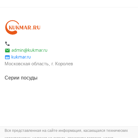
local_phone
admin@kukmar.ru
email
kukmar.ru
web
Московская область, г. Королев
Серии посуды
Вся представленная на сайте информация, касающаяся технических