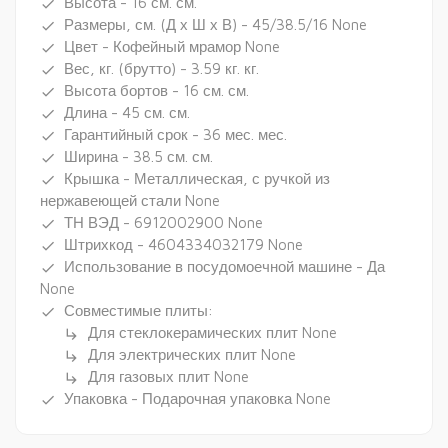
Высота - 16 см. см.
done
Размеры, см. (Д х Ш х В) - 45/38.5/16 None
done
Цвет - Кофейный мрамор None
done
Вес, кг. (брутто) - 3.59 кг. кг.
done
Высота бортов - 16 см. см.
done
Длина - 45 см. см.
done
Гарантийный срок - 36 мес. мес.
done
Ширина - 38.5 см. см.
done
Крышка - Металлическая, с ручкой из
done
нержавеющей стали None
ТН ВЭД - 6912002900 None
done
Штрихкод - 4604334032179 None
done
Использование в посудомоечной машине - Да
done
None
Совместимые плиты:
done
Для стеклокерамических плит None
subdirectory_arrow_right
Для электрических плит None
subdirectory_arrow_right
Для газовых плит None
subdirectory_arrow_right
Упаковка - Подарочная упаковка None
done