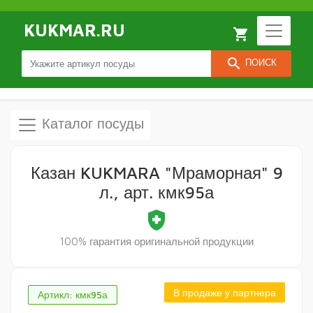
KUKMAR.RU
local_grocery_store
search
ПОИСК
Каталог посуды
Казан KUKMARA "Мраморная" 9
л., арт. кмк95а
health_and_safety
100% гарантия оригинальной продукции
В продаже у партнера
Артикл: кмк95а