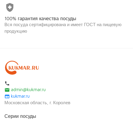
health_and_safety
100% гарантия качества посуды
Вся посуда сертифицирована и имеет ГОСТ на пищевую
продукцию
local_phone
admin@kukmar.ru
email
kukmar.ru
web
Московская область, г. Королев
Серии посуды