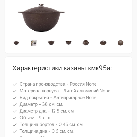
Характеристики казаны кмк95а:
Страна производства - Россия None
done
Материал корпуса - Литой алюминий None
done
Вид покрытия - Антипригарное None
done
Диаметр - 38 см. см.
done
Диаметр дна - 12.5 см. см.
done
Объем - 9 л. л.
done
Толщина бортов - 0.45 см. см.
done
Толщина дна - 0.6 см. см.
done