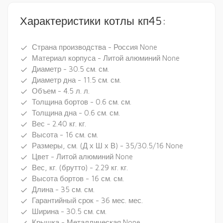
Характеристики котлы кп45:
Страна производства - Россия None
done
Материал корпуса - Литой алюминий None
done
Диаметр - 30.5 см. см.
done
Диаметр дна - 11.5 см. см.
done
Объем - 4.5 л. л.
done
Толщина бортов - 0.6 см. см.
done
Толщина дна - 0.6 см. см.
done
Вес - 2.40 кг. кг.
done
Высота - 16 см. см.
done
Размеры, см. (Д х Ш х В) - 35/30.5/16 None
done
Цвет - Литой алюминий None
done
Вес, кг. (брутто) - 2.29 кг. кг.
done
Высота бортов - 16 см. см.
done
Длина - 35 см. см.
done
Гарантийный срок - 36 мес. мес.
done
Ширина - 30.5 см. см.
done
Крышка - Металлическая None