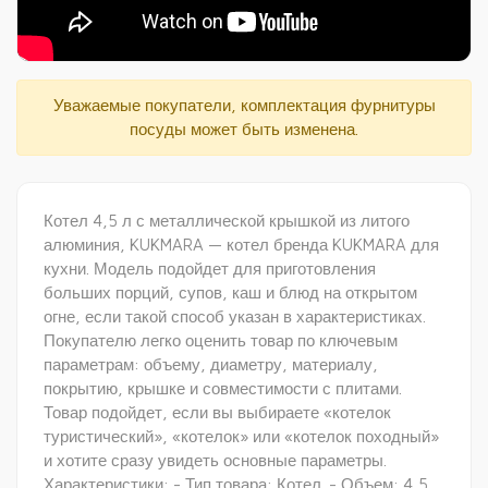
Видеообзор котлы кп45
Уважаемые покупатели, комплектация фурнитуры
посуды может быть изменена.
Котел 4,5 л с металлической крышкой из литого
алюминия, KUKMARA — котел бренда KUKMARA для
кухни. Модель подойдет для приготовления
больших порций, супов, каш и блюд на открытом
огне, если такой способ указан в характеристиках.
Покупателю легко оценить товар по ключевым
параметрам: объему, диаметру, материалу,
покрытию, крышке и совместимости с плитами.
Товар подойдет, если вы выбираете «котелок
туристический», «котелок» или «котелок походный»
и хотите сразу увидеть основные параметры.
Характеристики: - Тип товара: Котел. - Объем: 4,5