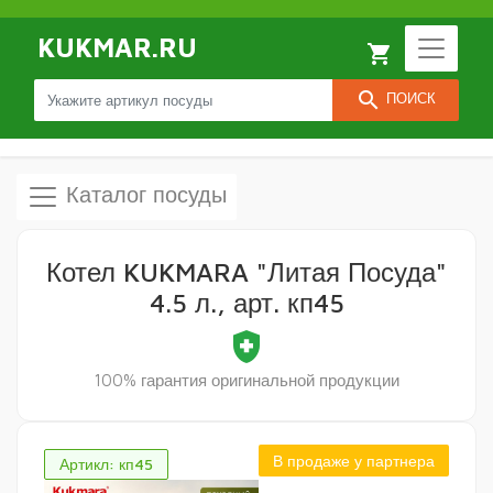
KUKMAR.RU
local_grocery_store
search
ПОИСК
Каталог посуды
Котел KUKMARA "Литая Посуда"
4.5 л., арт. кп45
health_and_safety
100% гарантия оригинальной продукции
В продаже у партнера
Артикл: кп45