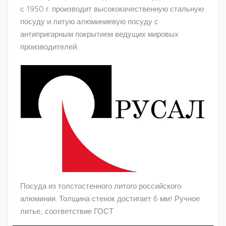
с 1950 г. производит высококачественную стальную
посуду и литую алюминиевую посуду с
антипригарным покрытием ведущих мировых
производителей.
Посуда из толстостенного литого российского
алюминия. Толщина стенок достигает 6 мм! Ручное
литье, соответствие ГОСТ