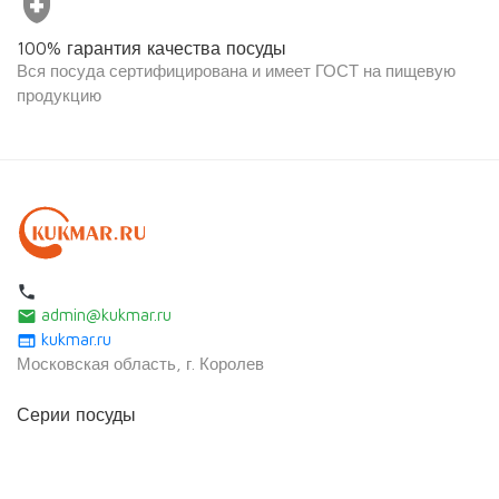
health_and_safety
100% гарантия качества посуды
Вся посуда сертифицирована и имеет ГОСТ на пищевую
продукцию
local_phone
admin@kukmar.ru
email
kukmar.ru
web
Московская область, г. Королев
Серии посуды