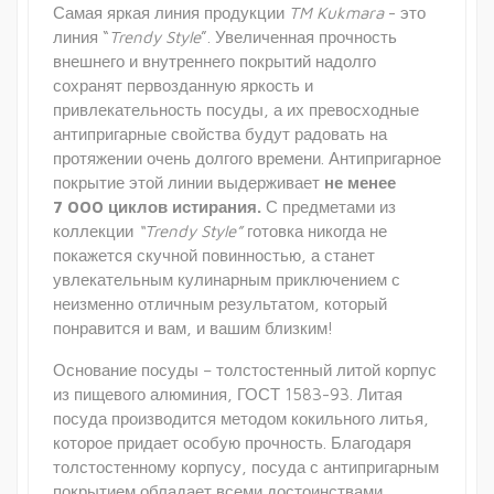
Самая яркая линия продукции
TM Kukmara
- это
линия “
Trendy Style
”. Увеличенная прочность
внешнего и внутреннего покрытий надолго
сохранят первозданную яркость и
привлекательность посуды, а их превосходные
антипригарные свойства будут радовать на
протяжении очень долгого времени. Антипригарное
покрытие этой линии выдерживает
не менее
7 000 циклов истирания.
С предметами из
коллекции
“Trendy Style”
готовка никогда не
покажется скучной повинностью, а станет
увлекательным кулинарным приключением с
неизменно отличным результатом, который
понравится и вам, и вашим близким!
Основание посуды – толстостенный литой корпус
из пищевого алюминия, ГОСТ 1583-93. Литая
посуда производится методом кокильного литья,
которое придает особую прочность. Благодаря
толстостенному корпусу, посуда с антипригарным
покрытием обладает всеми достоинствами