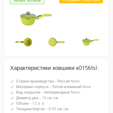
Артикл: к0156tsl
Характеристики ковшики к0156tsl:
Страна производства - Россия None
done
Материал корпуса - Литой алюминий None
done
Вид покрытия - Антипригарное None
done
Диаметр дна - 13 см. см.
done
Объем - 1.5 л. л.
done
Толщина бортов - 0.45 см. см.
done