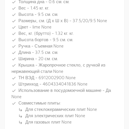
Толщина дна - 0.6 см. см.
done
Вес - 1.45 кг. кг.
done
Высота - 9.5 см. см.
done
Размеры, см. (Д х Ш х В) - 37.5/20/9.5 None
done
Цвет - lime None
done
Вес, кг. (брутто) - 1.32 кг. кг.
done
Высота бортов - 9.5 см. см.
done
Ручка - Съемная None
done
Длина - 37.5 см. см.
done
Ширина - 20 см. см.
done
Крышка - Жаропрочное стекло, с ручкой из
done
нержавеющей стали None
ТН ВЭД - 6912002900 None
done
Штрихкод - 4604334041836 None
done
Использование в посудомоечной машине - Да
done
None
Совместимые плиты:
done
Для стеклокерамических плит None
subdirectory_arrow_right
Для электрических плит None
subdirectory_arrow_right
Для газовых плит None
subdirectory_arrow_right