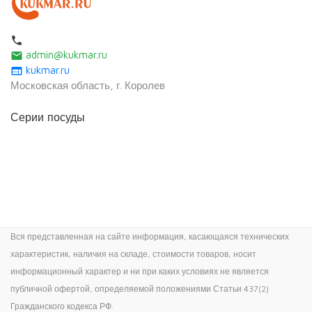
local_phone
admin@kukmar.ru
email
kukmar.ru
web
Московская область, г. Королев
Серии посуды
Вся представленная на сайте информация, касающаяся технических
характеристик, наличия на складе, стоимости товаров, носит
информационный характер и ни при каких условиях не является
публичной офертой, определяемой положениями Статьи 437(2)
Гражданского кодекса РФ.