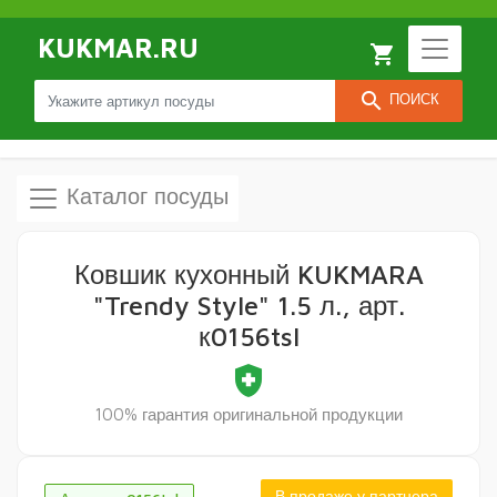
KUKMAR.RU
local_grocery_store
search
ПОИСК
Каталог посуды
Ковшик кухонный KUKMARA
"Trendy Style" 1.5 л., арт.
к0156tsl
health_and_safety
100% гарантия оригинальной продукции
В продаже у партнера