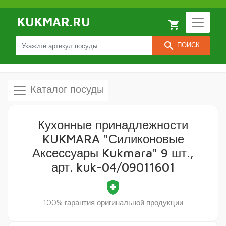
KUKMAR.RU
local_grocery_store
search
ПОИСК
Каталог посуды
Кухонные принадлежности
KUKMARA "Силиконовые
Аксессуары Kukmara" 9 шт.,
арт. kuk-04/09011601
health_and_safety
100% гарантия оригинальной продукции