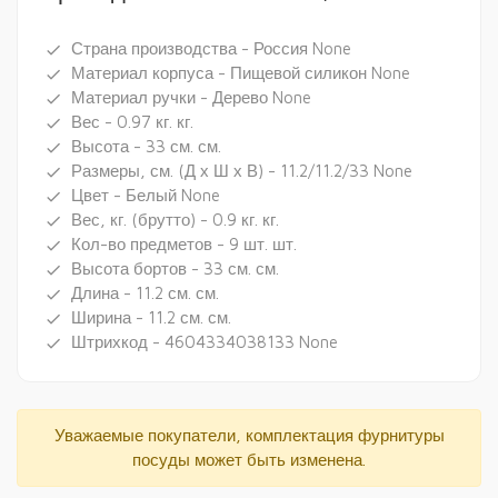
Страна производства - Россия None
done
Материал корпуса - Пищевой силикон None
done
Материал ручки - Дерево None
done
Вес - 0.97 кг. кг.
done
Высота - 33 см. см.
done
Размеры, см. (Д х Ш х В) - 11.2/11.2/33 None
done
Цвет - Белый None
done
Вес, кг. (брутто) - 0.9 кг. кг.
done
Кол-во предметов - 9 шт. шт.
done
Высота бортов - 33 см. см.
done
Длина - 11.2 см. см.
done
Ширина - 11.2 см. см.
done
Штрихкод - 4604334038133 None
done
Уважаемые покупатели, комплектация фурнитуры
посуды может быть изменена.