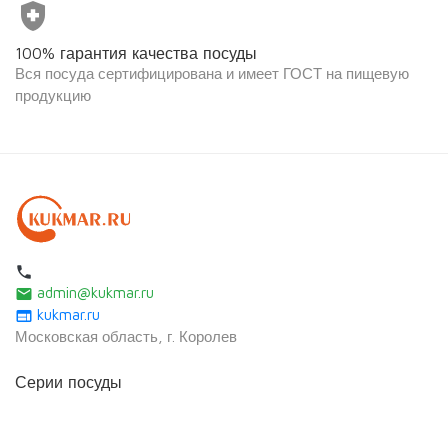
health_and_safety
100% гарантия качества посуды
Вся посуда сертифицирована и имеет ГОСТ на пищевую
продукцию
local_phone
admin@kukmar.ru
email
kukmar.ru
web
Московская область, г. Королев
Серии посуды