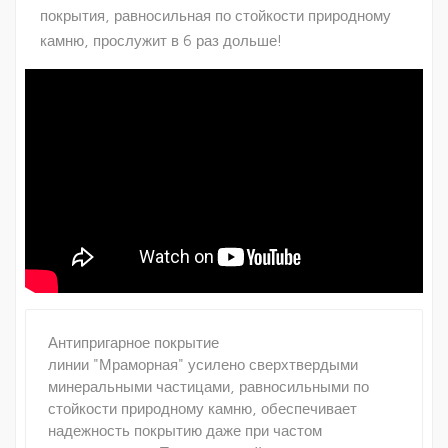
покрытия, равносильная по стойкости природному
камню, прослужит в 6 раз дольше!
Антипригарное покрытие
линии "Мраморная" усилено сверхтвердыми
минеральными частицами, равносильными по
стойкости природному камню, обеспечивает
надежность покрытию даже при частом