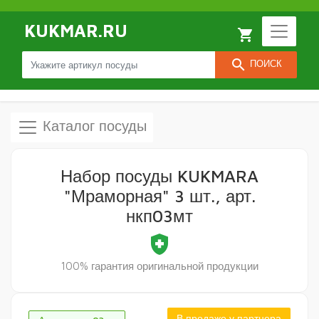
KUKMAR.RU
local_grocery_store
search
ПОИСК
Каталог посуды
Набор посуды KUKMARA
"Мраморная" 3 шт., арт.
нкп03мт
health_and_safety
100% гарантия оригинальной продукции
В продаже у партнера