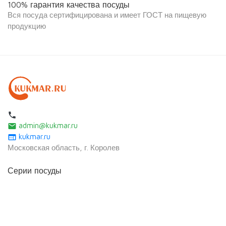
100% гарантия качества посуды
Вся посуда сертифицирована и имеет ГОСТ на пищевую
продукцию
local_phone
admin@kukmar.ru
email
kukmar.ru
web
Московская область, г. Королев
Серии посуды