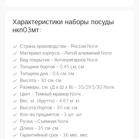
Характеристики наборы посуды
нкп03мт:
Страна производства - Россия None
done
Материал корпуса - Литой алюминий None
done
Вид покрытия - Антипригарное None
done
Толщина бортов - 0.45 см. см.
done
Толщина дна - 0.6 см. см.
done
Высота - 30 см. см.
done
Размеры, см. (Д х Ш х В) - 35/29.5/30 None
done
Цвет - Темный мрамор None
done
Вес, кг. (брутто) - 4.87 кг. кг.
done
Высота бортов - 30 см. см.
done
Кол-во предметов - 3 шт. шт.
done
Ручка - Съемная None
done
Длина - 35 см. см.
done
Гарантийный срок - 36 мес. мес.
done