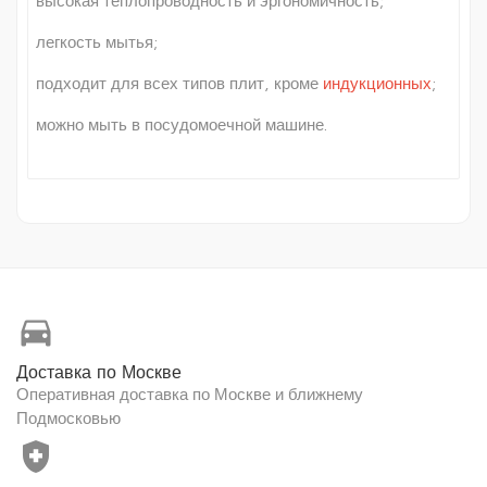
высокая теплопроводность и эргономичность;
легкость мытья;
подходит для всех типов плит, кроме
индукционных
;
можно мыть в посудомоечной машине.
directions_car
Доставка по Москве
Оперативная доставка по Москве и ближнему
Подмосковью
health_and_safety