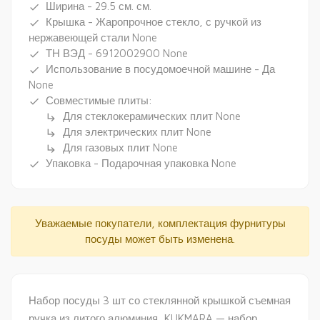
Ширина - 29.5 см. см.
done
Крышка - Жаропрочное стекло, с ручкой из
done
нержавеющей стали None
ТН ВЭД - 6912002900 None
done
Использование в посудомоечной машине - Да
done
None
Совместимые плиты:
done
Для стеклокерамических плит None
subdirectory_arrow_right
Для электрических плит None
subdirectory_arrow_right
Для газовых плит None
subdirectory_arrow_right
Упаковка - Подарочная упаковка None
done
Уважаемые покупатели, комплектация фурнитуры
посуды может быть изменена.
Набор посуды 3 шт со стеклянной крышкой съемная
ручка из литого алюминия, KUKMARA — набор