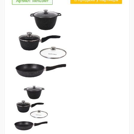
Артикл: нкп03мт