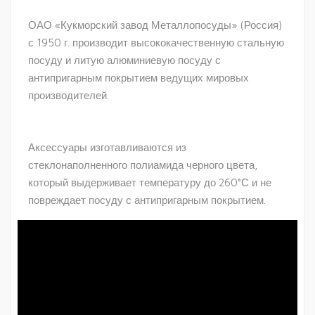
ОАО «Кукморский завод Металлопосуды» (Россия)
с 1950 г. производит высококачественную стальную
посуду и литую алюминиевую посуду с
антипригарным покрытием ведущих мировых
производителей.
Аксессуары изготавливаются из
стеклонаполненного полиамида черного цвета,
который выдерживает температуру до 260°С и не
повреждает посуду с антипригарным покрытием.