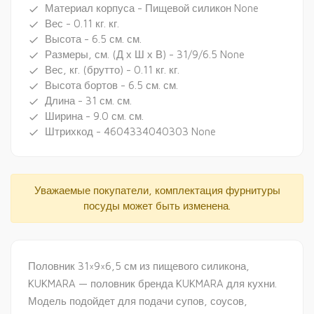
Материал корпуса - Пищевой силикон None
done
Вес - 0.11 кг. кг.
done
Высота - 6.5 см. см.
done
Размеры, см. (Д х Ш х В) - 31/9/6.5 None
done
Вес, кг. (брутто) - 0.11 кг. кг.
done
Высота бортов - 6.5 см. см.
done
Длина - 31 см. см.
done
Ширина - 9.0 см. см.
done
Штрихкод - 4604334040303 None
done
Уважаемые покупатели, комплектация фурнитуры
посуды может быть изменена.
Половник 31×9×6,5 см из пищевого силикона,
KUKMARA — половник бренда KUKMARA для кухни.
Модель подойдет для подачи супов, соусов,