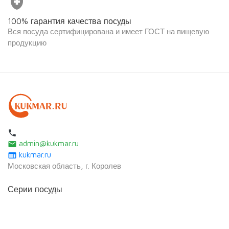
health_and_safety
100% гарантия качества посуды
Вся посуда сертифицирована и имеет ГОСТ на пищевую
продукцию
local_phone
admin@kukmar.ru
email
kukmar.ru
web
Московская область, г. Королев
Серии посуды