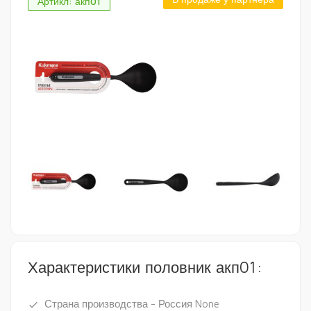
Артикл: акп01
Характеристики половник акп01:
Страна производства - Россия None
done