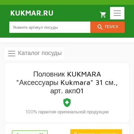
KUKMAR.RU
local_grocery_store
search
ПОИСК
Каталог посуды
Половник KUKMARA
"Аксессуары Kukmara" 31 см.,
арт. акп01
health_and_safety
100% гарантия оригинальной продукции
В продаже у партнера