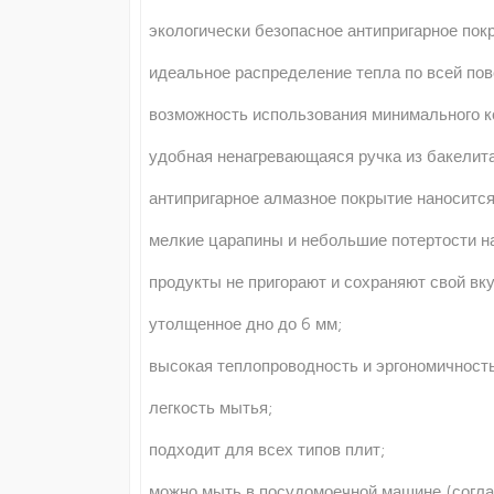
экологически безопасное антипригарное пок
идеальное распределение тепла по всей пов
возможность использования минимального к
удобная ненагревающаяся ручка из бакелита
антипригарное алмазное покрытие наносится
мелкие царапины и небольшие потертости на
продукты не пригорают и сохраняют свой вку
утолщенное дно до 6 мм;
высокая теплопроводность и эргономичность
легкость мытья;
подходит для всех типов плит;
можно мыть в посудомоечной машине (соглас