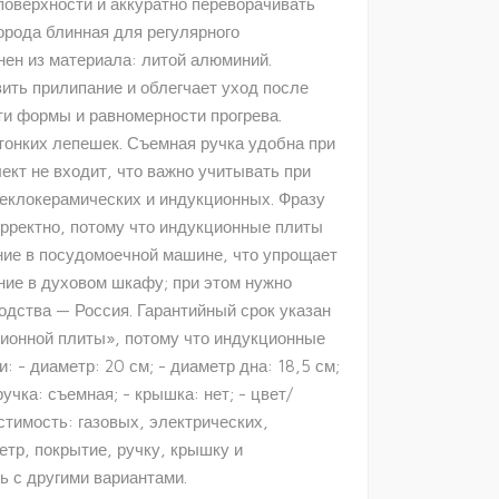
поверхности и аккуратно переворачивать
орода блинная для регулярного
нен из материала: литой алюминий.
зить прилипание и облегчает уход после
ти формы и равномерности прогрева.
тонких лепешек. Съемная ручка удобна при
ект не входит, что важно учитывать при
теклокерамических и индукционных. Фразу
рректно, потому что индукционные плиты
ние в посудомоечной машине, что упрощает
ние в духовом шкафу; при этом нужно
одства — Россия. Гарантийный срок указан
ционной плиты», потому что индукционные
- диаметр: 20 см; - диаметр дна: 18,5 см;
учка: съемная; - крышка: нет; - цвет/
местимость: газовых, электрических,
тр, покрытие, ручку, крышку и
ь с другими вариантами.