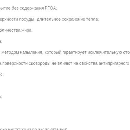
рытие без содержания PFOA;
ерхности посуды, длительное сохранение тепла;
оличества жира;
;
 методом напыления, который гарантирует исключительную сто
 поверхности сковороды не влияют на свойства антипригарного
с;
;
но инструкции по эксплуатации).