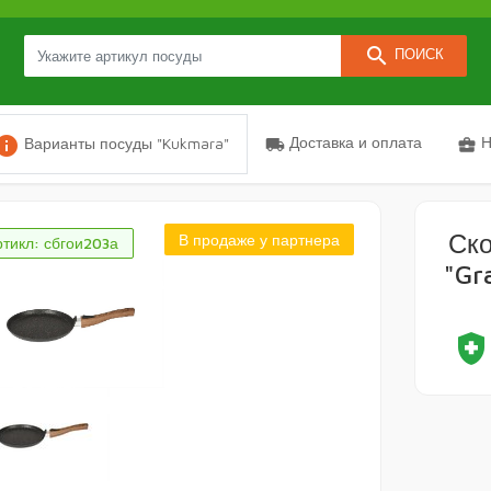
search
ПОИСК
nfo
Доставка и оплата
Н
Варианты посуды "Kukmara"
local_shipping
business_center
Ск
В продаже у партнера
тикл: сбгои203а
"Gr
health_and_safet