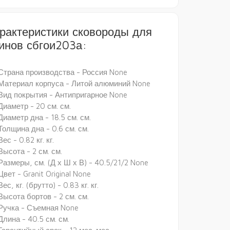
рактеристики сковороды для
инов сбгои203а:
Страна производства - Россия None
Материал корпуса - Литой алюминий None
Вид покрытия - Антипригарное None
Диаметр - 20 см. см.
Диаметр дна - 18.5 см. см.
Толщина дна - 0.6 см. см.
Вес - 0.82 кг. кг.
Высота - 2 см. см.
Размеры, см. (Д х Ш х В) - 40.5/21/2 None
Цвет - Granit Original None
Вес, кг. (брутто) - 0.83 кг. кг.
Высота бортов - 2 см. см.
Ручка - Съемная None
Длина - 40.5 см. см.