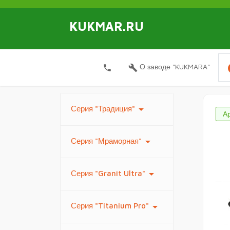
KUKMAR.RU
i
О заводе "KUKMARA"
local_phone
build
arrow_drop_down
Серия "Традиция"
Ар
arrow_drop_down
Серия "Мраморная"
arrow_drop_down
Серия "Granit Ultra"
arrow_drop_down
Серия "Titanium Pro"