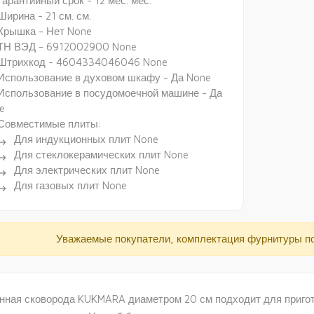
Гарантийный срок - 12 мес. мес.
Ширина - 21 см. см.
Крышка - Нет None
ТН ВЭД - 6912002900 None
Штрихкод - 4604334046046 None
Использование в духовом шкафу - Да None
Использование в посудомоечной машине - Да
e
Совместимые плиты:
Для индукционных плит None
ectory_arrow_right
Для стеклокерамических плит None
ectory_arrow_right
Для электрических плит None
ectory_arrow_right
Для газовых плит None
ectory_arrow_right
Уважаемые покупатели, комплектация фурнитуры п
нная сковорода KUKMARA диаметром 20 см подходит для пригот