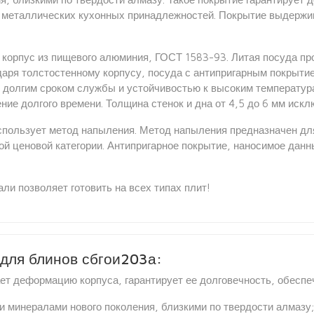
х металлических кухонных принадлежностей. Покрытие выдерж
корпус из пищевого алюминия, ГОСТ 1583-93. Литая посуда пр
даря толстостенному корпусу, посуда с антипригарным покрыт
: долгим сроком службы и устойчивостью к высоким температу
ение долгого времени. Толщина стенок и дна от 4,5 до 6 мм ис
использует метод напыления. Метод напыления предназначен дл
й ценовой категории. Антипригарное покрытие, наносимое дан
ли позволяет готовить на всех типах плит!
для блинов сбгои203а:
ет деформацию корпуса, гарантирует ее долговечность, обесп
 минералами нового поколения, близкими по твердости алмазу;