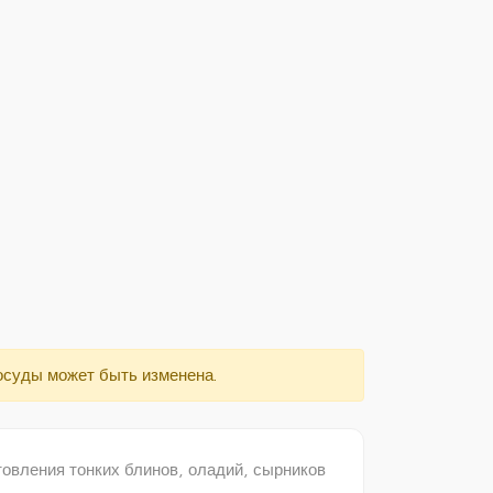
осуды может быть изменена.
овления тонких блинов, оладий, сырников