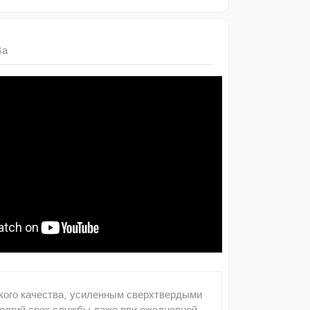
3а
ского качества, усиленным сверхтвердыми
долгий срок службы даже при ежедневной