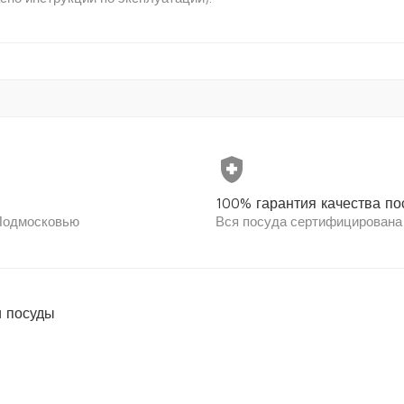
health_and_safety
100% гарантия качества по
 Подмосковью
Вся посуда сертифицирована
 посуды