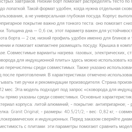
ыстрых завтраков. Низкий борт помогает распределять тесто по 
до лопаткой. Такой формат удобен, когда нужна отдельная сков
ользования, а не универсальная глубокая посуда. Корпус выпол
ипригарное покрытие важно для тонкого теста: оно помогает сни
ки. Толщина дна — 0,6 см, этот параметр важен для устойчивос
ота борта — 2 см; низкий профиль удобен именно для блинов и 
нении и помогает компактнее размещать посуду. Крышка в компл
азе. Совместимые варианты нагрева: газовых, электрических, с
оворода для индукционной плиты» здесь можно использовать ко
мо перечислены среди совместимых. Также указано использова
д после приготовления. В характеристиках отмечено использова
тывать тип ручки и рекомендации производителя. Страна произв
 12 мес. Эта модель подходит под запрос «сковорода для индук
ты прямо указаны среди совместимых. Основные характеристики: 
атериал корпуса: литой алюминий; - покрытие: антипригарное; - р
лка: Granit Original; - размеры: 40.5/21/2; - вес: 0,82 кг; - сов
клокерамических и индукционных. Перед заказом сверяйте диаме
местимость с плитами: эти параметры помогают сравнить модел