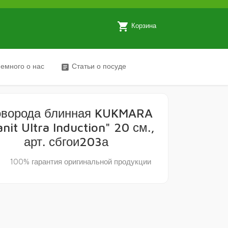
local_grocery_store
Корзина
емного о нас
Статьи о посуде
article
оворода блинная KUKMARA
anit Ultra Induction" 20 см.,
арт. сбгои203а
y
100% гарантия оригинальной продукции