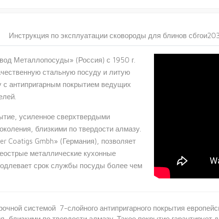
Инструкция по эксплуатации сковороды для блинов сбгои20
од Металлопосуды» (Россия) с 1950 г.
ачественную стальную посуду и литую
 с антипригарным покрытием ведущих
елей.
ытие, усиленное сверхтвердыми
околения, близкими по твердости алмазу.
er Coatigs Gmbh» (Германия), позволяет
неострые металлические кухонные
родлевает срок службы посуды более чем
апрочной системой 7-слойного антипригарного покрытия европей
, близкими по твердости алмазу. Такое покрытие гарантирует 