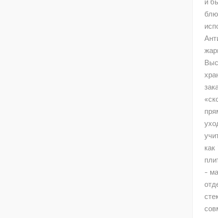
и б
блю
исп
Ант
жар
Выс
хра
зак
«ск
пря
ухо
учи
как
пли
- м
отде
сте
сов