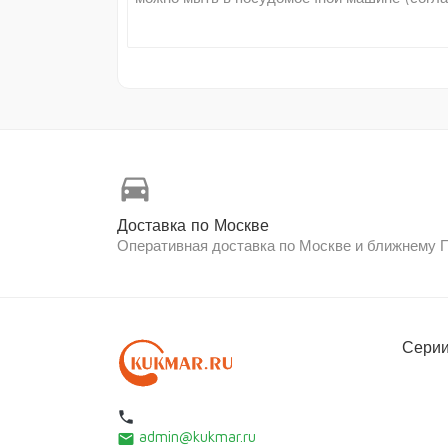
directions_car
Доставка по Москве
Оперативная доставка по Москве и ближнему
Серии
local_phone
admin@kukmar.ru
email