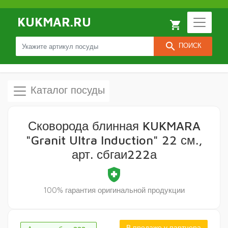
KUKMAR.RU
local_grocery_store
search
ПОИСК
Каталог посуды
Сковорода блинная KUKMARA
"Granit Ultra Induction" 22 см.,
арт. сбгаи222а
health_and_safety
100% гарантия оригинальной продукции
В продаже у партнера