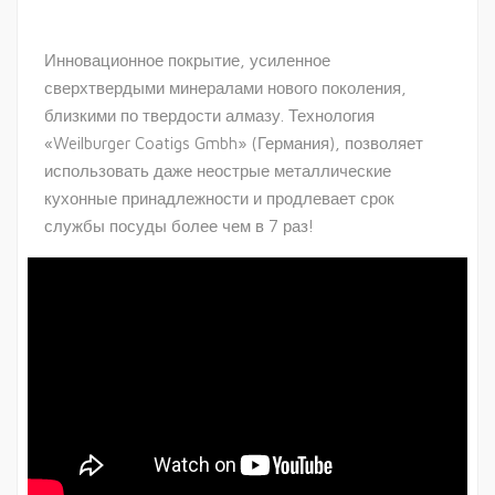
Инновационное покрытие, усиленное
сверхтвердыми минералами нового поколения,
близкими по твердости алмазу. Технология
«Weilburger Coatigs Gmbh» (Германия), позволяет
использовать даже неострые металлические
кухонные принадлежности и продлевает срок
службы посуды более чем в 7 раз!