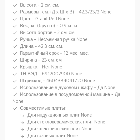
Высота - 2 см. см.
done
Размеры, см. (Д х Ш х В) - 42.3/23/2 None
done
Цвет - Granit Red None
done
Вес, кг. (брутто) - 0.9 кг. кг.
done
Высота бортов - 2 см. см.
done
Ручка - Несъемная ручка None
done
Длина - 42.3 см. см.
done
Гарантийный срок - 12 мес. мес.
done
Ширина - 23 см. см.
done
Крышка - Нет None
done
ТН ВЭД - 6912002900 None
done
Штрихкод - 4604334041720 None
done
Использование в духовом шкафу - Да None
done
Использование в посудомоечной машине - Да
done
None
Совместимые плиты:
done
Для индукционных плит None
subdirectory_arrow_right
Для стеклокерамических плит None
subdirectory_arrow_right
Для электрических плит None
subdirectory_arrow_right
Для газовых плит None
subdirectory_arrow_right