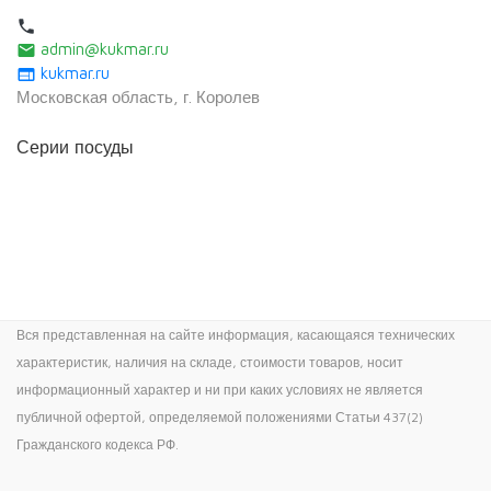
local_phone
admin@kukmar.ru
email
kukmar.ru
web
Московская область, г. Королев
Серии посуды
Вся представленная на сайте информация, касающаяся технических
характеристик, наличия на складе, стоимости товаров, носит
информационный характер и ни при каких условиях не является
публичной офертой, определяемой положениями Статьи 437(2)
Гражданского кодекса РФ.