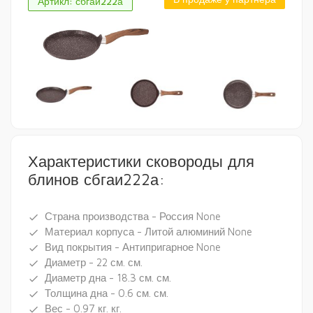
Артикл: сбгаи222а
Характеристики сковороды для
блинов сбгаи222а:
Страна производства - Россия None
done
Материал корпуса - Литой алюминий None
done
Вид покрытия - Антипригарное None
done
Диаметр - 22 см. см.
done
Диаметр дна - 18.3 см. см.
done
Толщина дна - 0.6 см. см.
done
Вес - 0.97 кг. кг.
done