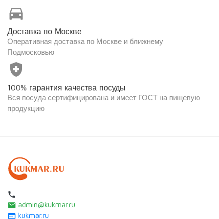
directions_car
Доставка по Москве
Оперативная доставка по Москве и ближнему
Подмосковью
health_and_safety
100% гарантия качества посуды
Вся посуда сертифицирована и имеет ГОСТ на пищевую
продукцию
local_phone
admin@kukmar.ru
email
kukmar.ru
web