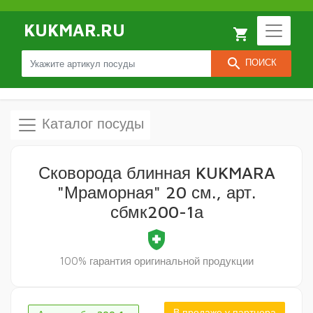
KUKMAR.RU
local_grocery_store
search
ПОИСК
Каталог посуды
Сковорода блинная KUKMARA
"Мраморная" 20 см., арт.
сбмк200-1а
health_and_safety
100% гарантия оригинальной продукции
В продаже у партнера