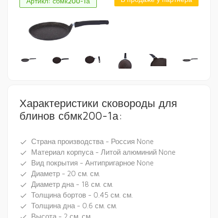
Артикл: сбмк200-1а
Характеристики сковороды для
блинов сбмк200-1а:
Страна производства - Россия None
done
Материал корпуса - Литой алюминий None
done
Вид покрытия - Антипригарное None
done
Диаметр - 20 см. см.
done
Диаметр дна - 18 см. см.
done
Толщина бортов - 0.45 см. см.
done
Толщина дна - 0.6 см. см.
done
Высота - 2 см. см.
done