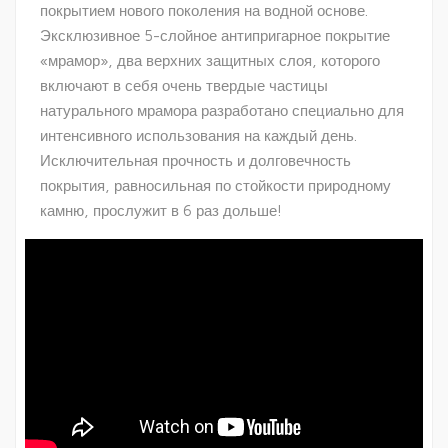
покрытием нового поколения на водной основе.
Эксклюзивное 5-слойное антипригарное покрытие
«мрамор», два верхних защитных слоя, которого
включают в себя очень твердые частицы
натурального мрамора разработано специально для
интенсивного использования на каждый день.
Исключительная прочность и долговечность
покрытия, равносильная по стойкости природному
камню, прослужит в 6 раз дольше!