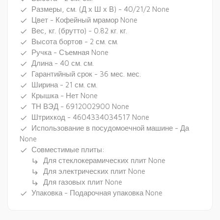
Размеры, см. (Д х Ш х В) - 40/21/2 None
done
Цвет - Кофейный мрамор None
done
Вес, кг. (брутто) - 0.82 кг. кг.
done
Высота бортов - 2 см. см.
done
Ручка - Съемная None
done
Длина - 40 см. см.
done
Гарантийный срок - 36 мес. мес.
done
Ширина - 21 см. см.
done
Крышка - Нет None
done
ТН ВЭД - 6912002900 None
done
Штрихкод - 4604334034517 None
done
Использование в посудомоечной машине - Да
done
None
Совместимые плиты:
done
Для стеклокерамических плит None
subdirectory_arrow_right
Для электрических плит None
subdirectory_arrow_right
Для газовых плит None
subdirectory_arrow_right
Упаковка - Подарочная упаковка None
done