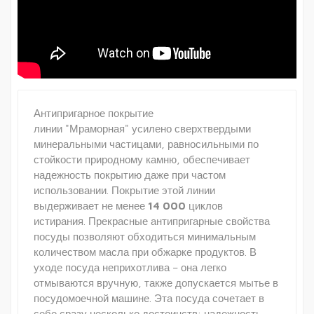
Антипригарное покрытие
линии "Мраморная" усилено сверхтвердыми
минеральными частицами, равносильными по
стойкости природному камню, обеспечивает
надежность покрытию даже при частом
использовании. Покрытие этой линии
выдерживает не менее
14 000
циклов
истирания. Прекрасные антипригарные свойства
посуды позволяют обходиться минимальным
количеством масла при обжарке продуктов. В
уходе посуда неприхотлива – она легко
отмываются вручную, также допускается мытье в
посудомоечной машине. Эта посуда сочетает в
себе сразу несколько достоинств: надежность,