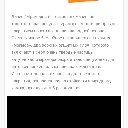
Линия "Мраморная" - литая алюминиевая
толстостенная посуда с мраморным антипригарным
покрытием нового поколения на водной основе.
Эксклюзивное 5-слойное антипригарное покрытие
«мрамор», два верхних защитных слоя, которого
включают в себя очень твердые частицы
натурального мрамора разработано специально для
интенсивного использования на каждый день.
Исключительная прочность и долговечность
покрытия, равносильная по стойкости природному
камню, прослужит в 6 раз дольше!