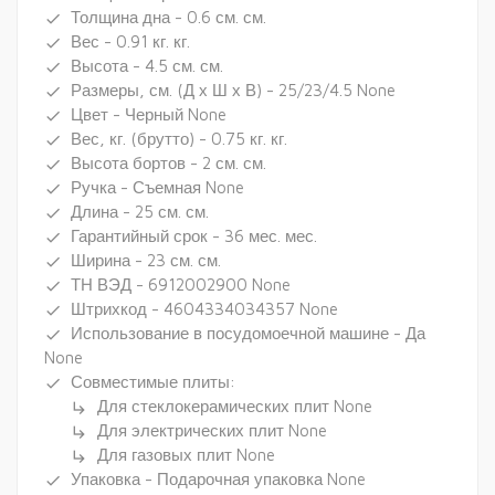
Толщина дна - 0.6 см. см.
done
Вес - 0.91 кг. кг.
done
Высота - 4.5 см. см.
done
Размеры, см. (Д х Ш х В) - 25/23/4.5 None
done
Цвет - Черный None
done
Вес, кг. (брутто) - 0.75 кг. кг.
done
Высота бортов - 2 см. см.
done
Ручка - Съемная None
done
Длина - 25 см. см.
done
Гарантийный срок - 36 мес. мес.
done
Ширина - 23 см. см.
done
ТН ВЭД - 6912002900 None
done
Штрихкод - 4604334034357 None
done
Использование в посудомоечной машине - Да
done
None
Совместимые плиты:
done
Для стеклокерамических плит None
subdirectory_arrow_right
Для электрических плит None
subdirectory_arrow_right
Для газовых плит None
subdirectory_arrow_right
Упаковка - Подарочная упаковка None
done