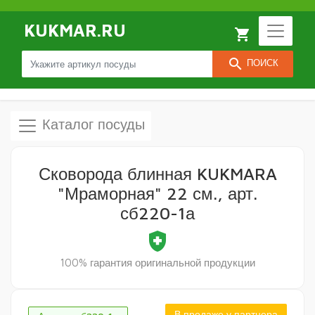
KUKMAR.RU
local_grocery_store
search
ПОИСК
Каталог посуды
Сковорода блинная KUKMARA
"Мраморная" 22 см., арт.
сб220-1а
health_and_safety
100% гарантия оригинальной продукции
В продаже у партнера