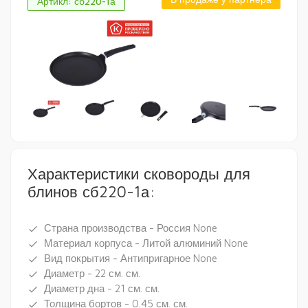
Артикл: сб220-1а
Характеристики сковороды для
блинов сб220-1а:
Страна производства - Россия None
done
Материал корпуса - Литой алюминий None
done
Вид покрытия - Антипригарное None
done
Диаметр - 22 см. см.
done
Диаметр дна - 21 см. см.
done
Толщина бортов - 0.45 см. см.
done