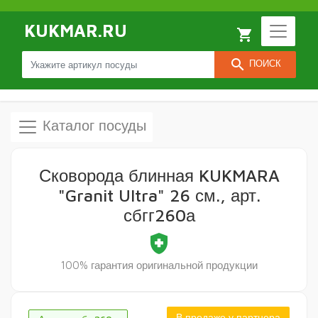
KUKMAR.RU
local_grocery_store
search
ПОИСК
Каталог посуды
Сковорода блинная KUKMARA
"Granit Ultra" 26 см., арт.
сбгг260а
health_and_safety
100% гарантия оригинальной продукции
В продаже у партнера