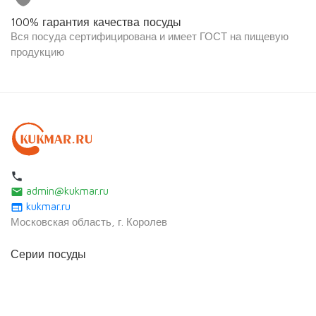
100% гарантия качества посуды
Вся посуда сертифицирована и имеет ГОСТ на пищевую
продукцию
local_phone
admin@kukmar.ru
email
kukmar.ru
web
Московская область, г. Королев
Серии посуды