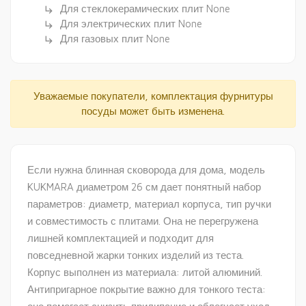
Для стеклокерамических плит None
subdirectory_arrow_right
Для электрических плит None
subdirectory_arrow_right
Для газовых плит None
subdirectory_arrow_right
Уважаемые покупатели, комплектация фурнитуры
посуды может быть изменена.
Если нужна блинная сковорода для дома, модель
KUKMARA диаметром 26 см дает понятный набор
параметров: диаметр, материал корпуса, тип ручки
и совместимость с плитами. Она не перегружена
лишней комплектацией и подходит для
повседневной жарки тонких изделий из теста.
Корпус выполнен из материала: литой алюминий.
Антипригарное покрытие важно для тонкого теста: