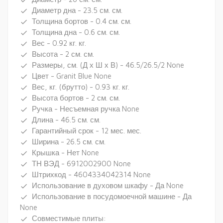
done
Диаметр дна - 23.5 см. см.
done
Толщина бортов - 0.4 см. см.
done
Толщина дна - 0.6 см. см.
done
Вес - 0.92 кг. кг.
done
Высота - 2 см. см.
done
Размеры, см. (Д х Ш х В) - 46.5/26.5/2 None
done
Цвет - Granit Blue None
done
Вес, кг. (брутто) - 0.93 кг. кг.
done
Высота бортов - 2 см. см.
done
Ручка - Несъемная ручка None
done
Длина - 46.5 см. см.
done
Гарантийный срок - 12 мес. мес.
done
Ширина - 26.5 см. см.
done
Крышка - Нет None
done
ТН ВЭД - 6912002900 None
done
Штрихкод - 4604334042314 None
done
Использование в духовом шкафу - Да None
done
Использование в посудомоечной машине - Да
done
None
Совместимые плиты:
done