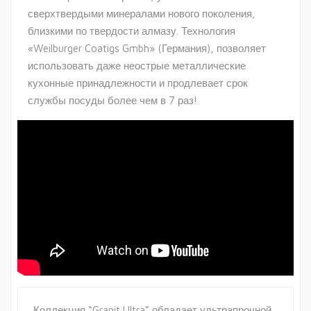
сверхтвердыми минералами нового поколения,
близкими по твердости алмазу. Технология
«Weilburger Coatigs Gmbh» (Германия), позволяет
использовать даже неострые металлические
кухонные принадлежности и продлевает срок
службы посуды более чем в 7 раз!
Коллекция “Granit Ultra” обладает ультрапрочной