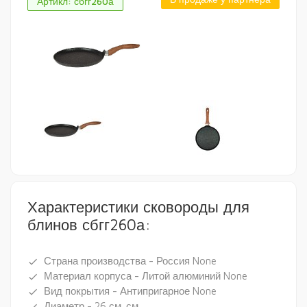
Артикл: сбгг260а
Характеристики сковороды для
блинов сбгг260а:
Страна производства - Россия None
done
Материал корпуса - Литой алюминий None
done
Вид покрытия - Антипригарное None
done
Диаметр - 26 см. см.