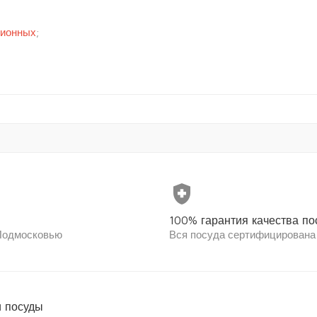
ционных
;
health_and_safety
100% гарантия качества по
 Подмосковью
Вся посуда сертифицирована
 посуды