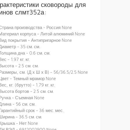
рактеристики сковороды для
инов слмт352а:
Страна производства - Россия None
Материал корпуса - Литой алюминий None
Вид покрытия - Антипригарное None
Диаметр - 35 см. см.
Толщина дна - 0.6 см. см.
Вес - 1.97 кг. кг.
Высота - 2.5 см. см.
Размеры, см. (Д х Ш х В) - 56/36.5/2.5 None
Цвет - Темный мрамор None
Вес, кг. (брутто) - 1.79 кг. кг.
Высота бортов - 2.5 см. см.
Ручка - Съемная None
Длина - 56 см. см.
Гарантийный срок - 36 мес. мес.
Ширина - 36.5 см. см.
Крышка - Нет None
ТН ВЭД - 6912002900 None