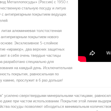
од Металлопосуды» (Россия) с 1950 г.
ачественную стальную посуду и литую
 с антипригарным покрытием ведущих
елей.
- литая алюминиевая толстостенная
 антипригарным покрытием нового
 основе. Эксклюзивное 5-слойное
тие «мрамор», два верхних защитных
чают в себя очень твердые частицы
ра разработано специально для
зования на каждый день. Исключительная
чность покрытия, равносильная по
у камню, прослужит в 6 раз дольше!
я" усилено сверхтвердыми минеральными частицами, равносил
ю даже при частом использовании. Покрытие этой линии выдер
ойства посуды позволяют обходиться минимальным количеством