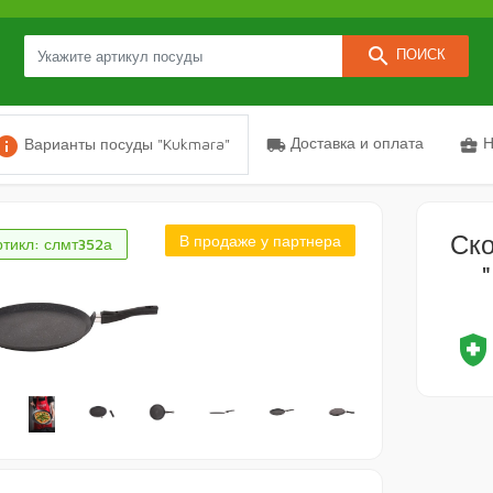
search
ПОИСК
nfo
Доставка и оплата
Н
Варианты посуды "Kukmara"
local_shipping
business_center
Ск
В продаже у партнера
тикл: слмт352а
health_and_safet