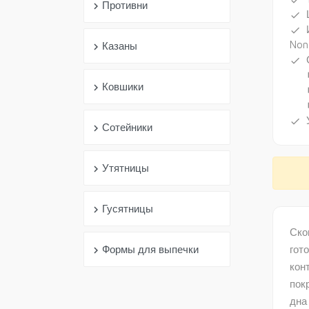
done
Противни
chevron_right
done
done
Non
Казаны
chevron_right
done
subdir
Ковшики
chevron_right
subdir
subdir
done
Сотейники
chevron_right
Утятницы
chevron_right
Гусятницы
chevron_right
Ско
гот
Формы для выпечки
chevron_right
кон
пок
дна