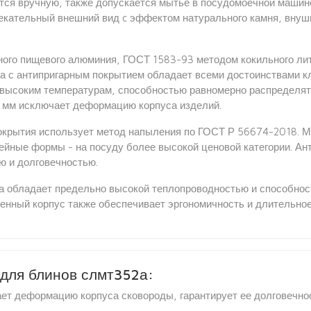
тся вручную, также допускается мытье в посудомоечной машине
лекательный внешний вид c эффектом натурального камня, вну
ного пищевого алюминия, ГОСТ 1583-93 методом кокильного лит
да с антипригарным покрытием обладает всеми достоинствами к
высоким температурам, способностью равномерно распределять 
 6 мм исключает деформацию корпуса изделий.
покрытия использует метод напыления по ГОСТ Р 56674-2018. 
ейные формы - на посуду более высокой ценовой категории. Ан
ю и долговечностью.
да обладает предельно высокой теплопроводностью и способно
тенный корпус также обеспечивает эргономичность и длительное
для блинов слмт352а:
ает деформацию корпуса сковороды, гарантирует ее долговечно