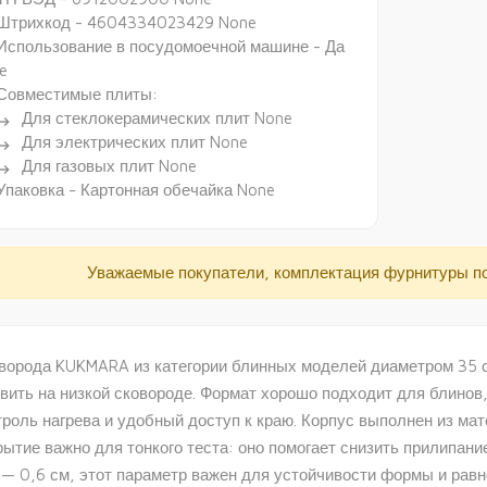
Штрихкод - 4604334023429 None
Использование в посудомоечной машине - Да
e
Совместимые плиты:
Для стеклокерамических плит None
ectory_arrow_right
Для электрических плит None
ectory_arrow_right
Для газовых плит None
ectory_arrow_right
Упаковка - Картонная обечайка None
Уважаемые покупатели, комплектация фурнитуры п
ворода KUKMARA из категории блинных моделей диаметром 35 с
овить на низкой сковороде. Формат хорошо подходит для блинов
троль нагрева и удобный доступ к краю. Корпус выполнен из ма
рытие важно для тонкого теста: оно помогает снизить прилипани
 — 0,6 см, этот параметр важен для устойчивости формы и равн