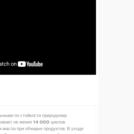
ьными по стойкости природному
живает не менее
14 000
циклов
 масла при обжарке продуктов. В уходе