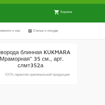
local_grocery_store
Корзина
емного о нас
Статьи о посуде
article
оворода блинная KUKMARA
"Мраморная" 35 см., арт.
слмт352а
y
100% гарантия оригинальной продукции