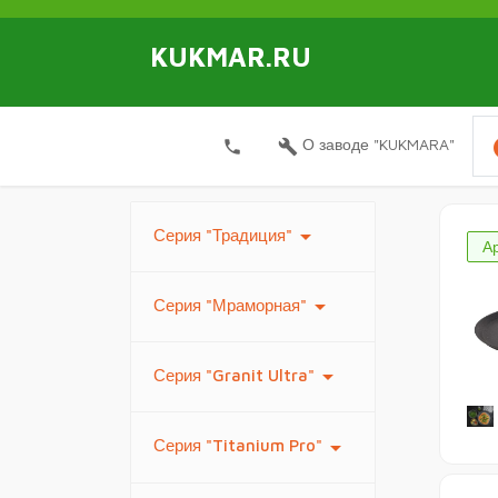
KUKMAR.RU
i
О заводе "KUKMARA"
local_phone
build
arrow_drop_down
Серия "Традиция"
Ар
arrow_drop_down
Серия "Мраморная"
arrow_drop_down
Серия "Granit Ultra"
arrow_drop_down
Серия "Titanium Pro"