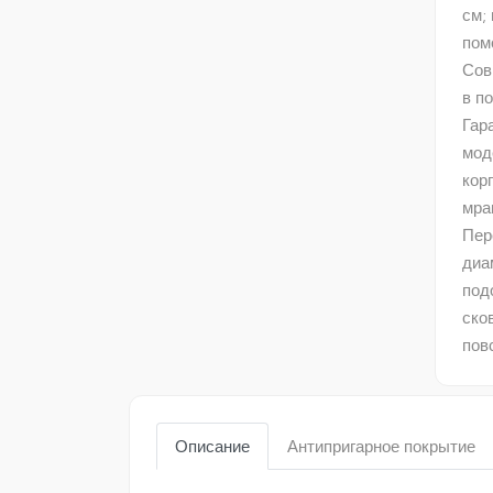
см;
пом
Сов
в п
Гар
мод
кор
мра
Пер
диа
под
ско
пов
Описание
Антипригарное покрытие