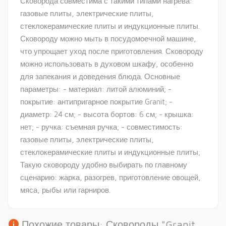
Сковорода совместима с такими типами нагрева:
газовые плиты, электрические плиты,
стеклокерамические плиты и индукционные плиты.
Сковороду можно мыть в посудомоечной машине,
что упрощает уход после приготовления. Сковороду
можно использовать в духовом шкафу, особенно
для запекания и доведения блюда. Основные
параметры: - материал: литой алюминий; -
покрытие: антипригарное покрытие Granit; -
диаметр: 24 см; - высота бортов: 6 см; - крышка:
нет; - ручка: съемная ручка; - совместимость:
газовые плиты, электрические плиты,
стеклокерамические плиты и индукционные плиты;
Такую сковороду удобно выбирать по главному
сценарию: жарка, разогрев, приготовление овощей,
мяса, рыбы или гарниров.
info
Похожие товары: Сковороды "Granit