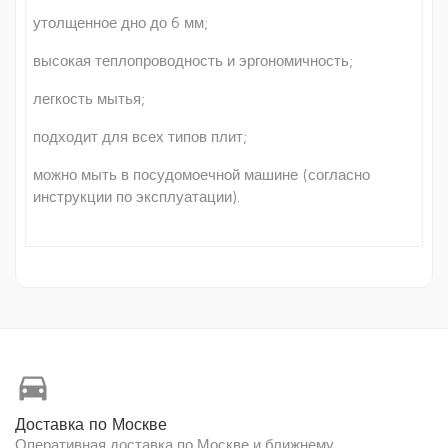
утолщенное дно до 6 мм;
высокая теплопроводность и эргономичность;
легкость мытья;
подходит для всех типов плит;
можно мыть в посудомоечной машине (согласно
инструкции по эксплуатации).
directions_car
Доставка по Москве
Оперативная доставка по Москве и ближнему