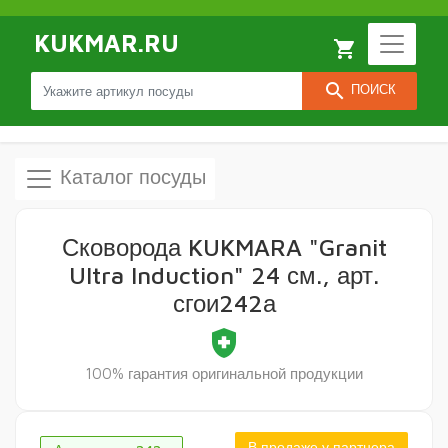
KUKMAR.RU
local_grocery_store
search
ПОИСК
Каталог посуды
Сковорода KUKMARA "Granit
Ultra Induction" 24 см., арт.
сгои242а
health_and_safety
100% гарантия оригинальной продукции
В продаже у партнера