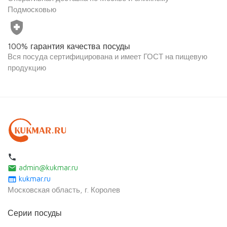
Подмосковью
health_and_safety
100% гарантия качества посуды
Вся посуда сертифицирована и имеет ГОСТ на пищевую
продукцию
local_phone
admin@kukmar.ru
email
kukmar.ru
web
Московская область, г. Королев
Серии посуды