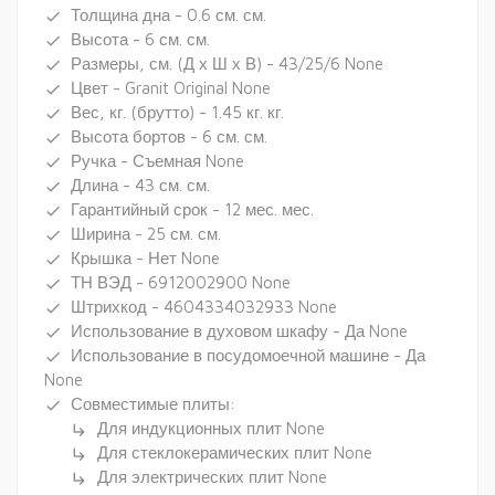
Толщина дна - 0.6 см. см.
done
Высота - 6 см. см.
done
Размеры, см. (Д х Ш х В) - 43/25/6 None
done
Цвет - Granit Original None
done
Вес, кг. (брутто) - 1.45 кг. кг.
done
Высота бортов - 6 см. см.
done
Ручка - Съемная None
done
Длина - 43 см. см.
done
Гарантийный срок - 12 мес. мес.
done
Ширина - 25 см. см.
done
Крышка - Нет None
done
ТН ВЭД - 6912002900 None
done
Штрихкод - 4604334032933 None
done
Использование в духовом шкафу - Да None
done
Использование в посудомоечной машине - Да
done
None
Совместимые плиты:
done
Для индукционных плит None
subdirectory_arrow_right
Для стеклокерамических плит None
subdirectory_arrow_right
Для электрических плит None
subdirectory_arrow_right