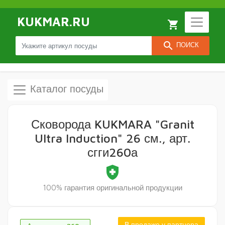
KUKMAR.RU
local_grocery_store
search
ПОИСК
Каталог посуды
Сковорода KUKMARA "Granit
Ultra Induction" 26 см., арт.
сгги260а
health_and_safety
100% гарантия оригинальной продукции
В продаже у партнера