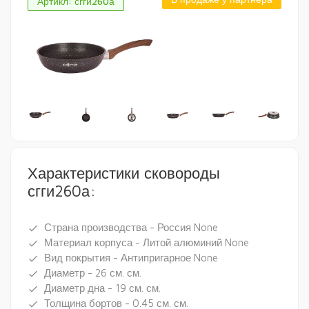
Артикл: сгги260а
Характеристики сковороды
сгги260а:
Страна производства - Россия None
done
Материал корпуса - Литой алюминий None
done
Вид покрытия - Антипригарное None
done
Диаметр - 26 см. см.
done
Диаметр дна - 19 см. см.
done
Толщина бортов - 0.45 см. см.
done