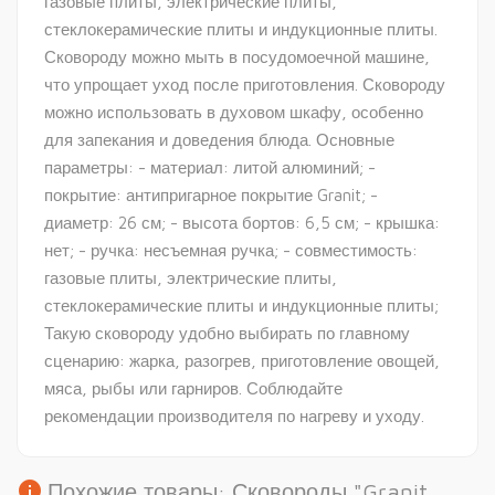
газовые плиты, электрические плиты,
стеклокерамические плиты и индукционные плиты.
Сковороду можно мыть в посудомоечной машине,
что упрощает уход после приготовления. Сковороду
можно использовать в духовом шкафу, особенно
для запекания и доведения блюда. Основные
параметры: - материал: литой алюминий; -
покрытие: антипригарное покрытие Granit; -
диаметр: 26 см; - высота бортов: 6,5 см; - крышка:
нет; - ручка: несъемная ручка; - совместимость:
газовые плиты, электрические плиты,
стеклокерамические плиты и индукционные плиты;
Такую сковороду удобно выбирать по главному
сценарию: жарка, разогрев, приготовление овощей,
мяса, рыбы или гарниров. Соблюдайте
рекомендации производителя по нагреву и уходу.
info
Похожие товары: Сковороды "Granit