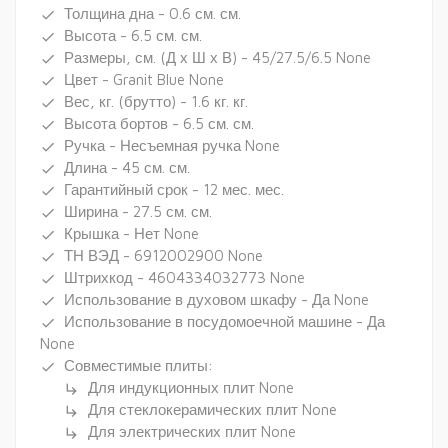
Толщина дна - 0.6 см. см.
done
Высота - 6.5 см. см.
done
Размеры, см. (Д х Ш х В) - 45/27.5/6.5 None
done
Цвет - Granit Blue None
done
Вес, кг. (брутто) - 1.6 кг. кг.
done
Высота бортов - 6.5 см. см.
done
Ручка - Несъемная ручка None
done
Длина - 45 см. см.
done
Гарантийный срок - 12 мес. мес.
done
Ширина - 27.5 см. см.
done
Крышка - Нет None
done
ТН ВЭД - 6912002900 None
done
Штрихкод - 4604334032773 None
done
Использование в духовом шкафу - Да None
done
Использование в посудомоечной машине - Да
done
None
Совместимые плиты:
done
Для индукционных плит None
subdirectory_arrow_right
Для стеклокерамических плит None
subdirectory_arrow_right
Для электрических плит None
subdirectory_arrow_right