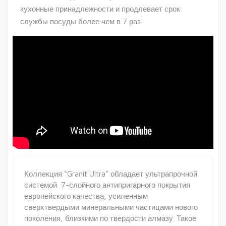
кухонные принадлежности и продлевает срок
службы посуды более чем в 7 раз!
Коллекция “Granit Ultra” обладает ультрапрочной
системой 7-слойного антипригарного покрытия
европейского качества, усиленным
сверхтвердыми минеральными частицами нового
поколения, близкими по твердости алмазу. Такое