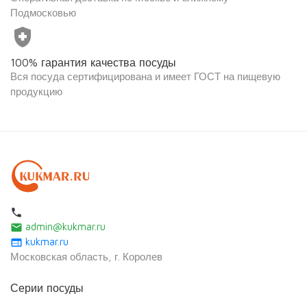
Подмосковью
health_and_safety
100% гарантия качества посуды
Вся посуда сертифицирована и имеет ГОСТ на пищевую
продукцию
local_phone
admin@kukmar.ru
email
kukmar.ru
web
Московская область, г. Королев
Серии посуды