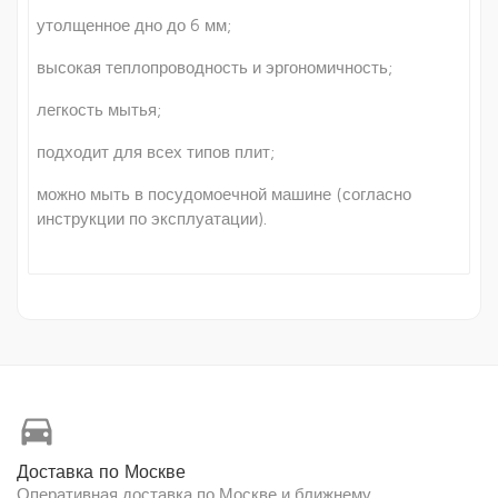
утолщенное дно до 6 мм;
высокая теплопроводность и эргономичность;
легкость мытья;
подходит для всех типов плит;
можно мыть в посудомоечной машине (согласно
инструкции по эксплуатации).
directions_car
Доставка по Москве
Оперативная доставка по Москве и ближнему