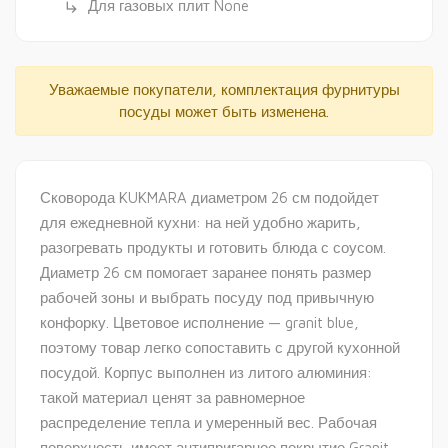
Для газовых плит None
subdirectory_arrow_right
Уважаемые покупатели, комплектация фурнитуры
посуды может быть изменена.
Сковорода KUKMARA диаметром 26 см подойдет
для ежедневной кухни: на ней удобно жарить,
разогревать продукты и готовить блюда с соусом.
Диаметр 26 см помогает заранее понять размер
рабочей зоны и выбрать посуду под привычную
конфорку. Цветовое исполнение — granit blue,
поэтому товар легко сопоставить с другой кухонной
посудой. Корпус выполнен из литого алюминия:
такой материал ценят за равномерное
распределение тепла и умеренный вес. Рабочая
поверхность имеет антипригарное покрытие Granit,